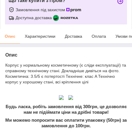
Що таке купити з Пром?
Замовлення під захистом
Доступна доставка
Опис
Характеристики
Доставка
Оплата
Умови п
Опис
Корпус у нормальному косметичному (є сліди експлуатації) та
справному технічному стані. Докладніше дивіться на фото.
Косметична: 3.5/5 є потертості Технічне: клас A Технічно
корпус у хорошому стані, всі кріплення цілі
Будь ласка, робіть замовлення від 300грн, це дозволяє
нам не підіймати ціни на дрібні товари!
Ми можемо попросити вас оплатити упаковку (50грн) за
замовлення до 100грн.