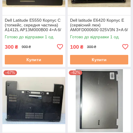
Dell Latitude E5550 Корпус C
Dell latitude E6420 Корпус E
(топкейс, середня частина)
(сервісний люк)
A1412L AP13M000B00 4+A б/
AM0FD000600 025V3N 3+A б/
у
в # #
Готово до відправки 1 од.
Готово до відправки 1 од.
300
100
₴
₴
900 ₴
300 ₴
Купити
Купити
–67%
–62%