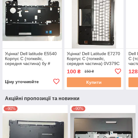
Уцінка! Dell latitude E5540
Уцінка! Dell Latitude E7270
Dell
Корпус C (топкейс,
Корпус C (топкейс,
C (т
середня частина) бу #
середня частина) 0V379C
част
б/у
100
128
₴
150 ₴
Ціну уточнюйте
Купити
Акційні пропозиції та новинки
–90%
–90%