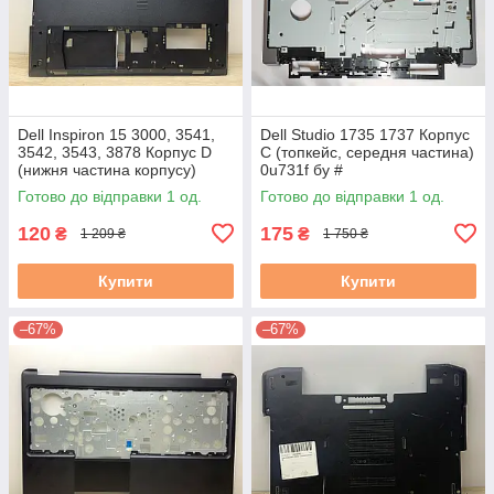
Dell Inspiron 15 3000, 3541,
Dell Studio 1735 1737 Корпус
3542, 3543, 3878 Корпус D
C (топкейс, середня частина)
(нижня частина корпусу)
0u731f бу #
460.00H04.0004 0PKM2X
Готово до відправки 1 од.
Готово до відправки 1 од.
3.5С б/в
120
175
₴
₴
1 209 ₴
1 750 ₴
Купити
Купити
–67%
–67%