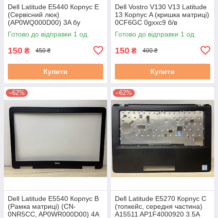
Dell Latitude E5440 Корпус E
Dell Vostro V130 V13 Latitude
(Сервісний люк)
13 Корпус A (кришка матриці)
(AP0WQ000D00) 3A бу
0CF6GC 0gxxc9 б/в
Готово до відправки 1 од.
Готово до відправки 1 од.
150
150
₴
₴
450 ₴
400 ₴
Купити
Купити
–62%
–62%
Dell Latitude E5540 Корпус B
Dell Latitude E5270 Корпус C
(Рамка матриці) (CN-
(топкейс, середня частина)
0NR5CC, AP0WR000D00) 4A
A15511 AP1F4000920 3.5A