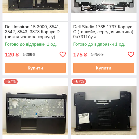
Dell Inspiron 15 3000, 3541,
Dell Studio 1735 1737 Корпус
3542, 3543, 3878 Корпус D
C (топкейс, середня частина)
(нижня частина корпусу)
0u731f бу #
460.00H04.0004 0PKM2X
Готово до відправки 1 од.
Готово до відправки 1 од.
3.5С б/в
120
175
₴
₴
1 209 ₴
1 750 ₴
Купити
Купити
–67%
–67%