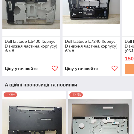
Dell latitude E5430 Корпус
Dell latitude E7240 Корпус
Dell
D (нижня частина корпусу)
D (нижня частина корпусу)
D (н
б/в #
б/в #
(06
AP13
150
Ціну уточнюйте
Ціну уточнюйте
Акційні пропозиції та новинки
–90%
–90%