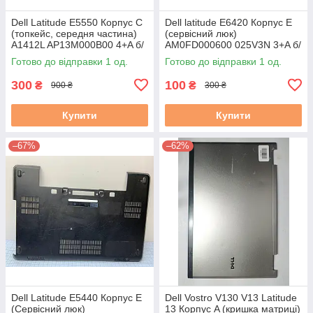
Dell Latitude E5550 Корпус C
Dell latitude E6420 Корпус E
(топкейс, середня частина)
(сервісний люк)
A1412L AP13M000B00 4+A б/
AM0FD000600 025V3N 3+A б/
у
в # #
Готово до відправки 1 од.
Готово до відправки 1 од.
300
100
₴
₴
900 ₴
300 ₴
Купити
Купити
–67%
–62%
Dell Latitude E5440 Корпус E
Dell Vostro V130 V13 Latitude
(Сервісний люк)
13 Корпус A (кришка матриці)