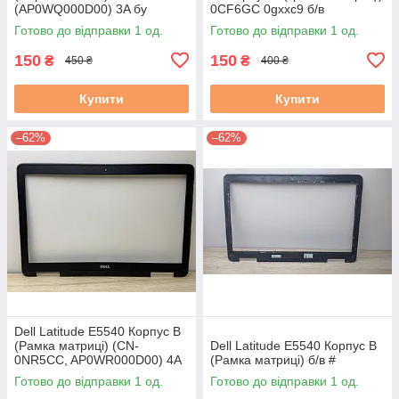
(AP0WQ000D00) 3A бу
0CF6GC 0gxxc9 б/в
Готово до відправки 1 од.
Готово до відправки 1 од.
150
150
₴
₴
450 ₴
400 ₴
Купити
Купити
–62%
–62%
Dell Latitude E5540 Корпус B
(Рамка матриці) (CN-
Dell Latitude E5540 Корпус B
0NR5CC, AP0WR000D00) 4A
(Рамка матриці) б/в #
б/в #
Готово до відправки 1 од.
Готово до відправки 1 од.