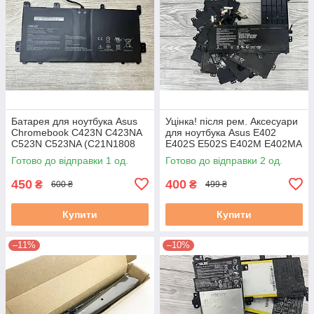
Батарея для ноутбука Asus
Уцінка! після рем. Аксесуари
Chromebook C423N C423NA
для ноутбука Asus E402
C523N C523NA (C21N1808
E402S E502S E402M E402MA
0B200-03060000) Знос до
E402SA (B21N1505) Знос 5-
Готово до відправки 1 од.
Готово до відправки 2 од.
20% бу#
20% б/в #
450
400
₴
₴
600 ₴
499 ₴
Купити
Купити
–11%
–10%