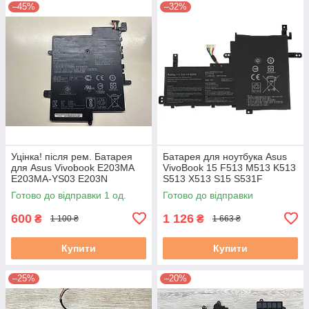
–45%
–32%
Уцінка! після рем. Батарея
Батарея для ноутбука Asus
для Asus Vivobook E203MA
VivoBook 15 F513 M513 K513
E203MA-YS03 E203N
S513 X513 S15 S531F
E203NA-1A (C21N1629) Знос
(B31N1842) 11.5V чорна
Готово до відправки 1 од.
Готово до відправки
5-20% бу #
600
1 126
₴
₴
1 100 ₴
1 663 ₴
Купити
Купити
–25%
–20%