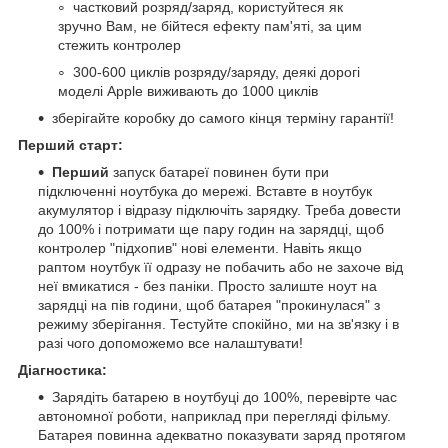
частковий розряд/заряд, користуйтеся як
зручно Вам, не бійтеся ефекту пам'яті, за цим
стежить контролер
300-600 циклів розряду/заряду, деякі дорогі
моделі Apple виживають до 1000 циклів
зберігайте коробку до самого кінця терміну гарантії!
Перший старт:
Перший
запуск батареї повинен бути при
підключенні ноутбука до мережі. Вставте в ноутбук
акумулятор і відразу підключіть зарядку. Треба довести
до 100% і потримати ще пару годин на зарядці, щоб
контролер "підхопив" нові елементи. Навіть якщо
раптом ноутбук її одразу не побачить або не захоче від
неї вмикатися - без паніки. Просто залиште ноут на
зарядці на пів години, щоб батарея "прокинулася" з
режиму зберігання. Тестуйте спокійно, ми на зв'язку і в
разі чого допоможемо все налаштувати!
Діагностика:
Зарядіть батарею в ноутбуці до 100%, перевірте час
автономної роботи, наприклад при перегляді фільму.
Батарея повинна адекватно показувати заряд протягом