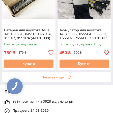
Батарея для ноутбука Asus
Акумулятор для ноутбука
X451, X551, X451C, X451CA,
Asus X555, X555LA, X555LD,
X551C, X551CA (A41N1308)
X555LN, R556LD (C21N1347
14.8V 2600mAh, чорна
37 Вт·год) Знос 31–50 %
Готово до відправки
Готово до відправки 1 од.
вживаний B
780
450
₴
₴
879 ₴
500 ₴
Купити
Купити
Показати ще
Про нас
97% позитивних з 3628 відгуків за рік
Працює з 24.03.2020