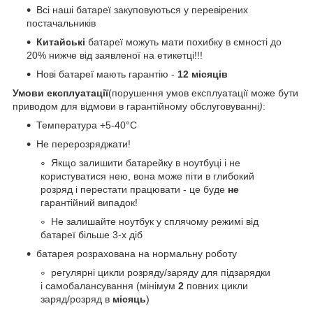
Всі наші батареї закуповуються у перевірених
постачальників
Китайські
батареї можуть мати похибку в ємності до
20% нижче від заявленої на етикетці!!!
Нові батареї мають гарантію -
12 місяців
Умови експлуатації
(порушення умов експлуатації може бути
приводом для відмови в гарантійному обслуговуванні
)
:
Температура +5-40°С
Не перерозряджати!
Якщо залишити батарейку в ноутбуці і не
користуватися нею, вона може піти в глибокий
розряд і перестати працювати - це буде
не
гарантійний випадок!
Не залишайте ноутбук у сплячому режимі від
батареї більше 3-х діб
батарея розрахована на нормальну роботу
регулярні цикли розряду/заряду для підзарядки
і самобалансування (мінімум
2
повних цикли
заряд/розряд в
місяць
)