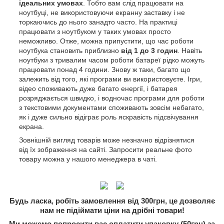
ідеальних умовах
. Тобто вам слід працювати на
ноутбуці, не використовуючи екранну заставку і не
торкаючись до нього занадто часто. На практиці
працювати з ноутбуком у таких умовах просто
неможливо. Отже, можна припустити, що час роботи
ноутбука становить приблизно
від 1 до 3 годин
. Навіть
ноутбуки з тривалим часом роботи батареї рідко можуть
працювати понад 4 години. Знову ж таки, багато що
залежить від того, які програми ви використовуєте. Ігри,
відео споживають дуже багато енергії, і батарея
розряджається швидко, і водночас програми для роботи
з текстовими документами споживають зовсім небагато,
як і дуже сильно відіграє роль яскравість підсвічування
екрана.
Зовнішній вигляд товарів може незначно відрізнятися
від їх зображення на сайті. Запросити реальне фото
товару можна у нашого менеджера в чаті.
Будь ласка, робіть замовлення від 300грн, це дозволяє
нам не підіймати ціни на дрібні товари!
Ми можемо попросити вас оплатити упаковку (50грн) за