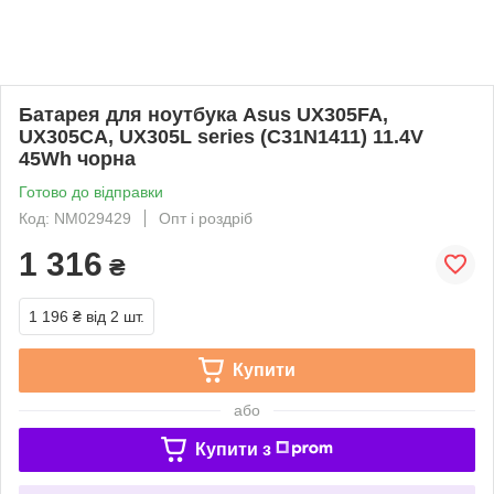
Батарея для ноутбука Asus UX305FA,
UX305CA, UX305L series (C31N1411) 11.4V
45Wh чорна
Готово до відправки
Код: NM029429
Опт і роздріб
1 316
₴
1 196 ₴
від 2 шт.
Купити
або
Купити з