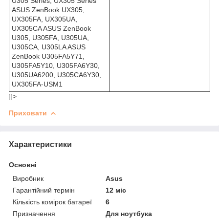
U305 Series, UX305 Series
ASUS ZenBook UX305,
UX305FA, UX305UA,
UX305CA ASUS ZenBook
U305, U305FA, U305UA,
U305CA, U305LA ASUS
ZenBook U305FA5Y71,
U305FA5Y10, U305FA6Y30,
U305UA6200, U305CA6Y30,
UX305FA-USM1
]]>
Приховати
Характеристики
Основні
Виробник
Asus
Гарантійний термін
12 міс
Кількість комірок батареї
6
Призначення
Для ноутбука