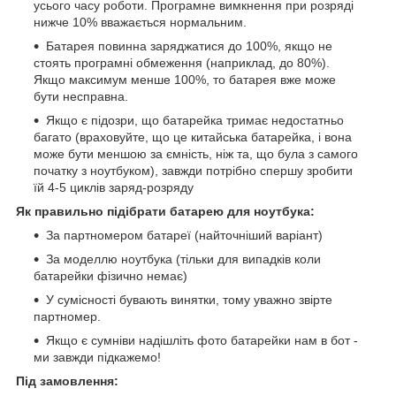
усього часу роботи. Програмне вимкнення при розряді
нижче 10% вважається нормальним.
Батарея повинна заряджатися до 100%, якщо не
стоять програмні обмеження (наприклад, до 80%).
Якщо максимум менше 100%, то батарея вже може
бути несправна.
Якщо є підозри, що батарейка тримає недостатньо
багато (враховуйте, що це китайська батарейка, і вона
може бути меншою за ємність, ніж та, що була з самого
початку з ноутбуком), завжди потрібно спершу зробити
їй 4-5 циклів заряд-розряду
Як правильно підібрати батарею для ноутбука:
За партномером батареї (найточніший варіант)
За моделлю ноутбука (тільки для випадків коли
батарейки фізично немає)
У сумісності бувають винятки, тому уважно звірте
партномер.
Якщо є сумніви надішліть фото батарейки нам в бот -
ми завжди підкажемо!
Під замовлення: