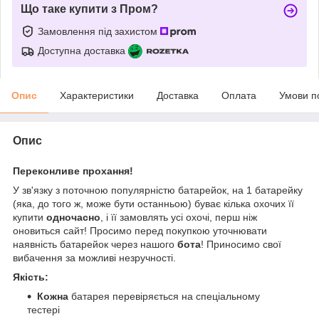
Що таке купити з Пром?
Замовлення під захистом
Доступна доставка
Опис
Характеристики
Доставка
Оплата
Умови п
Опис
Переконливе прохання!
У зв'язку з поточною популярністю батарейок, на 1 батарейку
(яка, до того ж, може бути останньою) буває кілька охочих її
купити
одночасно
, і її замовлять усі охочі, перш ніж
оновиться сайт! Просимо перед покупкою уточнювати
наявність батарейок через нашого
бота
! Приносимо свої
вибачення за можливі незручності.
Якість:
Кожна
батарея перевіряється на спеціальному
тестері