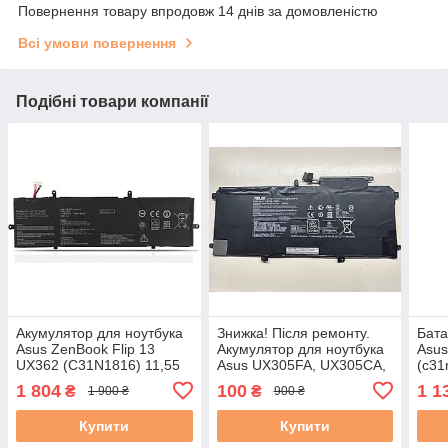
Повернення товару впродовж 14 днів за домовленістю
Всі умови повернення
Подібні товари компанії
Акумулятор для ноутбука
Знижка! Після ремонту.
Бата
Asus ZenBook Flip 13
Акумулятор для ноутбука
Asu
UX362 (C31N1816) 11,55
Asus UX305FA, UX305CA,
(c31
В 31+50% БУ B
UX305L series C31N1411
421
1 804
100
1 1
₴
₴
1 900 ₴
900 ₴
45Wh Знос 21–30%
вживаний, стан A-
Купити
Купити