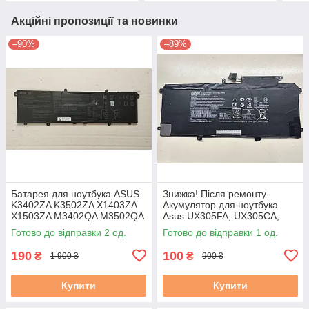
Акційні пропозиції та новинки
–90%
–89%
Батарея для ноутбука ASUS
Знижка! Після ремонту.
K3402ZA K3502ZA X1403ZA
Акумулятор для ноутбука
X1503ZA M3402QA M3502QA
Asus UX305FA, UX305CA,
S5402ZA S5602ZA
UX305L series C31N1411
Готово до відправки 2 од.
Готово до відправки 1 од.
(C31N2105) б/у #
45Wh Знос 21–30%
вживаний, стан A-
190
100
₴
₴
1 900 ₴
900 ₴
Купити
Купити