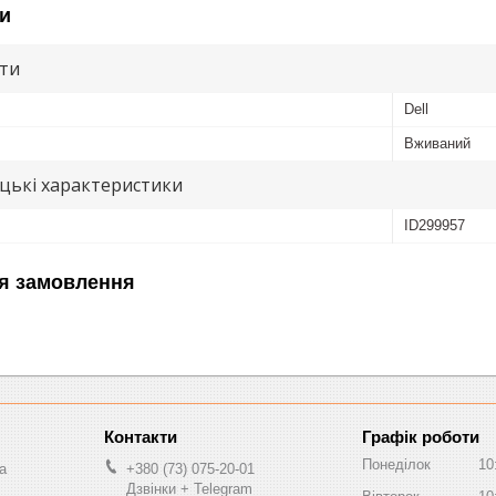
и
ути
Dell
Вживаний
цькі характеристики
ID299957
я замовлення
Графік роботи
Понеділок
10
a
+380 (73) 075-20-01
Дзвінки + Telegram