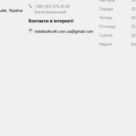
Вівторок
10
+380 (93) 075-20-00
Середа
10
вів, Україна
Багатоканальний
Четвер
10
Пʼятниця
10
notebookcell.com.ua@gmail.com
Субота
10
Неділя
Ви