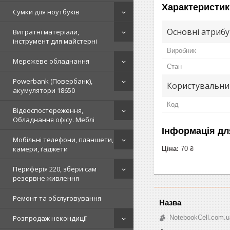
Характеристик
Сумки для ноутбуків
Основні атриб
Витратні матеріали,
інструмент для майстерні
Виробник
Мережеве обладнання
Стан
Powerbank (Повербанк),
Користувальни
акумулятори 18650
Код
Відеоспостереження,
Обладнання офісу. Меблі
Інформація дл
Мобільні телефони, планшети,
камери, ґаджети
Ціна:
70 ₴
Периферія 220, збери сам
резервне живлення
Ремонт та обслуговування
Розпродаж некондиції
NotebookCell.com.u