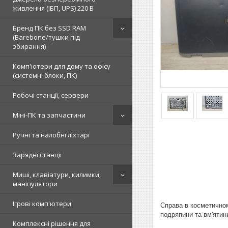
живлення (ІБП, UPS) 220 В
Бренд ПК без SSD RAM
(Barebone/тушки під
збирання)
Комп'ютери для дому та офісу
(системні блоки, ПК)
Робочі станції, сервери
Міні-ПК та запчастини
Ручні та налобні ліхтарі
Зарядні станції
Миші, клавіатури, килимки,
маніпулятори
Ігрові комп'ютери
Справа в косметичному
подряпини та вм'ятини
Комплексні рішення для