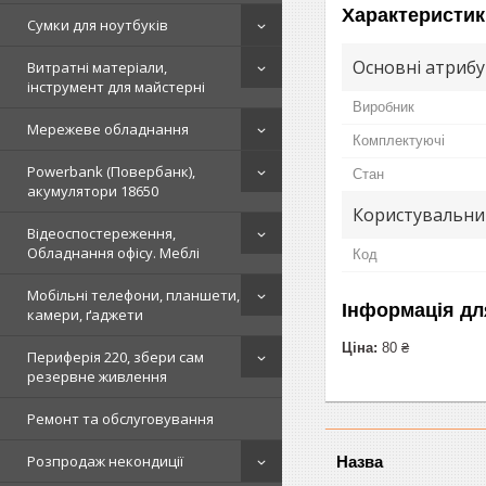
Характеристик
Сумки для ноутбуків
Основні атриб
Витратні матеріали,
інструмент для майстерні
Виробник
Мережеве обладнання
Комплектуючі
Powerbank (Повербанк),
Стан
акумулятори 18650
Користувальни
Відеоспостереження,
Обладнання офісу. Меблі
Код
Мобільні телефони, планшети,
Інформація дл
камери, ґаджети
Ціна:
80 ₴
Периферія 220, збери сам
резервне живлення
Ремонт та обслуговування
Розпродаж некондиції