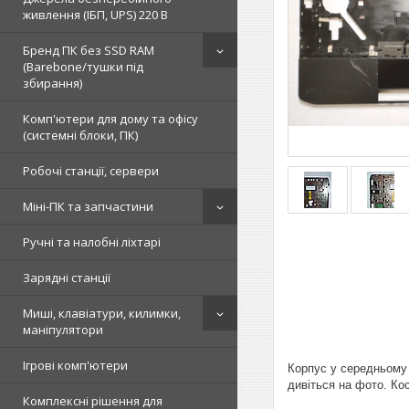
живлення (ІБП, UPS) 220 В
Бренд ПК без SSD RAM
(Barebone/тушки під
збирання)
Комп'ютери для дому та офісу
(системні блоки, ПК)
Робочі станції, сервери
Міні-ПК та запчастини
Ручні та налобні ліхтарі
Зарядні станції
Миші, клавіатури, килимки,
маніпулятори
Ігрові комп'ютери
Корпус у середньому 
дивіться на фото. Кос
Комплексні рішення для