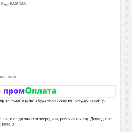
Код:
ID297205
вленістю
пер ви можете купити будь-який товар не покидаючи сайту.
лення, є сліди залиття зсередини, робочий тачпад. Докладніше
: клас В