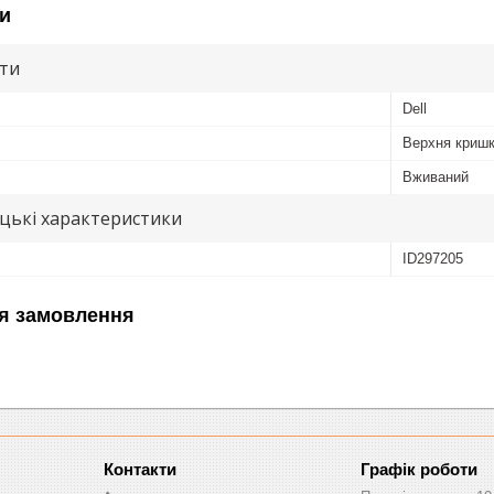
и
ути
Dell
Верхня кришк
Вживаний
цькі характеристики
ID297205
я замовлення
Графік роботи