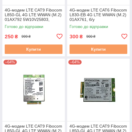
4G-модем LTE CAT9 Fibocom
4G-модем LTE CAT6 Fibocom
L850-GL 4G LTE WWAN (M.2)
L830-EB 4G LTE WWAN (M.2)
01AX792 5W10V25803,
01AX761, б/у
вживаний
Готово до відправки
Готово до відправки
250
300
₴
₴
999 ₴
900 ₴
Купити
Купити
–64%
–64%
4G-модем LTE CAT9 Fibocom
4G-модем LTE CAT9 Fibocom
L850-GL 4G LTE WWAN (M.2)
L850-GL 4G LTE WWAN (M.2)