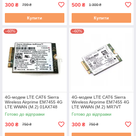
300
500
₴
₴
799 ₴
1 300 ₴
Купити
Купити
–60%
–60%
4G-модем LTE CAT6 Sierra
4G-модем LTE CAT6 Sierra
Wireless Airprime EM7455 4G
Wireless Airprime EM7455 4G
LTE WWAN (M.2) 01AX748
LTE WWAN (M.2) MR7VT
SW10K97531, б/у
DW5811e бу
Готово до відправки
Готово до відправки
300
300
₴
₴
750 ₴
750 ₴