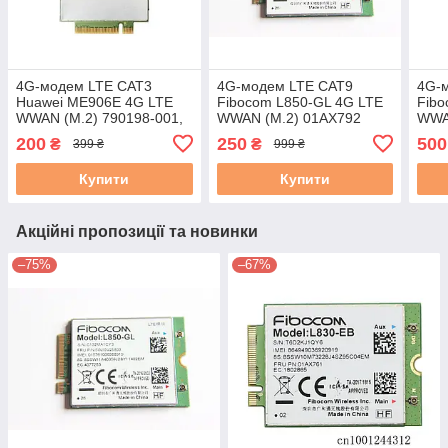
4G-модем LTE CAT3
4G-модем LTE CAT9
4G-
Huawei ME906E 4G LTE
Fibocom L850-GL 4G LTE
Fibo
WWAN (M.2) 790198-001,
WWAN (M.2) 01AX792
WWAN
б/у
5W10V25803, вживаний
200
250
500
₴
₴
399 ₴
999 ₴
Купити
Купити
Акційні пропозиції та новинки
–75%
–67%