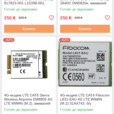
917823-001 L15398-001,
284DC DW5820e, вживаний
вживаний
Готово до відправки
Готово до відправки
250
250
₴
₴
699 ₴
699 ₴
Купити
Купити
–62%
–62%
4G-модем LTE CAT6 Sierra
4G-модем LTE CAT4 Fibocom
Wireless Airprime EM8805 4G
L831-EAU 4G LTE WWAN
LTE WWAN (M.2), вживаний
(M.2) 01AX743, б/у
Готово до відправки
Готово до відправки