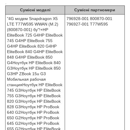
.
Сумісні моделі
Сумісні партномери
"4G модем Snapdragon X5
796928-001 800870-001
LTE T77W595 WWAN (M.2)
796927-001 T77W595
(800870-001) бу"!+HP
EliteBook 725 G4HP EliteBook
745 G4HP EliteBook 755
G4HP EliteBook 820 G4HP
EliteBook 840 G4HP EliteBook
848 G4HP EliteBook 850
G4Ноутбук HP EliteBook 840
G3Ноутбук HP EliteBook 850
G3HP ZBook 15u G3
Мобильная рабочая
станцияНоутбук HP EliteBook
745 G3Ноутбук HP EliteBook
755 G3Ноутбук HP EliteBook
820 G3Ноутбук HP EliteBook
828 G3Ноутбук HP ProBook
640 G2Ноутбук HP ProBook
650 G2Ноутбук HP ProBook
645 G2Ноутбук HP ProBook
655 G2Ноутбук HP EliteBook