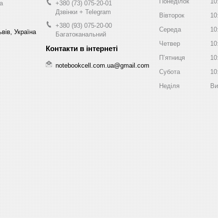
Понеділок
10
a
+380 (73) 075-20-01
Дзвінки + Telegram
Вівторок
10
+380 (93) 075-20-00
Середа
10
вів, Україна
Багатоканальний
Четвер
10
Пʼятниця
10
notebookcell.com.ua@gmail.com
Субота
10
Неділя
Ви