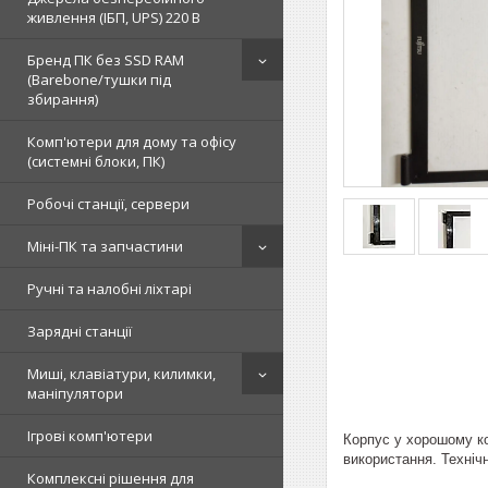
живлення (ІБП, UPS) 220 В
Бренд ПК без SSD RAM
(Barebone/тушки під
збирання)
Комп'ютери для дому та офісу
(системні блоки, ПК)
Робочі станції, сервери
Міні-ПК та запчастини
Ручні та налобні ліхтарі
Зарядні станції
Миші, клавіатури, килимки,
маніпулятори
Ігрові комп'ютери
Корпус у хорошому ко
використання. Технічн
Комплексні рішення для