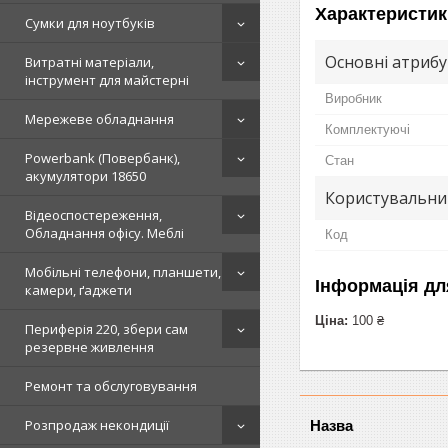
Характеристик
Сумки для ноутбуків
Основні атриб
Витратні матеріали,
інструмент для майстерні
Виробник
Мережеве обладнання
Комплектуючі
Powerbank (Повербанк),
Стан
акумулятори 18650
Користувальни
Відеоспостереження,
Обладнання офісу. Меблі
Код
Мобільні телефони, планшети,
Інформація дл
камери, ґаджети
Ціна:
100 ₴
Периферія 220, збери сам
резервне живлення
Ремонт та обслуговування
Розпродаж некондиції