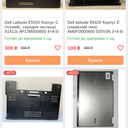
Dell Latitude E5550 Корпус C
Dell latitude E6420 Корпус E
(топкейс, середня частина)
(сервісний люк)
A1412L AP13M000B00 4+A б/
AM0FD000600 025V3N 3+A б/
у
в # #
Готово до відправки 1 од.
Готово до відправки 1 од.
300
100
₴
₴
900 ₴
300 ₴
Купити
Купити
–67%
–62%