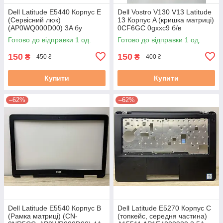
Dell Latitude E5440 Корпус E
Dell Vostro V130 V13 Latitude
(Сервісний люк)
13 Корпус A (кришка матриці)
(AP0WQ000D00) 3A бу
0CF6GC 0gxxc9 б/в
Готово до відправки 1 од.
Готово до відправки 1 од.
150
150
₴
₴
450 ₴
400 ₴
Купити
Купити
–62%
–62%
Dell Latitude E5540 Корпус B
Dell Latitude E5270 Корпус C
(Рамка матриці) (CN-
(топкейс, середня частина)