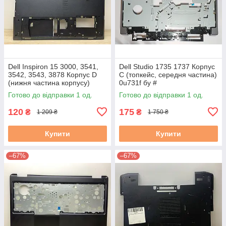
Dell Inspiron 15 3000, 3541,
Dell Studio 1735 1737 Корпус
3542, 3543, 3878 Корпус D
C (топкейс, середня частина)
(нижня частина корпусу)
0u731f бу #
460.00H04.0004 0PKM2X
Готово до відправки 1 од.
Готово до відправки 1 од.
3.5С б/в
120
175
₴
₴
1 209 ₴
1 750 ₴
Купити
Купити
–67%
–67%