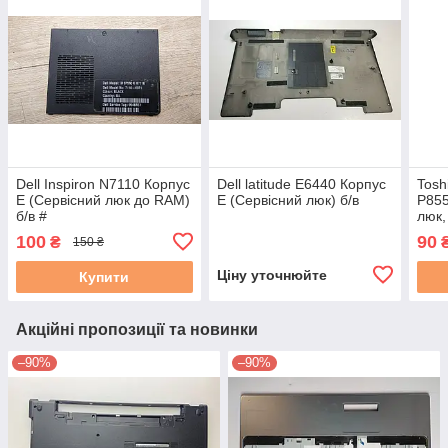
Dell Inspiron N7110 Корпус
Dell latitude E6440 Корпус
Tosh
E (Сервісний люк до RAM)
E (Сервісний люк) б/в
P855
б/в #
люк
(AP0
100
90
₴
150 ₴
Ціну уточнюйте
Купити
Акційні пропозиції та новинки
–90%
–90%