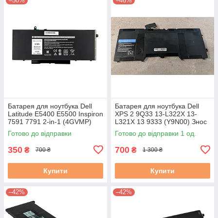
–50%
–46%
Батарея для ноутбука Dell
Батарея для ноутбука Dell
Latitude E5400 E5500 Inspiron
XPS 2 9Q33 13-L322X 13-
7591 7791 2-in-1 (4GVMP)
L321X 13 9333 (Y9N00) Знос
7,6V (Знос 51-60) бу B-
16-30% 37-30WH #
Готово до відправки
Готово до відправки 1 од.
350
700
₴
₴
700 ₴
1 300 ₴
Купити
Купити
–42%
–42%