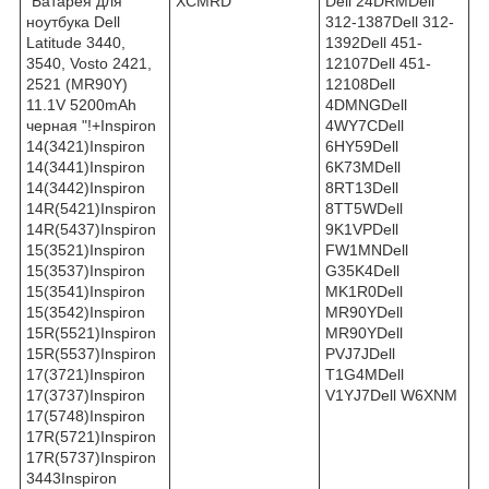
"Батарея для
XCMRD
Dell 24DRMDell
ноутбука Dell
312-1387Dell 312-
Latitude 3440,
1392Dell 451-
3540, Vosto 2421,
12107Dell 451-
2521 (MR90Y)
12108Dell
11.1V 5200mAh
4DMNGDell
черная "!+Inspiron
4WY7CDell
14(3421)Inspiron
6HY59Dell
14(3441)Inspiron
6K73MDell
14(3442)Inspiron
8RT13Dell
14R(5421)Inspiron
8TT5WDell
14R(5437)Inspiron
9K1VPDell
15(3521)Inspiron
FW1MNDell
15(3537)Inspiron
G35K4Dell
15(3541)Inspiron
MK1R0Dell
15(3542)Inspiron
MR90YDell
15R(5521)Inspiron
MR90YDell
15R(5537)Inspiron
PVJ7JDell
17(3721)Inspiron
T1G4MDell
17(3737)Inspiron
V1YJ7Dell W6XNM
17(5748)Inspiron
17R(5721)Inspiron
17R(5737)Inspiron
3443Inspiron