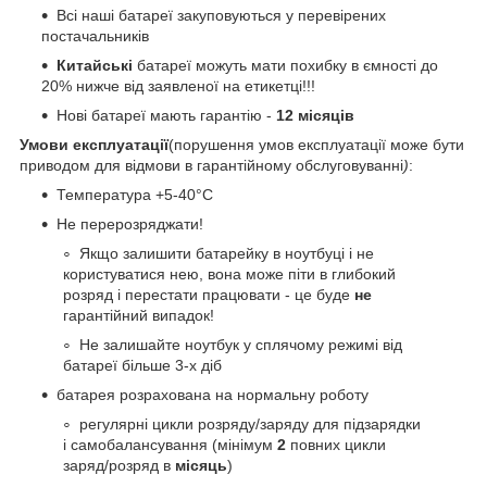
Всі наші батареї закуповуються у перевірених
постачальників
Китайські
батареї можуть мати похибку в ємності до
20% нижче від заявленої на етикетці!!!
Нові батареї мають гарантію -
12 місяців
Умови експлуатації
(порушення умов експлуатації може бути
приводом для відмови в гарантійному обслуговуванні
)
:
Температура +5-40°С
Не перерозряджати!
Якщо залишити батарейку в ноутбуці і не
користуватися нею, вона може піти в глибокий
розряд і перестати працювати - це буде
не
гарантійний випадок!
Не залишайте ноутбук у сплячому режимі від
батареї більше 3-х діб
батарея розрахована на нормальну роботу
регулярні цикли розряду/заряду для підзарядки
і самобалансування (мінімум
2
повних цикли
заряд/розряд в
місяць
)