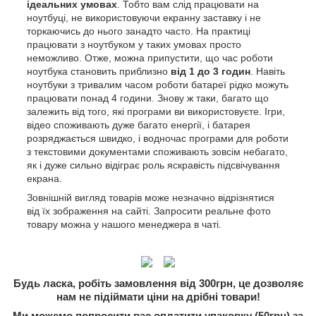
ідеальних умовах
. Тобто вам слід працювати на
ноутбуці, не використовуючи екранну заставку і не
торкаючись до нього занадто часто. На практиці
працювати з ноутбуком у таких умовах просто
неможливо. Отже, можна припустити, що час роботи
ноутбука становить приблизно
від 1 до 3 годин
. Навіть
ноутбуки з тривалим часом роботи батареї рідко можуть
працювати понад 4 години. Знову ж таки, багато що
залежить від того, які програми ви використовуєте. Ігри,
відео споживають дуже багато енергії, і батарея
розряджається швидко, і водночас програми для роботи
з текстовими документами споживають зовсім небагато,
як і дуже сильно відіграє роль яскравість підсвічування
екрана.
Зовнішній вигляд товарів може незначно відрізнятися
від їх зображення на сайті. Запросити реальне фото
товару можна у нашого менеджера в чаті.
Будь ласка, робіть замовлення від 300грн, це дозволяє
нам не підіймати ціни на дрібні товари!
Ми можемо попросити вас оплатити упаковку (50грн) за