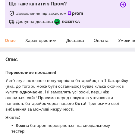
Що таке купити з Пром?
Замовлення під захистом
Доступна доставка
Опис
Характеристики
Доставка
Оплата
Умови п
Опис
Переконливе прохання!
У зв'язку з поточною популярністю батарейок, на 1 батарейку
(яка, до того ж, може бути останньою) буває кілька охочих її
купити
одночасно
, і її замовлять усі охочі, перш ніж
оновиться сайт! Просимо перед покупкою уточнювати
наявність батарейок через нашого
бота
! Приносимо свої
вибачення за можливі незручності.
Якість:
Кожна
батарея перевіряється на спеціальному
тестері