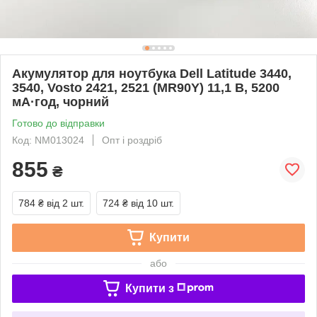
Акумулятор для ноутбука Dell Latitude 3440,
3540, Vosto 2421, 2521 (MR90Y) 11,1 В, 5200
мА·год, чорний
Готово до відправки
Код: NM013024
Опт і роздріб
855
₴
784 ₴
від 2 шт.
724 ₴
від 10 шт.
Купити
або
Купити з