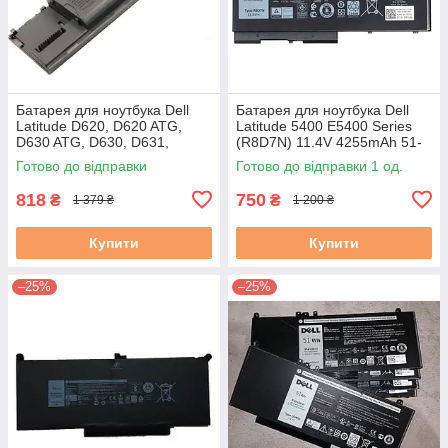
Батарея для ноутбука Dell
Батарея для ноутбука Dell
Latitude D620, D620 ATG,
Latitude 5400 E5400 Series
D630 ATG, D630, D631,
(R8D7N) 11.4V 4255mAh 51-
D630c (GD775) 10.8V
60% бу B-
Готово до відправки
Готово до відправки 1 од.
5200mAh
818
750
₴
₴
1 379 ₴
1 200 ₴
Купити
Купити
–25%
–25%