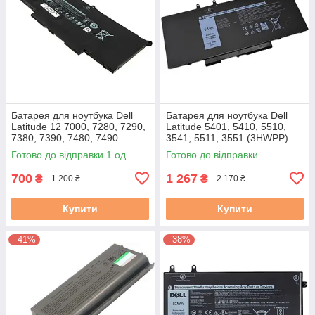
Батарея для ноутбука Dell
Батарея для ноутбука Dell
Latitude 12 7000, 7280, 7290,
Latitude 5401, 5410, 5510,
7380, 7390, 7480, 7490
3541, 5511, 3551 (3HWPP)
(PG74G, PGFX4 ) 51-60% бу
15,2V !!!
Готово до відправки 1 од.
Готово до відправки
B-
700
1 267
₴
₴
1 200 ₴
2 170 ₴
Купити
Купити
–41%
–38%