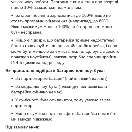
усього часу роботи. Програмне вимкнення при розряді
нижче 10% вважається нормальним.
Батарея повинна заряджатися до 100%, якщо не
стоять програмні обмеження (наприклад, до 80%).
Якщо максимум менше 100%, то батарея вже може
бути несправна.
Якщо є підозри, що батарейка тримає недостатньо
багато (враховуйте, що це китайська батарейка, і вона
може бути меншою за ємність, ніж та, що була з самого
початку з ноутбуком), завжди потрібно спершу зробити
їй 4-5 циклів заряд-розряду
Як правильно підібрати батарею для ноутбука:
За партномером батареї (найточніший варіант)
За моделлю ноутбука (тільки для випадків коли
батарейки фізично немає)
У сумісності бувають винятки, тому уважно звірте
партномер.
Якщо є сумніви надішліть фото батарейки нам в бот -
ми завжди підкажемо!
Під замовлення: