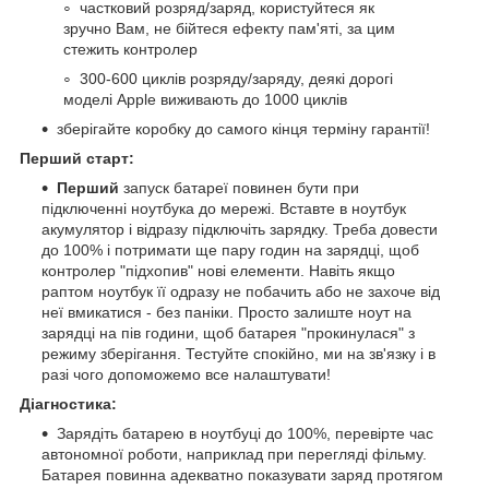
частковий розряд/заряд, користуйтеся як
зручно Вам, не бійтеся ефекту пам'яті, за цим
стежить контролер
300-600 циклів розряду/заряду, деякі дорогі
моделі Apple виживають до 1000 циклів
зберігайте коробку до самого кінця терміну гарантії!
Перший старт:
Перший
запуск батареї повинен бути при
підключенні ноутбука до мережі. Вставте в ноутбук
акумулятор і відразу підключіть зарядку. Треба довести
до 100% і потримати ще пару годин на зарядці, щоб
контролер "підхопив" нові елементи. Навіть якщо
раптом ноутбук її одразу не побачить або не захоче від
неї вмикатися - без паніки. Просто залиште ноут на
зарядці на пів години, щоб батарея "прокинулася" з
режиму зберігання. Тестуйте спокійно, ми на зв'язку і в
разі чого допоможемо все налаштувати!
Діагностика:
Зарядіть батарею в ноутбуці до 100%, перевірте час
автономної роботи, наприклад при перегляді фільму.
Батарея повинна адекватно показувати заряд протягом