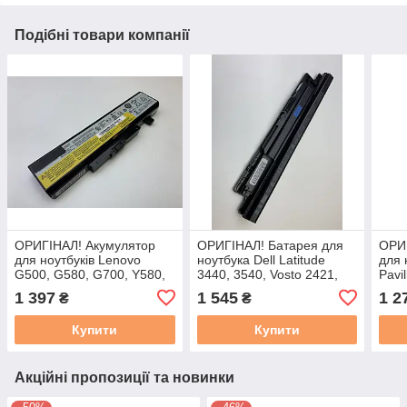
Подібні товари компанії
ОРИГІНАЛ! Акумулятор
ОРИГІНАЛ! Батарея для
ОРИ
для ноутбуків Lenovo
ноутбука Dell Latitude
для 
G500, G580, G700, Y580,
3440, 3540, Vosto 2421,
Pavi
Y480, Z580, Z585
2521 (MR90Y) 11.1V
G4 (
1 397
1 545
1 2
₴
₴
(L11S6F01) 10,8 В, 4400
5200mAh
мА·г
мА·год
Купити
Купити
Акційні пропозиції та новинки