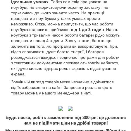
ідеальних умовах
. Тобто вам слід працювати на
ноутбуці, не використовуючи екранну заставку і не
торкаючись до нього занадто часто. На практиці
працювати з ноутбуком у таких умовах просто
неможливо. Отже, можна припустити, що час роботи
ноутбука становить приблизно
від 1 до 3 годин
. Навіть
ноутбуки з тривалим часом роботи батареї рідко можуть
працювати понад 4 години. Знову ж таки, багато що
залежить від того, які програми ви використовуєте. Ігри,
відео споживають дуже багато енергії, і батарея
розряджається швидко, і водночас програми для роботи
з текстовими документами споживають зовсім небагато,
як і дуже сильно відіграє роль яскравість підсвічування
екрана.
Зовнішній вигляд товарів може незначно відрізнятися
від їх зображення на сайті. Запросити реальне фото
товару можна у нашого менеджера в чаті.
Будь ласка, робіть замовлення від 300грн, це дозволяє
нам не підіймати ціни на дрібні товари!
Ми можемо попросити вас оплатити упаковку (50грн) за