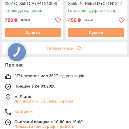
X551C, X551CA (A41N1308)
X555LN, R556LD (C21N1347
14.8V 2600mAh, чорна
37 Вт·год) Знос 31–50 %
Готово до відправки
Готово до відправки 1 од.
вживаний B
780
450
₴
₴
879 ₴
500 ₴
Купити
Купити
Показати ще
Про нас
97% позитивних з 3627 відгуків за рік
Працює з 24.03.2020
м. Львів
Липинського, 58, Львів, Україна
Контакти
Сьогодні працює з 10:00 до 19:00
Показати весь графік роботи