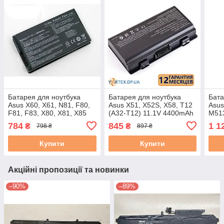
Батарея для ноутбука
Батарея для ноутбука
Бата
Asus X60, X61, N81, F80,
Asus X51, X52S, X58, T12
Asus
F81, F83, X80, X81, X85
(A32-T12) 11.1V 4400mAh
M513
(A32-F80) 11.1V 4400mAh
чорна
S531
784
845
1 1
₴
₴
798 ₴
897 ₴
чор
Купити
Купити
Акційні пропозиції та новинки
–90%
–89%