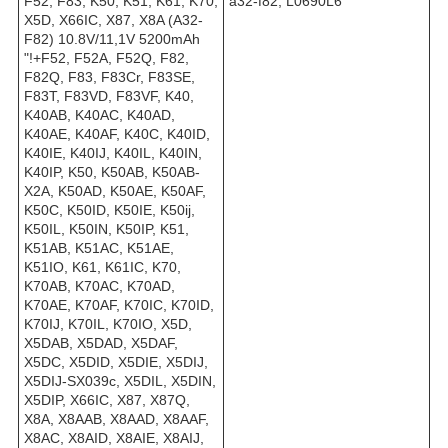
F52, F83, K50, K51, K61, K70,
a32-f82, L0690L6
X5D, X66IC, X87, X8A (A32-
F82) 10.8V/11,1V 5200mAh
"!+F52, F52A, F52Q, F82,
F82Q, F83, F83Cr, F83SE,
F83T, F83VD, F83VF, K40,
K40AB, K40AC, K40AD,
K40AE, K40AF, K40C, K40ID,
K40IE, K40IJ, K40IL, K40IN,
K40IP, K50, K50AB, K50AB-
X2A, K50AD, K50AE, K50AF,
K50C, K50ID, K50IE, K50ij,
K50IL, K50IN, K50IP, K51,
K51AB, K51AC, K51AE,
K51IO, K61, K61IC, K70,
K70AB, K70AC, K70AD,
K70AE, K70AF, K70IC, K70ID,
K70IJ, K70IL, K70IO, X5D,
X5DAB, X5DAD, X5DAF,
X5DC, X5DID, X5DIE, X5DIJ,
X5DIJ-SX039c, X5DIL, X5DIN,
X5DIP, X66IC, X87, X87Q,
X8A, X8AAB, X8AAD, X8AAF,
X8AC, X8AID, X8AIE, X8AIJ,