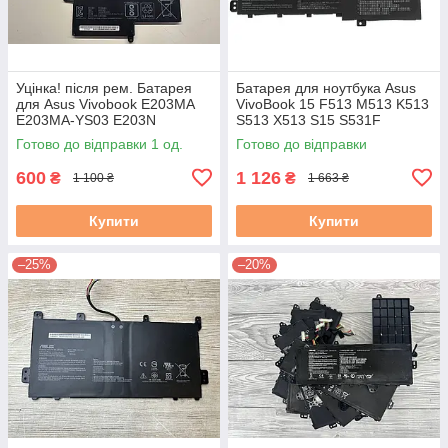
Уцінка! після рем. Батарея
Батарея для ноутбука Asus
для Asus Vivobook E203MA
VivoBook 15 F513 M513 K513
E203MA-YS03 E203N
S513 X513 S15 S531F
E203NA-1A (C21N1629) Знос
(B31N1842) 11.5V чорна
Готово до відправки 1 од.
Готово до відправки
5-20% бу #
600
1 126
₴
₴
1 100 ₴
1 663 ₴
Купити
Купити
–25%
–20%