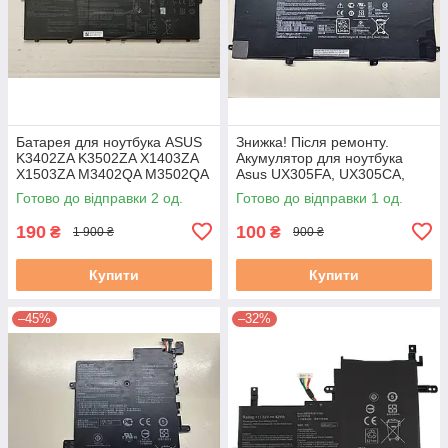
Батарея для ноутбука ASUS
Знижка! Після ремонту.
K3402ZA K3502ZA X1403ZA
Акумулятор для ноутбука
X1503ZA M3402QA M3502QA
Asus UX305FA, UX305CA,
S5402ZA S5602ZA
UX305L series C31N1411
Готово до відправки 2 од.
Готово до відправки 1 од.
(C31N2105) б/у #
45Wh Знос 21–30%
вживаний, стан A-
190
100
₴
₴
1 900 ₴
900 ₴
Купити
Купити
–45%
–32%