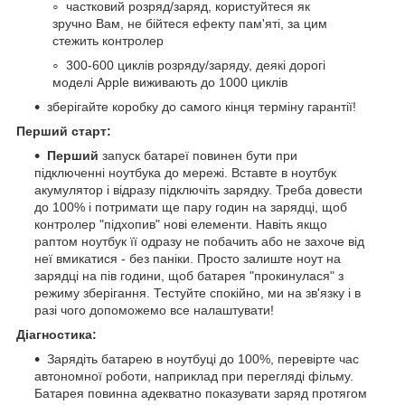
частковий розряд/заряд, користуйтеся як
зручно Вам, не бійтеся ефекту пам'яті, за цим
стежить контролер
300-600 циклів розряду/заряду, деякі дорогі
моделі Apple виживають до 1000 циклів
зберігайте коробку до самого кінця терміну гарантії!
Перший старт:
Перший
запуск батареї повинен бути при
підключенні ноутбука до мережі. Вставте в ноутбук
акумулятор і відразу підключіть зарядку. Треба довести
до 100% і потримати ще пару годин на зарядці, щоб
контролер "підхопив" нові елементи. Навіть якщо
раптом ноутбук її одразу не побачить або не захоче від
неї вмикатися - без паніки. Просто залиште ноут на
зарядці на пів години, щоб батарея "прокинулася" з
режиму зберігання. Тестуйте спокійно, ми на зв'язку і в
разі чого допоможемо все налаштувати!
Діагностика:
Зарядіть батарею в ноутбуці до 100%, перевірте час
автономної роботи, наприклад при перегляді фільму.
Батарея повинна адекватно показувати заряд протягом