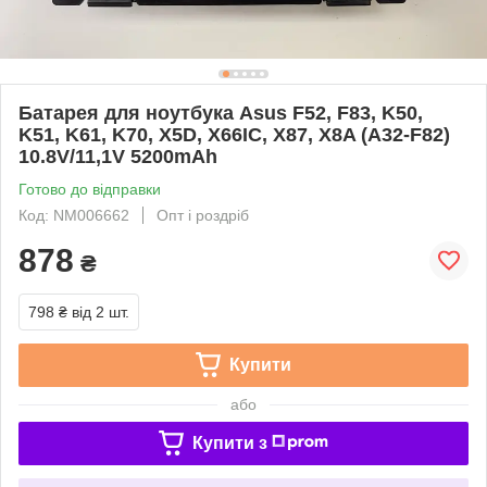
Батарея для ноутбука Asus F52, F83, K50,
K51, K61, K70, X5D, X66IC, X87, X8A (A32-F82)
10.8V/11,1V 5200mAh
Готово до відправки
Код: NM006662
Опт і роздріб
878
₴
798 ₴
від 2 шт.
Купити
або
Купити з