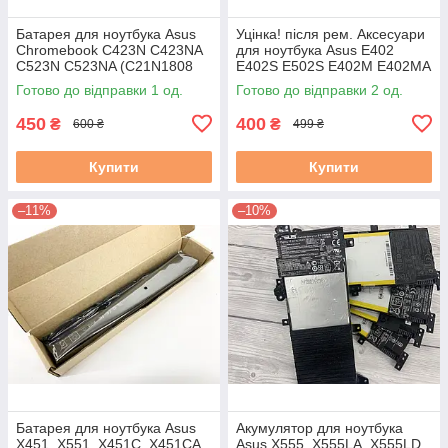
Батарея для ноутбука Asus
Уцінка! після рем. Аксесуари
Chromebook C423N C423NA
для ноутбука Asus E402
C523N C523NA (C21N1808
E402S E502S E402M E402MA
0B200-03060000) Знос до
E402SA (B21N1505) Знос 5-
Готово до відправки 1 од.
Готово до відправки 2 од.
20% бу#
20% б/в #
450
400
₴
₴
600 ₴
499 ₴
Купити
Купити
–11%
–10%
Батарея для ноутбука Asus
Акумулятор для ноутбука
X451, X551, X451C, X451CA,
Asus X555, X555LA, X555LD,