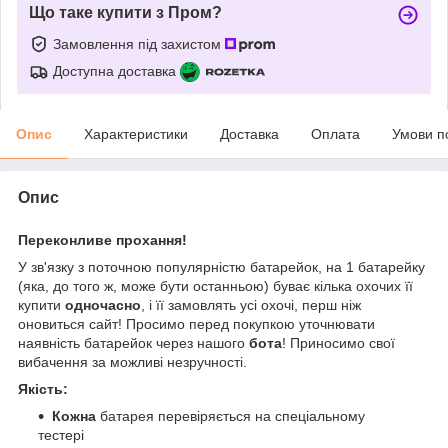
Що таке купити з Пром?
Замовлення під захистом
Доступна доставка
Опис
Характеристики
Доставка
Оплата
Умови п
Опис
Переконливе прохання!
У зв'язку з поточною популярністю батарейок, на 1 батарейку
(яка, до того ж, може бути останньою) буває кілька охочих її
купити
одночасно
, і її замовлять усі охочі, перш ніж
оновиться сайт! Просимо перед покупкою уточнювати
наявність батарейок через нашого
бота
! Приносимо свої
вибачення за можливі незручності.
Якість:
Кожна
батарея перевіряється на спеціальному
тестері