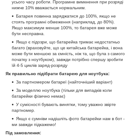
усього часу роботи. Програмне вимкнення при розряді
нижче 10% вважається нормальним.
Батарея повинна заряджатися до 100%, якщо не
стоять програмні обмеження (наприклад, до 80%).
Якщо максимум менше 100%, то батарея вже може
бути несправна.
Якщо є підозри, що батарейка тримає недостатньо
багато (враховуйте, що це китайська батарейка, і вона
може бути меншою за ємність, ніж та, що була з самого
початку з ноутбуком), завжди потрібно спершу зробити
їй 4-5 циклів заряд-розряду
Як правильно підібрати батарею для ноутбука:
За партномером батареї (найточніший варіант)
За моделлю ноутбука (тільки для випадків коли
батарейки фізично немає)
У сумісності бувають винятки, тому уважно звірте
партномер.
Якщо є сумніви надішліть фото батарейки нам в бот -
ми завжди підкажемо!
Під замовлення: