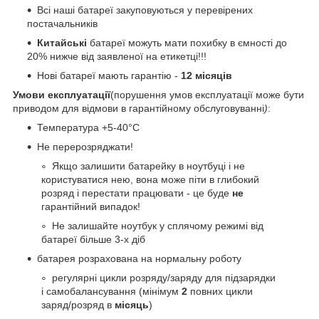
Всі наші батареї закуповуються у перевірених
постачальників
Китайські
батареї можуть мати похибку в ємності до
20% нижче від заявленої на етикетці!!!
Нові батареї мають гарантію -
12 місяців
Умови експлуатації
(порушення умов експлуатації може бути
приводом для відмови в гарантійному обслуговуванні
)
:
Температура +5-40°С
Не перерозряджати!
Якщо залишити батарейку в ноутбуці і не
користуватися нею, вона може піти в глибокий
розряд і перестати працювати - це буде
не
гарантійний випадок!
Не залишайте ноутбук у сплячому режимі від
батареї більше 3-х діб
батарея розрахована на нормальну роботу
регулярні цикли розряду/заряду для підзарядки
і самобалансування (мінімум
2
повних цикли
заряд/розряд в
місяць
)