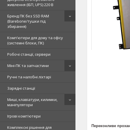
живлення (ІБП, UPS) 220 В
Бренд ПК без SSD RAM
(Barebone/тушки під
збирання)
Комп'ютери для дому та офісу
(системні блоки, ПК)
Робочі станції, сервери
Міні-ПК та запчастини
Ручні та налобні ліхтарі
Зарядні станції
Миші, клавіатури, килимки,
маніпулятори
Ігрові комп'ютери
Переконливе прохан
Комплексні рішення для