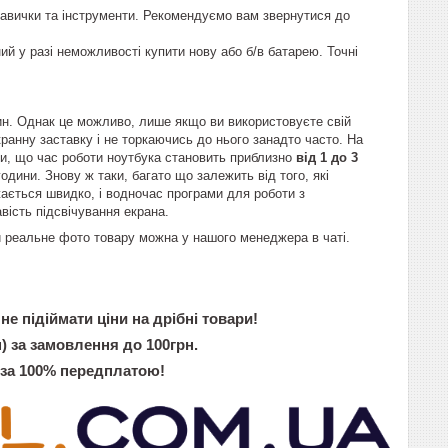
навички та інструменти. Рекомендуємо вам звернутися до
ий у разі неможливості купити нову або б/в батарею. Точні
дин. Однак це можливо, лише якщо ви використовуєте свій
кранну заставку і не торкаючись до нього занадто часто. На
и, що час роботи ноутбука становить приблизно
від 1 до 3
одини. Знову ж таки, багато що залежить від того, які
жається швидко, і водночас програми для роботи з
вість підсвічування екрана.
ти реальне фото товару можна у нашого менеджера в чаті.
не підіймати ціни на дрібні товари!
) за замовлення до 100грн.
 за 100% передплатою!