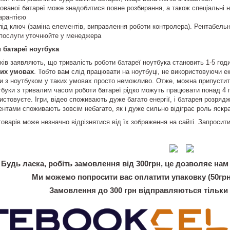
ованої батареї може знадобитися повне розбирання, а також спеціальні 
гарантією
під ключ (заміна елементів, виправлення роботи контролера). Рентабельн
ь послуги уточнюйте у менеджера
 батареї ноутбука
ків заявляють, що тривалість роботи батареї ноутбука становить 1-5 го
них умовах
. Тобто вам слід працювати на ноутбуці, не використовуючи е
и з ноутбуком у таких умовах просто неможливо. Отже, можна припустит
тбуки з тривалим часом роботи батареї рідко можуть працювати понад 4 г
истовуєте. Ігри, відео споживають дуже багато енергії, і батарея розряд
нтами споживають зовсім небагато, як і дуже сильно відіграє роль яскра
товарів може незначно відрізнятися від їх зображення на сайті. Запроси
Будь ласка, робіть замовлення від 300грн, це дозволяє нам 
Ми можемо попросити вас оплатити упаковку (50грн
Замовлення до 300 грн відправляються тільки