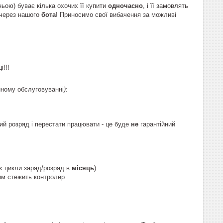
ньою) буває кілька охочих її купити
одночасно
, і її замовлять
 через нашого
бота
! Приносимо свої вибачення за можливі
!!!
йному обслуговуванні
)
:
ий розряд і перестати працювати - це буде
не
гарантійний
х цикли заряд/розряд в
місяць
)
цим стежить контролер