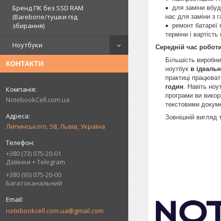
Бренд ПК без SSD RAM
для заміни вбуд
(Barebone/тушки під
нас для заміни з 
збирання)
ремонт батареї 
терміни і вартіст
Ноутбуки
Середній час роботи
Більшість виробни
КОНТАКТИ
ноутбук
в ідеаль
практиці працюват
годин
. Навіть ноу
програми ви викор
NotebookCell.com.ua
текстовими докуме
Зовнішній вигляд 
Липинського, 58, Львів, Україна
+380 (73) 075-20-01
Дзвінки + Telegram
+380 (93) 075-20-00
Багатоканальний
notebookcell.com.ua@gmail.com