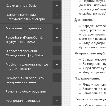
Перший
запуск 
до 100% і потрима
Сумки для ноутбуків
захоче від неї вми
спокійно, ми на зв
Витратні матеріали,
інструмент для майстерні
Діагностика:
Зарядіть батаре
Мережеве обладнання
заряд протягом у
Батарея повинн
Powerbank (Повербанк),
може бути неспра
акумулятори 18650
Якщо є підозри,
була з самого поч
Відеоспостереження,
Як правильно підібр
Обладнання офісу. Меблі
За партномером 
За моделлю ноут
Мобільні телефони, планшети,
У сумісності бу
камери, ґаджети
Якщо є сумніви 
Периферія 220, збери сам
Під замовлення:
резервне живлення
Якщо у нас нема
Замовлення зі ск
Ремонт та обслуговування
Замовлення з Ки
Ремонт і обслугову
Розпродаж некондиції
найпростішим і 