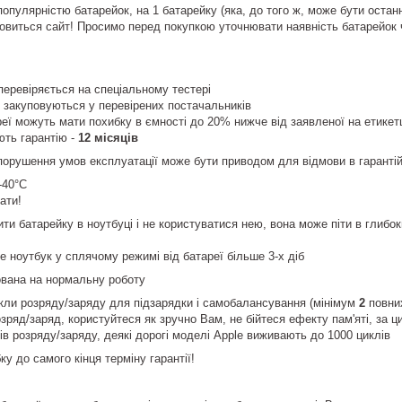
популярністю батарейок, на 1 батарейку (яка, до того ж, може бути остан
оновиться сайт! Просимо перед покупкою уточнювати наявність батарейок
еревіряється на спеціальному тестері
ї закуповуються у перевірених постачальників
еї можуть мати похибку в ємності до 20% нижче від заявленої на етикетці
ють гарантію -
12 місяців
порушення умов експлуатації може бути приводом для відмови в гаранті
-40°С
ати!
и батарейку в ноутбуці і не користуватися нею, вона може піти в глибок
 ноутбук у сплячому режимі від батареї більше 3-х діб
ована на нормальну роботу
икли розряду/заряду для підзарядки і самобалансування (мінімум
2
повни
зряд/заряд, користуйтеся як зручно Вам, не бійтеся ефекту пам'яті, за 
ів розряду/заряду, деякі дорогі моделі Apple виживають до 1000 циклів
ку до самого кінця терміну гарантії!