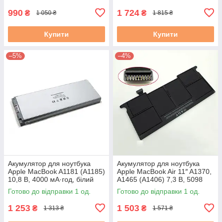
990
1 724
₴
₴
1 050 ₴
1 815 ₴
Купити
Купити
–5%
–4%
Акумулятор для ноутбука
Акумулятор для ноутбука
Apple MacBook A1181 (A1185)
Apple MacBook Air 11″ A1370,
10,8 В, 4000 мА·год, білий
A1465 (A1406) 7,3 В, 5098
мА·год, 2011 р. КАБЕЛЬ З
Готово до відправки 1 од.
Готово до відправки 1 од.
КРАЮ БЛОКУ!
1 253
1 503
₴
₴
1 313 ₴
1 571 ₴