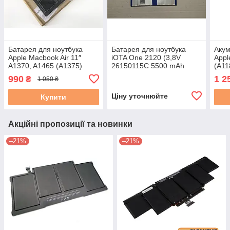
Батарея для ноутбука
Батарея для ноутбука
Акум
Apple Macbook Air 11″
iOTA One 2120 (3,8V
Appl
A1370, A1465 (A1375)
26150115C 5500 mAh
(A11
7.4V 5200mAh 2010р
20.9Wh 20170908A) бу
мА·г
990
1 2
₴
1 050 ₴
КАБЕЛЬ ПО ЦЕНТРУ
БЛОКА#
Ціну уточнюйте
Купити
Акційні пропозиції та новинки
–21%
–21%