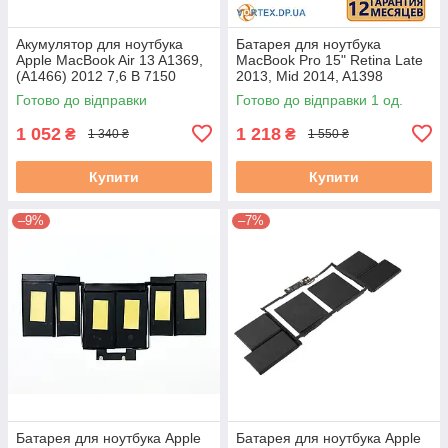
Акумулятор для ноутбука
Батарея для ноутбука
Apple MacBook Air 13 A1369,
MacBook Pro 15" Retina Late
(A1466) 2012 7,6 В 7150
2013, Mid 2014, A1398
мА·год #
(A1494) 11.26V 8440mAh б/в
Готово до відправки
Готово до відправки 1 од.
#
1 052
1 218
₴
₴
1 340 ₴
1 550 ₴
Купити
Купити
–9%
–7%
Батарея для ноутбука Apple
Батарея для ноутбука Apple