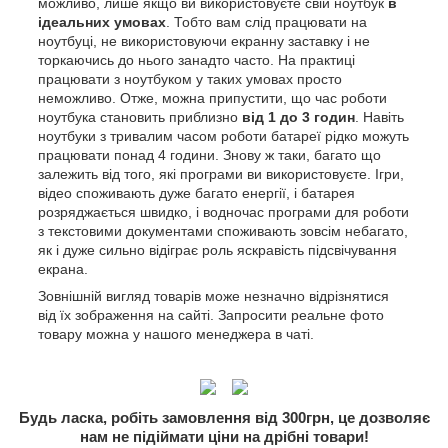
можливо, лише якщо ви використовуєте свій ноутбук
в
ідеальних умовах
. Тобто вам слід працювати на
ноутбуці, не використовуючи екранну заставку і не
торкаючись до нього занадто часто. На практиці
працювати з ноутбуком у таких умовах просто
неможливо. Отже, можна припустити, що час роботи
ноутбука становить приблизно
від 1 до 3 годин
. Навіть
ноутбуки з тривалим часом роботи батареї рідко можуть
працювати понад 4 години. Знову ж таки, багато що
залежить від того, які програми ви використовуєте. Ігри,
відео споживають дуже багато енергії, і батарея
розряджається швидко, і водночас програми для роботи
з текстовими документами споживають зовсім небагато,
як і дуже сильно відіграє роль яскравість підсвічування
екрана.
Зовнішній вигляд товарів може незначно відрізнятися
від їх зображення на сайті. Запросити реальне фото
товару можна у нашого менеджера в чаті.
Будь ласка, робіть замовлення від 300грн, це дозволяє
нам не підіймати ціни на дрібні товари!