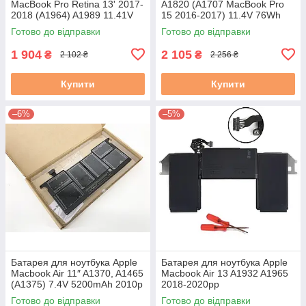
MacBook Pro Retina 13' 2017-
A1820 (A1707 MacBook Pro
2018 (A1964) A1989 11.41V
15 2016-2017) 11.4V 76Wh
Black
Готово до відправки
Готово до відправки
1 904
2 105
₴
₴
2 102 ₴
2 256 ₴
Купити
Купити
–6%
–5%
Батарея для ноутбука Apple
Батарея для ноутбука Apple
Macbook Air 11″ A1370, A1465
Macbook Air 13 A1932 A1965
(A1375) 7.4V 5200mAh 2010р
2018-2020рр
КАБЕЛЬ ПО ЦЕНТРУ БЛОКА#
Готово до відправки
Готово до відправки