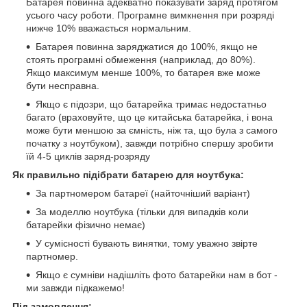
Батарея повинна адекватно показувати заряд протягом
усього часу роботи. Програмне вимкнення при розряді
нижче 10% вважається нормальним.
Батарея повинна заряджатися до 100%, якщо не
стоять програмні обмеження (наприклад, до 80%).
Якщо максимум менше 100%, то батарея вже може
бути несправна.
Якщо є підозри, що батарейка тримає недостатньо
багато (враховуйте, що це китайська батарейка, і вона
може бути меншою за ємність, ніж та, що була з самого
початку з ноутбуком), завжди потрібно спершу зробити
їй 4-5 циклів заряд-розряду
Як правильно підібрати батарею для ноутбука:
За партномером батареї (найточніший варіант)
За моделлю ноутбука (тільки для випадків коли
батарейки фізично немає)
У сумісності бувають винятки, тому уважно звірте
партномер.
Якщо є сумніви надішліть фото батарейки нам в бот -
ми завжди підкажемо!
Під замовлення: