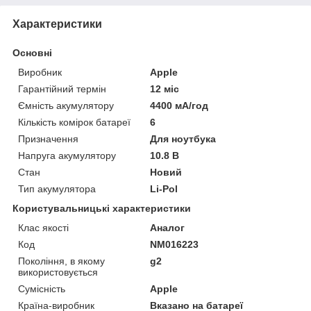
Характеристики
Основні
Виробник
Apple
Гарантійний термін
12 міс
Ємність акумулятору
4400 мА/год
Кількість комірок батареї
6
Призначення
Для ноутбука
Напруга акумулятору
10.8 В
Стан
Новий
Тип акумулятора
Li-Pol
Користувальницькі характеристики
Клас якості
Аналог
Код
NM016223
Покоління, в якому
g2
використовується
Сумісність
Apple
Країна-виробник
Вказано на батареї