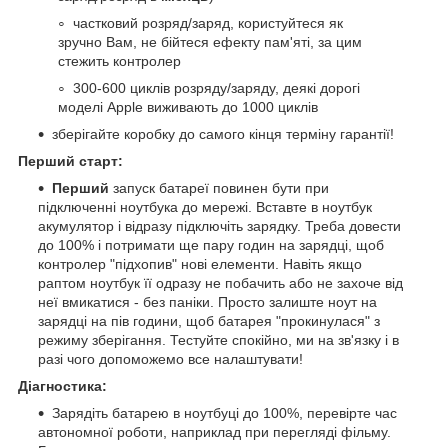
частковий розряд/заряд, користуйтеся як
зручно Вам, не бійтеся ефекту пам'яті, за цим
стежить контролер
300-600 циклів розряду/заряду, деякі дорогі
моделі Apple виживають до 1000 циклів
зберігайте коробку до самого кінця терміну гарантії!
Перший старт:
Перший
запуск батареї повинен бути при
підключенні ноутбука до мережі. Вставте в ноутбук
акумулятор і відразу підключіть зарядку. Треба довести
до 100% і потримати ще пару годин на зарядці, щоб
контролер "підхопив" нові елементи. Навіть якщо
раптом ноутбук її одразу не побачить або не захоче від
неї вмикатися - без паніки. Просто залиште ноут на
зарядці на пів години, щоб батарея "прокинулася" з
режиму зберігання. Тестуйте спокійно, ми на зв'язку і в
разі чого допоможемо все налаштувати!
Діагностика:
Зарядіть батарею в ноутбуці до 100%, перевірте час
автономної роботи, наприклад при перегляді фільму.