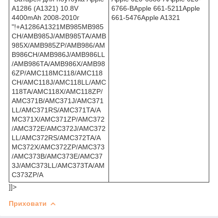
A1286 (A1321) 10.8V
6766-BApple 661-5211Apple
4400mAh 2008-2010г
661-5476Apple A1321
"!+A1286A1321MB985MB985
CH/AMB985J/AMB985TA/AMB
985X/AMB985ZP/AMB986/AM
B986CH/AMB986J/AMB986LL
/AMB986TA/AMB986X/AMB98
6ZP/AMC118MC118/AMC118
CH/AMC118J/AMC118LL/AMC
118TA/AMC118X/AMC118ZP/
AMC371B/AMC371J/AMC371
LL/AMC371RS/AMC371TA/A
MC371X/AMC371ZP/AMC372
/AMC372E/AMC372J/AMC372
LL/AMC372RS/AMC372TA/A
MC372X/AMC372ZP/AMC373
/AMC373B/AMC373E/AMC37
3J/AMC373LL/AMC373TA/AM
C373ZP/A
]]>
Приховати