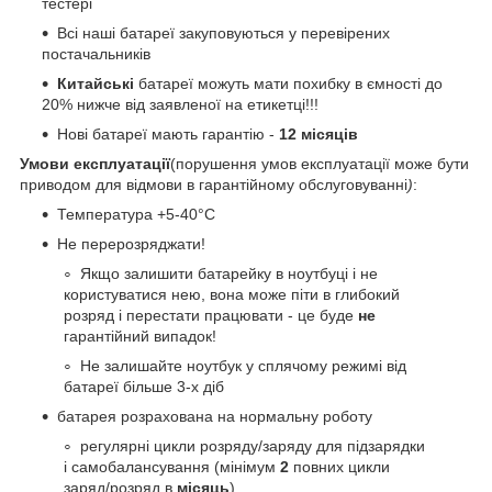
тестері
Всі наші батареї закуповуються у перевірених
постачальників
Китайські
батареї можуть мати похибку в ємності до
20% нижче від заявленої на етикетці!!!
Нові батареї мають гарантію -
12 місяців
Умови експлуатації
(порушення умов експлуатації може бути
приводом для відмови в гарантійному обслуговуванні
)
:
Температура +5-40°С
Не перерозряджати!
Якщо залишити батарейку в ноутбуці і не
користуватися нею, вона може піти в глибокий
розряд і перестати працювати - це буде
не
гарантійний випадок!
Не залишайте ноутбук у сплячому режимі від
батареї більше 3-х діб
батарея розрахована на нормальну роботу
регулярні цикли розряду/заряду для підзарядки
і самобалансування (мінімум
2
повних цикли
заряд/розряд в
місяць
)