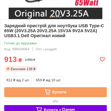
Зарядний пристрій для ноутбука USB Type-C
65W (20V3.25A 20V2.25A 15V3A 9V2A 5V2A)
USB3.1 Dell Оригінал новий
Готово до відправки
Код: NM039064
Опт і роздріб
913
₴
1 051 ₴
Економія
138 ₴
812 ₴
від 2 шт.
659 ₴
від 10 шт.
Купити
або
Купити з