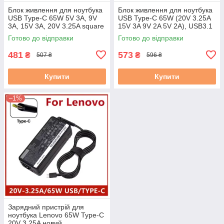
Блок живлення для ноутбука
Блок живлення для ноутбука
USB Type-C 65W 5V 3A, 9V
USB Type-C 65W (20V 3.25A
3A, 15V 3A, 20V 3.25A square
15V 3A 9V 2A 5V 2A), USB3.1
новий
Lenovo оригінал б.в
Готово до відправки
Готово до відправки
481
573
₴
₴
507 ₴
596 ₴
Купити
Купити
–1%
Зарядний пристрій для
ноутбука Lenovo 65W Type-C
20V 3.25A новий