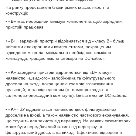
На ринку представлені блоки різних класів, якості та
конструкції:
• «
B
» має необхідний мінімум компонентів, щоб зарядний
пристрій працював
• «
B+
» зарядний пристрій відрізняється від «класу B» більш
якісними електронними компонентами, покращеним
відведенням тепла, мінімально необхідною кількістю
компаунда, кращою якістю штекера на DC-кабелі.
• «
А
» зарядний пристрій відрізняється від «В+ класу»
наявністю «швидкого» запобіжника та фільтрувального
дроселя на вході, покращеною схемою згладжування
пульсацій, тепловідведенням (є термопрокладка та
силіконово-епоксидний компаунд). Більш якісний DC-кабель.
• «
А+»
ЗУ відрізняється наявністю двох фільтрувальних
дроселів на вході, а також наявністю часткового екранування,
що служить для захисту від перешкод. На деяких екземплярах
може бути передбачений захист від перегріву та
фільтрувальний дросель на виході. Ефективне відведення