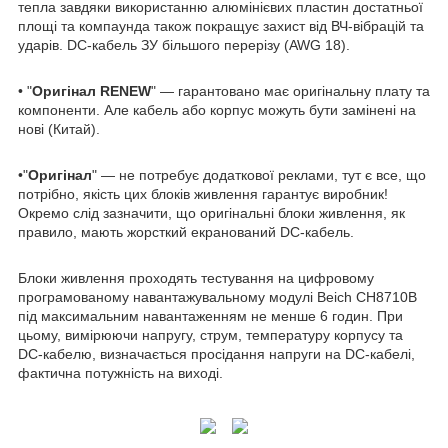
тепла завдяки використанню алюмінієвих пластин достатньої
площі та компаунда також покращує захист від ВЧ-вібрацій та
ударів. DC-кабель ЗУ більшого перерізу (AWG 18).
• "
Оригінал RENEW
" — гарантовано має оригінальну плату та
компоненти. Але кабель або корпус можуть бути замінені на
нові (Китай).
•"
Оригінал
" — не потребує додаткової реклами, тут є все, що
потрібно, якість цих блоків живлення гарантує виробник!
Окремо слід зазначити, що оригінальні блоки живлення, як
правило, мають жорсткий екранований DC-кабель.
Блоки живлення проходять тестування на цифровому
програмованому навантажувальному модулі Beich CH8710B
під максимальним навантаженням не менше 6 годин. При
цьому, вимірюючи напругу, струм, температуру корпусу та
DC-кабелю, визначається просідання напруги на DC-кабелі,
фактична потужність на виході.