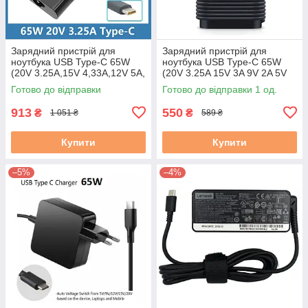
Зарядний пристрій для
Зарядний пристрій для
ноутбука USB Type-C 65W
ноутбука USB Type-C 65W
(20V 3.25A,15V 4,33A,12V 5A,
(20V 3.25A 15V 3A 9V 2A 5V
9V 3A,5V 3A) HP оригінал
2A), USB3.1 Dell Оригінал Б/В
Готово до відправки
Готово до відправки 1 од.
новий
913
550
₴
₴
1 051 ₴
589 ₴
Купити
Купити
–5%
–4%