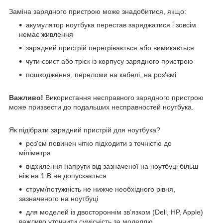
Заміна зарядного пристрою може знадобитися, якщо:
акумулятор ноутбука перестав заряджатися і зовсім
немає живлення
зарядний пристрій перегрівається або вимикається
чути свист або тріск із корпусу зарядного пристрою
пошкодження, переломи на кабелі, на роз’ємі
Важливо!
Використання несправного зарядного пристрою
може призвести до подальших несправностей ноутбука.
Як підібрати зарядний пристрій для ноутбука?
роз'єм повинен чітко підходити з точністю до
міліметра
відхилення напруги від зазначеної на ноутбуці більш
ніж на 1 В не допускається
струм/потужність не нижче необхідного рівня,
зазначеного на ноутбуці
для моделей із двостороннім зв’язком (Dell, HP, Apple)
важливо уточнити сумісність за моделлю