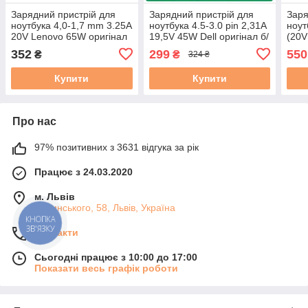
Зарядний пристрій для
Зарядний пристрій для
Заря
ноутбука 4,0-1,7 mm 3.25A
ноутбука 4.5-3.0 pin 2,31A
ноут
20V Lenovo 65W оригінал
19,5V 45W Dell оригінал б/
(20V
б/у
в
5V 2
352
299
550
₴
₴
324 ₴
Ориг
Купити
Купити
Про нас
97% позитивних з 3631 відгука за рік
Працює з 24.03.2020
м. Львів
Липинського, 58, Львів, Україна
КНОПКА
ЗВ'ЯЗКУ
Контакти
Сьогодні працює з 10:00 до 17:00
Показати весь графік роботи