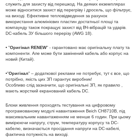
служить для захисту від перешкод. На деяких екземплярах
може відноситися захист від перегріву і дросель, що фільтрує,
на виході. Ефективне тепловідведення за рахунок
використання алюмінієвих пластин достатньої площі та
компаунду також покращує захист від ВЧ-вібрацій та ударів.
DC-кабель ЗУ більшого перерізу (AWG 18).
• "
Оригінал RENEW
" - гарантовано має оригінальну плату та
компоненти. Але може бути замінений кабель або корпус на
новий (Китай).
•"
Оригінал
" – додаткової реклами не потребує, тут є все, що
потрібно, якість цих ЗП гарантує виробник!
Особливо слід зазначити, що оригінальні ЗП, як правило ,
мають жорсткий екранований кабель DC.
Блоки живлення проходять тестування на цифровому
програмованому модулі навантаження Beich CH8710B, під
максимальним навантаженням не менше 6 годин. При цьому
вимірюючи напругу, струм, температуру корпусу та DC-
кабелю, визначається просідання напруги на DC-кабелі,
фактична потужність на виході.