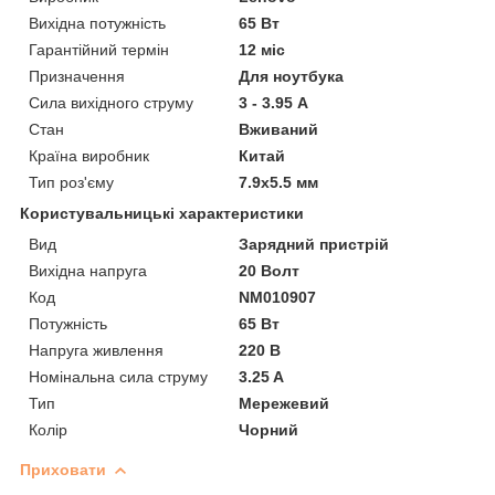
Вихідна потужність
65 Вт
Гарантійний термін
12 міс
Призначення
Для ноутбука
Сила вихідного струму
3 - 3.95 А
Стан
Вживаний
Країна виробник
Китай
Тип роз'єму
7.9x5.5 мм
Користувальницькі характеристики
Вид
Зарядний пристрій
Вихідна напруга
20 Волт
Код
NM010907
Потужність
65 Вт
Напруга живлення
220 В
Номінальна сила струму
3.25 A
Тип
Мережевий
Колір
Чорний
Приховати