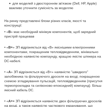
для моделей з двостороннім зв'язком (Dell, HP, Apple)
важливо уточнити сумісність за моделлю
На ринку представлені блоки різних класів, якості та
конструкції:
• «
B
» має необхідний мінімум компонентів, щоб зарядний
пристрій працював
• «
B+
» ЗП відрізняється від «B» якіснішими електронними
компонентами, покращеним тепловідведенням, мінімально
необхідною наявністю компаунду, кращою якістю штекера на
DC-кабелі.
• «
А
» ЗП відрізняється від «В+» наявністю "швидкого"
запобіжника та фільтруючого дроселя на вході, покращеною
схемою згладжування пульсацій, тепловідведенням (присутня
термопрокладка та силіконово-епоксидний) компаунд). Більш
якісний кабель DC.
• «
А+»
ЗП відрізняється наявністю двох фільтруючих дроселів
на вході, а також наявністю часткового екранування, що