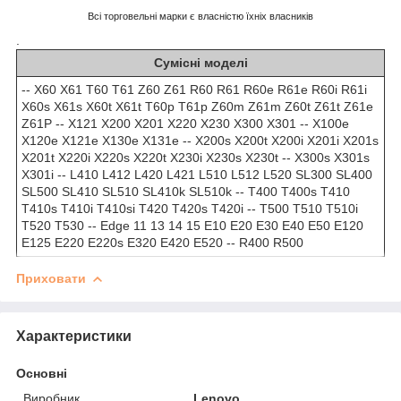
Всі торговельні марки є власністю їхніх власників
.
Сумісні моделі
-- X60 X61 T60 T61 Z60 Z61 R60 R61 R60e R61e R60i R61i
X60s X61s X60t X61t T60p T61p Z60m Z61m Z60t Z61t Z61e
Z61P -- X121 X200 X201 X220 X230 X300 X301 -- X100e
X120e X121e X130e X131e -- X200s X200t X200i X201i X201s
X201t X220i X220s X220t X230i X230s X230t -- X300s X301s
X301i -- L410 L412 L420 L421 L510 L512 L520 SL300 SL400
SL500 SL410 SL510 SL410k SL510k -- T400 T400s T410
T410s T410i T410si T420 T420s T420i -- T500 T510 T510i
T520 T530 -- Edge 11 13 14 15 E10 E20 E30 E40 E50 E120
E125 E220 E220s E320 E420 E520 -- R400 R500
Приховати
Характеристики
Основні
Виробник
Lenovo