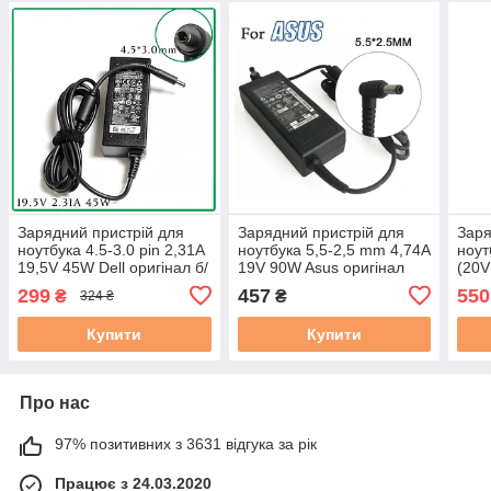
Зарядний пристрій для
Зарядний пристрій для
Заря
ноутбука 4.5-3.0 pin 2,31A
ноутбука 5,5-2,5 mm 4,74A
ноут
19,5V 45W Dell оригінал б/
19V 90W Asus оригінал
(20V
в
RENEW нова
5V 2
299
457
550
₴
₴
324 ₴
Ориг
Купити
Купити
Про нас
97% позитивних з 3631 відгука за рік
Працює з 24.03.2020