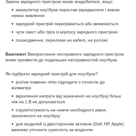
Заміна зарядного пристрою може знадобитися, якщо:
акумулятор ноутбука перестав заряджатися і зовсім
немає живлення
зарядний пристрій перегрівається або вимикається
чути свист або тріск із корпусу зарядного пристрою
пошкодження, переломи на кабелі, на роз’ємі
Важливо!
Використання несправного зарядного пристрою
може призвести до подальших несправностей ноутбука.
Як підібрати зарядний пристрій для ноутбука?
роз'єм повинен чітко підходити з точністю до
міліметра
відхилення напруги від зазначеної на ноутбуці більш
ніж на 1 В не допускається
струм/потужність не нижче необхідного рівня,
зазначеного на ноутбуці
для моделей із двостороннім зв’язком (Dell, HP, Apple)
важливо уточнити сумісність за моделлю