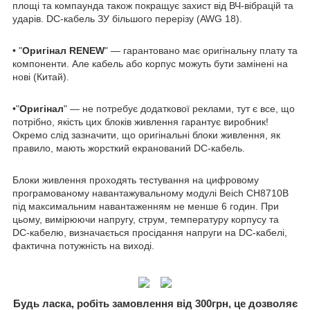
площі та компаунда також покращує захист від ВЧ-вібрацій та
ударів. DC-кабель ЗУ більшого перерізу (AWG 18).
• "
Оригінал RENEW
" — гарантовано має оригінальну плату та
компоненти. Але кабель або корпус можуть бути замінені на
нові (Китай).
•"
Оригінал
" — не потребує додаткової реклами, тут є все, що
потрібно, якість цих блоків живлення гарантує виробник!
Окремо слід зазначити, що оригінальні блоки живлення, як
правило, мають жорсткий екранований DC-кабель.
Блоки живлення проходять тестування на цифровому
програмованому навантажувальному модулі Beich CH8710B
під максимальним навантаженням не менше 6 годин. При
цьому, вимірюючи напругу, струм, температуру корпусу та
DC-кабелю, визначається просідання напруги на DC-кабелі,
фактична потужність на виході.
Будь ласка, робіть замовлення від 300грн, це дозволяє