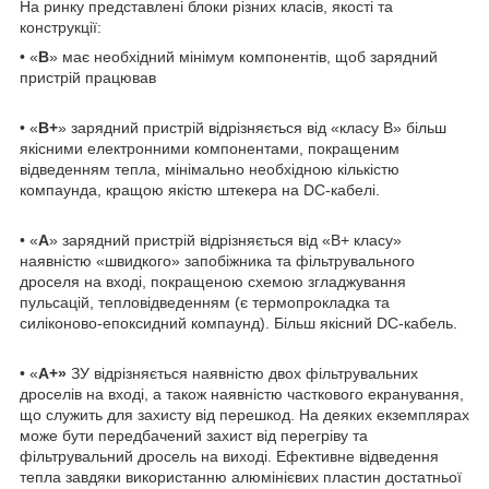
На ринку представлені блоки різних класів, якості та
конструкції:
• «
B
» має необхідний мінімум компонентів, щоб зарядний
пристрій працював
• «
B+
» зарядний пристрій відрізняється від «класу B» більш
якісними електронними компонентами, покращеним
відведенням тепла, мінімально необхідною кількістю
компаунда, кращою якістю штекера на DC-кабелі.
• «
А
» зарядний пристрій відрізняється від «В+ класу»
наявністю «швидкого» запобіжника та фільтрувального
дроселя на вході, покращеною схемою згладжування
пульсацій, тепловідведенням (є термопрокладка та
силіконово-епоксидний компаунд). Більш якісний DC-кабель.
• «
А+»
ЗУ відрізняється наявністю двох фільтрувальних
дроселів на вході, а також наявністю часткового екранування,
що служить для захисту від перешкод. На деяких екземплярах
може бути передбачений захист від перегріву та
фільтрувальний дросель на виході. Ефективне відведення
тепла завдяки використанню алюмінієвих пластин достатньої