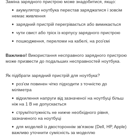
Заміна зарядного пристрою може знадобитися, якщо:
акумулятор ноутбука перестав заряджатися і зовсім
немає живлення
зарядний пристрій перегрівається або вимикається
чути свист або тріск із корпусу зарядного пристрою
пошкодження, переломи на кабелі, на роз’ємі
Важливо!
Використання несправного зарядного пристрою
може призвести до подальших несправностей ноутбука.
Як підібрати зарядний пристрій для ноутбука?
роз'єм повинен чітко підходити з точністю до
міліметра
відхилення напруги від зазначеної на ноутбуці більш
ніж на 1 В не допускається
струм/потужність не нижче необхідного рівня,
зазначеного на ноутбуці
для моделей із двостороннім зв’язком (Dell, HP, Apple)
важливо уточнити сумісність за моделлю