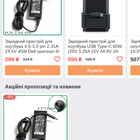
Зарядний пристрій для
Зарядний пристрій для
Заря
ноутбука 4.5-3.0 pin 2,31A
ноутбука USB Type-C 65W
ноут
19,5V 45W Dell оригінал б/
(20V 3.25A 15V 3A 9V 2A
19,5
в
5V 2A), USB3.1 Dell
REN
299
550
507
₴
₴
324 ₴
589 ₴
Оригінал Б/В
Купити
Купити
Акційні пропозиції та новинки
–8%