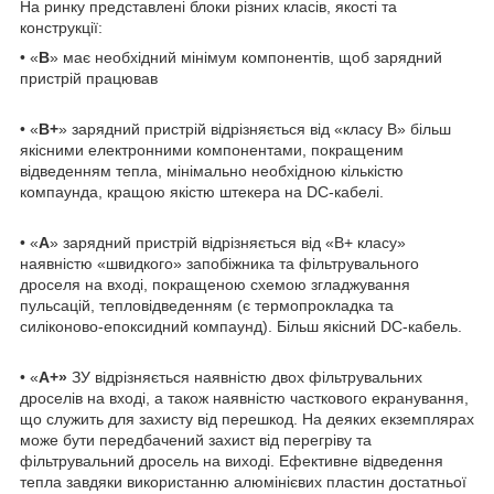
На ринку представлені блоки різних класів, якості та
конструкції:
• «
B
» має необхідний мінімум компонентів, щоб зарядний
пристрій працював
• «
B+
» зарядний пристрій відрізняється від «класу B» більш
якісними електронними компонентами, покращеним
відведенням тепла, мінімально необхідною кількістю
компаунда, кращою якістю штекера на DC-кабелі.
• «
А
» зарядний пристрій відрізняється від «В+ класу»
наявністю «швидкого» запобіжника та фільтрувального
дроселя на вході, покращеною схемою згладжування
пульсацій, тепловідведенням (є термопрокладка та
силіконово-епоксидний компаунд). Більш якісний DC-кабель.
• «
А+»
ЗУ відрізняється наявністю двох фільтрувальних
дроселів на вході, а також наявністю часткового екранування,
що служить для захисту від перешкод. На деяких екземплярах
може бути передбачений захист від перегріву та
фільтрувальний дросель на виході. Ефективне відведення
тепла завдяки використанню алюмінієвих пластин достатньої