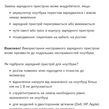
Заміна зарядного пристрою може знадобитися, якщо:
акумулятор ноутбука перестав заряджатися і зовсім
немає живлення
зарядний пристрій перегрівається або вимикається
чути свист або тріск із корпусу зарядного пристрою
пошкодження, переломи на кабелі, на роз’ємі
Важливо!
Використання несправного зарядного пристрою
може призвести до подальших несправностей ноутбука.
Як підібрати зарядний пристрій для ноутбука?
роз'єм повинен чітко підходити з точністю до
міліметра
відхилення напруги від зазначеної на ноутбуці більш
ніж на 1 В не допускається
струм/потужність не нижче необхідного рівня,
зазначеного на ноутбуці
для моделей із двостороннім зв’язком (Dell, HP, Apple)
важливо уточнити сумісність за моделлю