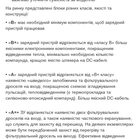
На ринку представлені блоки різних класів, якості та
конструкції:
• «
B
» має необхідний мінімум компонентів, щоб зарядний
пристрій працював
• «
B+
» зарядний пристрій відрізняється від «класу B» більш
якісними електронними компонентами, покращеним
відведенням тепла, мінімально необхідною кількістю
компаунда, кращою якістю штекера на DC-кабелі.
• «
А
» зарядний пристрій відрізняється від «В+ класу»
наявністю «швидкого» запобіжника та фільтрувального
дроселя на вході, покращеною схемою згладжування
пульсацій, тепловідведенням (є термопрокладка та
силіконово-епоксидний компаунд). Більш якісний DC-кабель.
• «
А+»
ЗУ відрізняється наявністю двох фільтрувальних
дроселів на вході, а також наявністю часткового екранування,
що служить для захисту від перешкод. На деяких екземплярах
може бути передбачений захист від перегріву та
фільтрувальний дросель на виході. Ефективне відведення