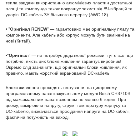
тепла завдяки використанню алюмінієвих пластин достатньої
площі та компаунда також покращує захист від ВЧ-вібрацій та
ударів. DC-кабель ЗУ більшого перерізу (AWG 18).
• "
Оригінал RENEW
" — гарантовано має оригінальну плату та
компоненти. Але кабель або корпус можуть бути замінені на
нові (Китай).
•"
Оригінал
" — не потребує додаткової реклами, тут є все, що
потрібно, якість цих блоків живлення гарантує виробник!
Окремо слід зазначити, що оригінальні блоки живлення, як
правило, мають жорсткий екранований DC-кабель.
Блоки живлення проходять тестування на цифровому
програмованому навантажувальному модулі Beich CH8710B
під максимальним навантаженням не менше 6 годин. При
цьому, вимірюючи напругу, струм, температуру корпусу та
DC-кабелю, визначається просідання напруги на DC-кабелі,
фактична потужність на виході.