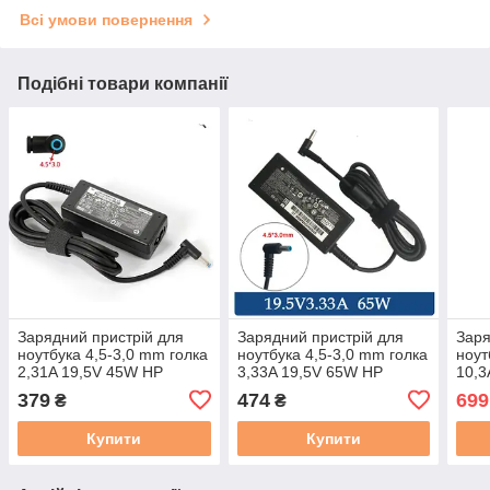
Всі умови повернення
Подібні товари компанії
Зарядний пристрій для
Зарядний пристрій для
Заря
ноутбука 4,5-3,0 mm голка
ноутбука 4,5-3,0 mm голка
ноут
2,31A 19,5V 45W HP
3,33A 19,5V 65W HP
10,3
ultrabook Оригінал
ultrabook Оригінал
ориг
379
474
699
₴
₴
RENEW
RENEW
Купити
Купити