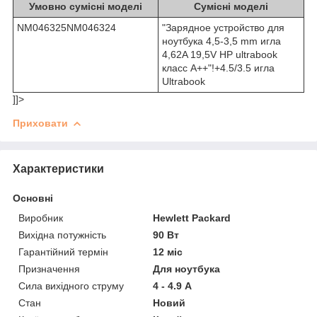
Умовно сумісні моделі
Сумісні моделі
NM046325NM046324
"Зарядное устройство для
ноутбука 4,5-3,5 mm игла
4,62A 19,5V HP ultrabook
класс A++"!+4.5/3.5 игла
Ultrabook
]]>
Приховати
Характеристики
Основні
Виробник
Hewlett Packard
Вихідна потужність
90 Вт
Гарантійний термін
12 міс
Призначення
Для ноутбука
Сила вихідного струму
4 - 4.9 А
Стан
Новий