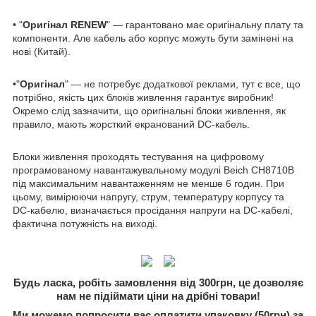
• "
Оригінал RENEW
" — гарантовано має оригінальну плату та
компоненти. Але кабель або корпус можуть бути замінені на
нові (Китай).
•"
Оригінал
" — не потребує додаткової реклами, тут є все, що
потрібно, якість цих блоків живлення гарантує виробник!
Окремо слід зазначити, що оригінальні блоки живлення, як
правило, мають жорсткий екранований DC-кабель.
Блоки живлення проходять тестування на цифровому
програмованому навантажувальному модулі Beich CH8710B
під максимальним навантаженням не менше 6 годин. При
цьому, вимірюючи напругу, струм, температуру корпусу та
DC-кабелю, визначається просідання напруги на DC-кабелі,
фактична потужність на виході.
Будь ласка, робіть замовлення від 300грн, це дозволяє
нам не підіймати ціни на дрібні товари!
Ми можемо попросити вас оплатити упаковку (50грн) за