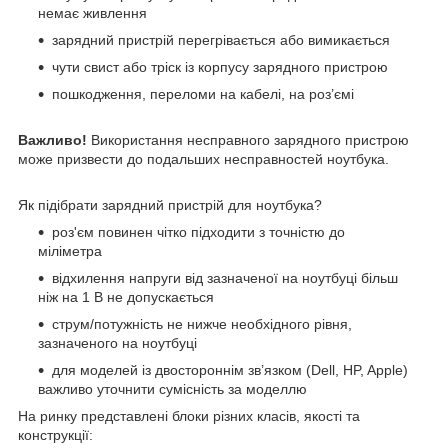
немає живлення
зарядний пристрій перегрівається або вимикається
чути свист або тріск із корпусу зарядного пристрою
пошкодження, переломи на кабелі, на роз’ємі
Важливо!
Використання несправного зарядного пристрою
може призвести до подальших несправностей ноутбука.
Як підібрати зарядний пристрій для ноутбука?
роз'єм повинен чітко підходити з точністю до
міліметра
відхилення напруги від зазначеної на ноутбуці більш
ніж на 1 В не допускається
струм/потужність не нижче необхідного рівня,
зазначеного на ноутбуці
для моделей із двостороннім зв’язком (Dell, HP, Apple)
важливо уточнити сумісність за моделлю
На ринку представлені блоки різних класів, якості та
конструкції: