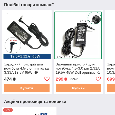
Подібні товари компанії
Зарядний пристрій для
Зарядний пристрій для
Заря
ноутбука 4,5-3,0 mm голка
ноутбука 4.5-3.0 pin 2,31A
ноут
3,33A 19,5V 65W HP
19,5V 45W Dell оригінал б/
10,3
ultrabook Оригінал
в
ориг
474
299
699
₴
₴
324 ₴
RENEW
Купити
Купити
Акційні пропозиції та новинки
–8%