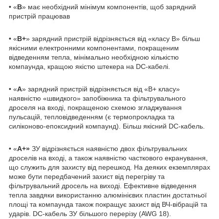
• «
B
» має необхідний мінімум компонентів, щоб зарядний
пристрій працював
• «
B+
» зарядний пристрій відрізняється від «класу B» більш
якісними електронними компонентами, покращеним
відведенням тепла, мінімально необхідною кількістю
компаунда, кращою якістю штекера на DC-кабелі.
• «
А
» зарядний пристрій відрізняється від «В+ класу»
наявністю «швидкого» запобіжника та фільтрувального
дроселя на вході, покращеною схемою згладжування
пульсацій, тепловідведенням (є термопрокладка та
силіконово-епоксидний компаунд). Більш якісний DC-кабель.
• «
А+»
ЗУ відрізняється наявністю двох фільтрувальних
дроселів на вході, а також наявністю часткового екранування,
що служить для захисту від перешкод. На деяких екземплярах
може бути передбачений захист від перегріву та
фільтрувальний дросель на виході. Ефективне відведення
тепла завдяки використанню алюмінієвих пластин достатньої
площі та компаунда також покращує захист від ВЧ-вібрацій та
ударів. DC-кабель ЗУ більшого перерізу (AWG 18).