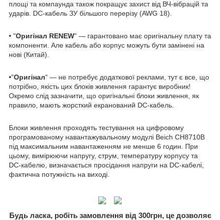
площі та компаунда також покращує захист від ВЧ-вібрацій та
ударів. DC-кабель ЗУ більшого перерізу (AWG 18).
• "
Оригінал RENEW
" — гарантовано має оригінальну плату та
компоненти. Але кабель або корпус можуть бути замінені на
нові (Китай).
•"
Оригінал
" — не потребує додаткової реклами, тут є все, що
потрібно, якість цих блоків живлення гарантує виробник!
Окремо слід зазначити, що оригінальні блоки живлення, як
правило, мають жорсткий екранований DC-кабель.
Блоки живлення проходять тестування на цифровому
програмованому навантажувальному модулі Beich CH8710B
під максимальним навантаженням не менше 6 годин. При
цьому, вимірюючи напругу, струм, температуру корпусу та
DC-кабелю, визначається просідання напруги на DC-кабелі,
фактична потужність на виході.
Будь ласка, робіть замовлення від 300грн, це дозволяє