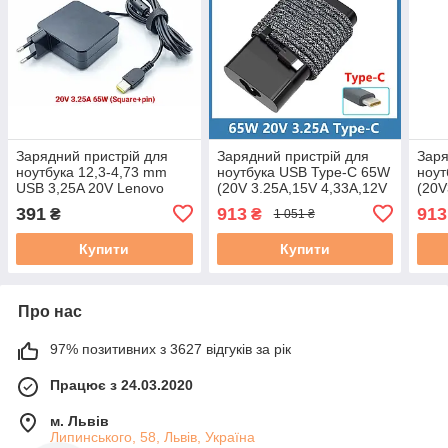
Зарядний пристрій для
Зарядний пристрій для
Заря
ноутбука 12,3-4,73 mm
ноутбука USB Type-C 65W
ноут
USB 3,25A 20V Lenovo
(20V 3.25A,15V 4,33A,12V
(20V
65W square новий
5A, 9V 3A,5V 3A) HP
9V2A
391
913
913
₴
₴
1 051 ₴
оригінал новий
Ориг
Купити
Купити
Про нас
97% позитивних з 3627 відгуків за рік
Працює з 24.03.2020
м. Львів
Липинського, 58, Львів, Україна