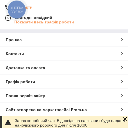
Контакти
КНОПКА
ЗВ'ЯЗКУ
Сьогодні вихідний
Показати весь графік роботи
Про нас
Контакти
Доставка та оплата
Графік роботи
Повна версія сайту
Сайт створено на маркетплейсі
Prom.ua
Зараз неробочий час. Відповідь на ваш запит буде надано
Політика конфіденційності
найближчого робочого дня після 10:00.