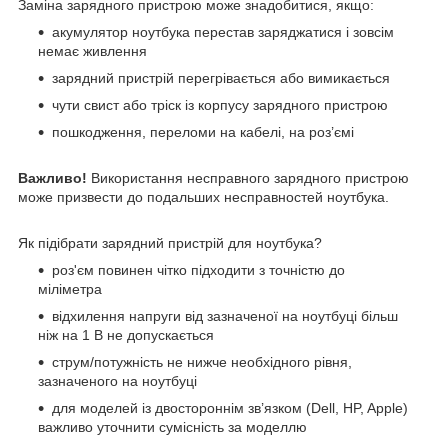
Заміна зарядного пристрою може знадобитися, якщо:
акумулятор ноутбука перестав заряджатися і зовсім
немає живлення
зарядний пристрій перегрівається або вимикається
чути свист або тріск із корпусу зарядного пристрою
пошкодження, переломи на кабелі, на роз’ємі
Важливо!
Використання несправного зарядного пристрою
може призвести до подальших несправностей ноутбука.
Як підібрати зарядний пристрій для ноутбука?
роз'єм повинен чітко підходити з точністю до
міліметра
відхилення напруги від зазначеної на ноутбуці більш
ніж на 1 В не допускається
струм/потужність не нижче необхідного рівня,
зазначеного на ноутбуці
для моделей із двостороннім зв’язком (Dell, HP, Apple)
важливо уточнити сумісність за моделлю