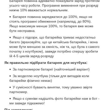
Батарея повинна адекватно показувати заряд протягом
усього часу роботи. Програмне вимкнення при розряді
нижче 10% вважається нормальним.
Батарея повинна заряджатися до 100%, якщо не
стоять програмні обмеження (наприклад, до 80%).
Якщо максимум менше 100%, то батарея вже може
бути несправна.
Якщо є підозри, що батарейка тримає недостатньо
багато (враховуйте, що це китайська батарейка, і вона
може бути меншою за ємність, ніж та, що була з самого
початку з ноутбуком), завжди потрібно спершу зробити
їй 4-5 циклів заряд-розряду
Як правильно підібрати батарею для ноутбука:
За партномером батареї (найточніший варіант)
За моделлю ноутбука (тільки для випадків коли
батарейки фізично немає)
У сумісності бувають винятки, тому уважно звірте
партномер.
Якщо є сумніви надішліть фото батарейки нам в бот -
ми завжди підкажемо!
Під замовлення: