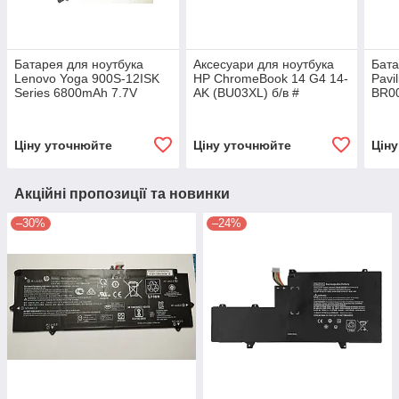
Батарея для ноутбука
Аксесуари для ноутбука
Бата
Lenovo Yoga 900S-12ISK
HP ChromeBook 14 G4 14-
Pavi
Series 6800mAh 7.7V
AK (BU03XL) б/в #
BR0
(L15M4P20) б/у #
mAh 
Ціну уточнюйте
Ціну уточнюйте
Цін
Акційні пропозиції та новинки
–30%
–24%