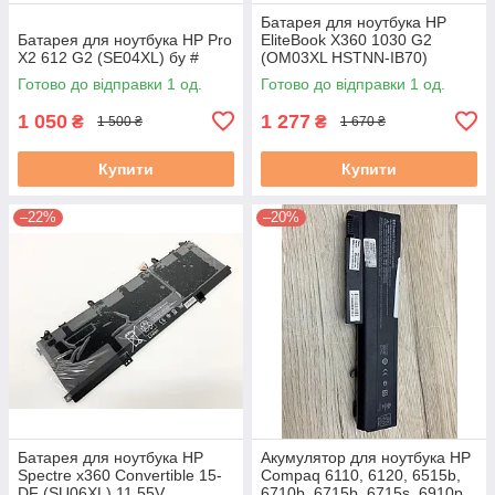
Батарея для ноутбука HP
Батарея для ноутбука HP Pro
EliteBook X360 1030 G2
X2 612 G2 (SE04XL) бу #
(OM03XL HSTNN-IB70)
11.55V 57Wh 4935mAh
Готово до відправки 1 од.
Готово до відправки 1 од.
Тип2!!!
1 050
1 277
₴
₴
1 500 ₴
1 670 ₴
Купити
Купити
–22%
–20%
Батарея для ноутбука HP
Акумулятор для ноутбука HP
Spectre x360 Convertible 15-
Compaq 6110, 6120, 6515b,
DF (SU06XL) 11.55V
6710b, 6715b, 6715s, 6910p