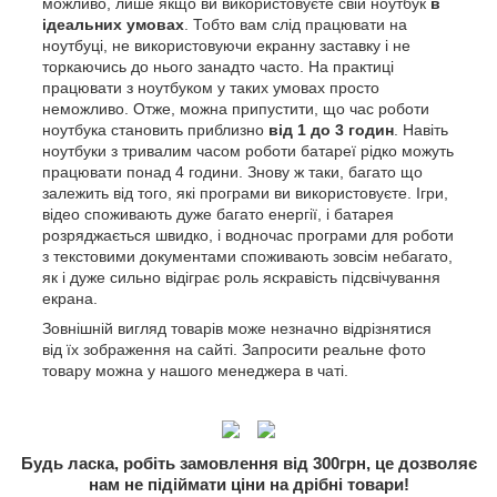
можливо, лише якщо ви використовуєте свій ноутбук
в
ідеальних умовах
. Тобто вам слід працювати на
ноутбуці, не використовуючи екранну заставку і не
торкаючись до нього занадто часто. На практиці
працювати з ноутбуком у таких умовах просто
неможливо. Отже, можна припустити, що час роботи
ноутбука становить приблизно
від 1 до 3 годин
. Навіть
ноутбуки з тривалим часом роботи батареї рідко можуть
працювати понад 4 години. Знову ж таки, багато що
залежить від того, які програми ви використовуєте. Ігри,
відео споживають дуже багато енергії, і батарея
розряджається швидко, і водночас програми для роботи
з текстовими документами споживають зовсім небагато,
як і дуже сильно відіграє роль яскравість підсвічування
екрана.
Зовнішній вигляд товарів може незначно відрізнятися
від їх зображення на сайті. Запросити реальне фото
товару можна у нашого менеджера в чаті.
Будь ласка, робіть замовлення від 300грн, це дозволяє
нам не підіймати ціни на дрібні товари!