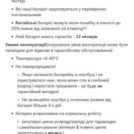
тестері
Всі наші батареї закуповуються у перевірених
постачальників
Китайські
батареї можуть мати похибку в ємності до
20% нижче від заявленої на етикетці!!!
Нові батареї мають гарантію -
12 місяців
Умови експлуатації
(порушення умов експлуатації може бути
приводом для відмови в гарантійному обслуговуванні
)
:
Температура +5-40°С
Не перерозряджати!
Якщо залишити батарейку в ноутбуці і не
користуватися нею, вона може піти в глибокий
розряд і перестати працювати - це буде
не
гарантійний випадок!
Не залишайте ноутбук у сплячому режимі від
батареї більше 3-х діб
батарея розрахована на нормальну роботу
регулярні цикли розряду/заряду для підзарядки
і самобалансування (мінімум
2
повних цикли
заряд/розряд в
місяць
)