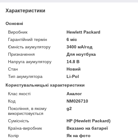
Характеристики
Основні
Виробник
Hewlett Packard
Гарантійний термін
6 міс
Ємність акумулятору
3400 мА/год
Призначення
Для ноутбука
Напруга акумулятору
14.8 В
Стан
Новий
Тип акумулятора
Li-Pol
Користувальницькі характеристики
Клас якості
Аналог
Код
NM026710
Покоління, в якому
g2
використовується
Сумісність
HP (Hewlett Packard)
Країна-виробник
Вказано на батареї
Колір
Як на фото