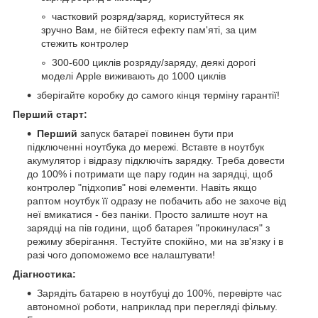
частковий розряд/заряд, користуйтеся як
зручно Вам, не бійтеся ефекту пам'яті, за цим
стежить контролер
300-600 циклів розряду/заряду, деякі дорогі
моделі Apple виживають до 1000 циклів
зберігайте коробку до самого кінця терміну гарантії!
Перший старт:
Перший
запуск батареї повинен бути при
підключенні ноутбука до мережі. Вставте в ноутбук
акумулятор і відразу підключіть зарядку. Треба довести
до 100% і потримати ще пару годин на зарядці, щоб
контролер "підхопив" нові елементи. Навіть якщо
раптом ноутбук її одразу не побачить або не захоче від
неї вмикатися - без паніки. Просто залиште ноут на
зарядці на пів години, щоб батарея "прокинулася" з
режиму зберігання. Тестуйте спокійно, ми на зв'язку і в
разі чого допоможемо все налаштувати!
Діагностика:
Зарядіть батарею в ноутбуці до 100%, перевірте час
автономної роботи, наприклад при перегляді фільму.