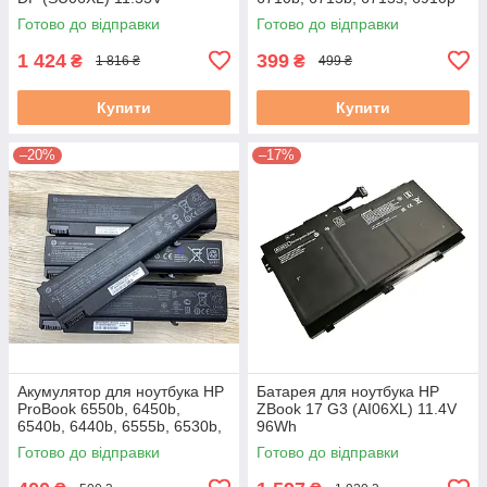
(HSTNN-DB28) Знос 6–20 %
Готово до відправки
Готово до відправки
Вживаний, клас A
1 424
399
₴
₴
1 816 ₴
499 ₴
Купити
Купити
–20%
–17%
Акумулятор для ноутбука HP
Батарея для ноутбука HP
ProBook 6550b, 6450b,
ZBook 17 G3 (AI06XL) 11.4V
6540b, 6440b, 6555b, 6530b,
96Wh
6930p, 8440p, 6730 (TD06)
Готово до відправки
Готово до відправки
Знос 5–20 % Вживана A