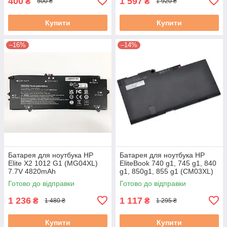
400
1 597
₴
₴
500 ₴
1 920 ₴
Купити
Купити
–16%
–14%
Батарея для ноутбука HP
Батарея для ноутбука HP
Elite X2 1012 G1 (MG04XL)
EliteBook 740 g1, 745 g1, 840
7.7V 4820mAh
g1, 850g1, 855 g1 (CM03XL)
11.1V 3900mAh
Готово до відправки
Готово до відправки
1 236
1 117
₴
₴
1 480 ₴
1 295 ₴
Купити
Купити