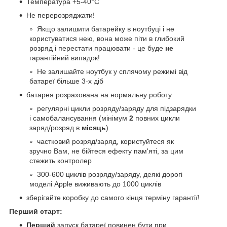
Температура +5-40°С
Не перерозряджати!
Якщо залишити батарейку в ноутбуці і не
користуватися нею, вона може піти в глибокий
розряд і перестати працювати - це буде
не
гарантійний випадок!
Не залишайте ноутбук у сплячому режимі від
батареї більше 3-х діб
батарея розрахована на нормальну роботу
регулярні цикли розряду/заряду для підзарядки
і самобалансування (мінімум
2
повних цикли
заряд/розряд в
місяць
)
частковий розряд/заряд, користуйтеся як
зручно Вам, не бійтеся ефекту пам'яті, за цим
стежить контролер
300-600 циклів розряду/заряду, деякі дорогі
моделі Apple виживають до 1000 циклів
зберігайте коробку до самого кінця терміну гарантії!
Перший старт:
Перший
запуск батареї повинен бути при