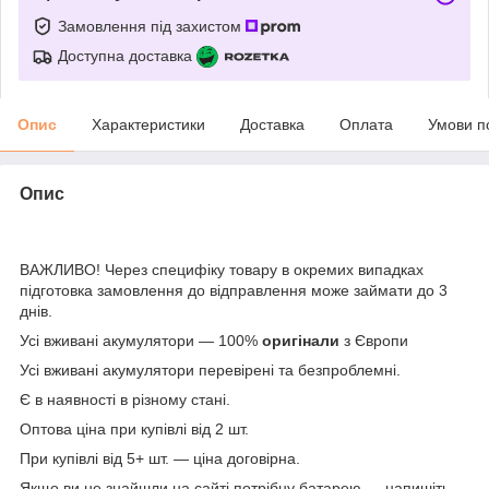
Замовлення під захистом
Доступна доставка
Опис
Характеристики
Доставка
Оплата
Умови п
Опис
ВАЖЛИВО! Через специфіку товару в окремих випадках
підготовка замовлення до відправлення може займати до 3
днів.
Усі вживані акумулятори — 100%
оригінали
з Європи
Усі вживані акумулятори перевірені та безпроблемні.
Є в наявності в різному стані.
Оптова ціна при купівлі від 2 шт.
При купівлі від 5+ шт. — ціна договірна.
Якщо ви не знайшли на сайті потрібну батарею — напишіть