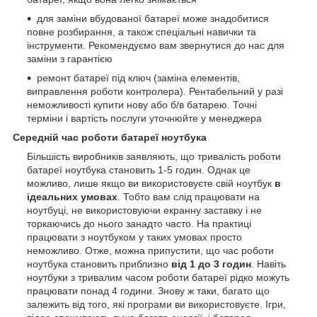
для заміни вбудованої батареї може знадобитися
повне розбирання, а також спеціальні навички та
інструменти. Рекомендуємо вам звернутися до нас для
заміни з гарантією
ремонт батареї під ключ (заміна елементів,
виправлення роботи контролера). Рентабельний у разі
неможливості купити нову або б/в батарею. Точні
терміни і вартість послуги уточнюйте у менеджера
Середній час роботи батареї ноутбука
Більшість виробників заявляють, що тривалість роботи
батареї ноутбука становить 1-5 годин. Однак це
можливо, лише якщо ви використовуєте свій ноутбук
в
ідеальних умовах
. Тобто вам слід працювати на
ноутбуці, не використовуючи екранну заставку і не
торкаючись до нього занадто часто. На практиці
працювати з ноутбуком у таких умовах просто
неможливо. Отже, можна припустити, що час роботи
ноутбука становить приблизно
від 1 до 3 годин
. Навіть
ноутбуки з тривалим часом роботи батареї рідко можуть
працювати понад 4 години. Знову ж таки, багато що
залежить від того, які програми ви використовуєте. Ігри,