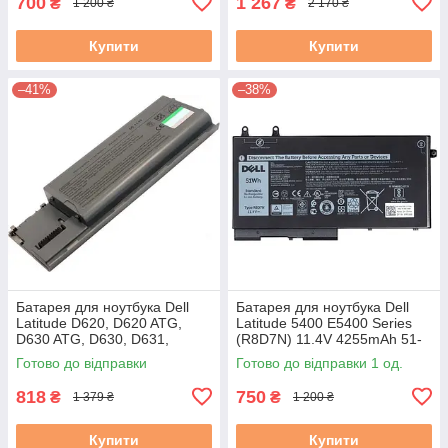
700
1 267
₴
₴
1 200 ₴
2 170 ₴
Купити
Купити
–41%
–38%
Батарея для ноутбука Dell
Батарея для ноутбука Dell
Latitude D620, D620 ATG,
Latitude 5400 E5400 Series
D630 ATG, D630, D631,
(R8D7N) 11.4V 4255mAh 51-
D630c (GD775) 10.8V
60% бу B-
Готово до відправки
Готово до відправки 1 од.
5200mAh
818
750
₴
₴
1 379 ₴
1 200 ₴
Купити
Купити