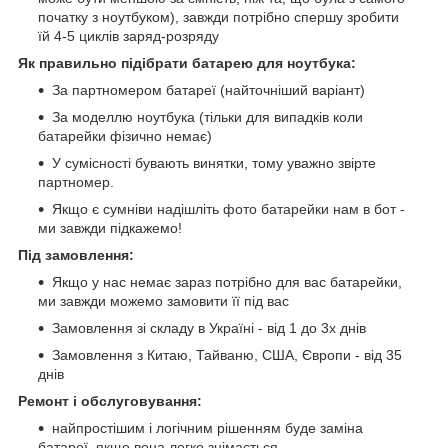
початку з ноутбуком), завжди потрібно спершу зробити
їй 4-5 циклів заряд-розряду
Як правильно підібрати батарею для ноутбука:
За партномером батареї (найточніший варіант)
За моделлю ноутбука (тільки для випадків коли
батарейки фізично немає)
У сумісності бувають винятки, тому уважно звірте
партномер.
Якщо є сумніви надішліть фото батарейки нам в бот -
ми завжди підкажемо!
Під замовлення:
Якщо у нас немає зараз потрібно для вас батарейки,
ми завжди можемо замовити її під вас
Замовлення зі складу в Україні - від 1 до 3х днів
Замовлення з Китаю, Тайваню, США, Європи - від 35
днів
Ремонт і обслуговування:
найпростішим і логічним рішенням буде заміна
батареї, якщо вона легко знімається