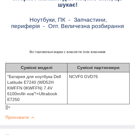
шукає!
Ноутбуки, ПК
-
Запчастини,
периферія
-
Опт. Величезна розбирання
Всі торговельні марки є власністю їхніх власників
.
Сумісні моделі
Сумісні партномери
"Батарея для ноутбука Dell
NCVF0 GVD76
Latitude E7240 (WD52H
KWFFN 0KWFFN) 7.4V
6100mAh нов"!+Ultrabook
E7250
]]>
Приховати