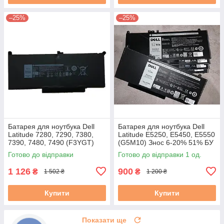
–25%
–25%
Батарея для ноутбука Dell
Батарея для ноутбука Dell
Latitude 7280, 7290, 7380,
Latitude E5250, E5450, E5550
7390, 7480, 7490 (F3YGT)
(G5M10) Знос 6-20% 51% БУ
7.6V #
A
Готово до відправки
Готово до відправки 1 од.
1 126
900
₴
₴
1 502 ₴
1 200 ₴
Купити
Купити
Показати ще