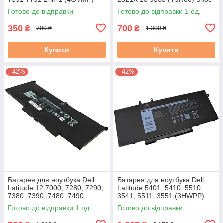
7,6V (Знос 51-60) бу B-
16-30% 37-30WH #
Готово до відправки
Готово до відправки 1 од.
350
700
₴
₴
700 ₴
1 300 ₴
Купити
Купити
–42%
–42%
Батарея для ноутбука Dell
Батарея для ноутбука Dell
Latitude 12 7000, 7280, 7290,
Latitude 5401, 5410, 5510,
7380, 7390, 7480, 7490
3541, 5511, 3551 (3HWPP)
(PG74G, PGFX4 ) 51-60% бу
15,2V !!!
Готово до відправки 1 од.
Готово до відправки
B-