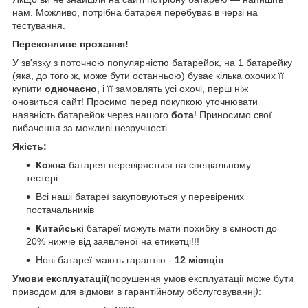
нам. Можливо, потрібна батарея перебуває в черзі на
тестування.
Переконливе прохання!
У зв'язку з поточною популярністю батарейок, на 1 батарейку
(яка, до того ж, може бути останньою) буває кілька охочих її
купити
одночасно
, і її замовлять усі охочі, перш ніж
оновиться сайт! Просимо перед покупкою уточнювати
наявність батарейок через нашого
бота
! Приносимо свої
вибачення за можливі незручності.
Якість:
Кожна
батарея перевіряється на спеціальному
тестері
Всі наші батареї закуповуються у перевірених
постачальників
Китайські
батареї можуть мати похибку в ємності до
20% нижче від заявленої на етикетці!!!
Нові батареї мають гарантію -
12 місяців
Умови експлуатації
(порушення умов експлуатації може бути
приводом для відмови в гарантійному обслуговуванні
)
: