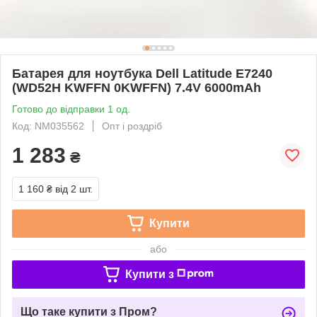
Батарея для ноутбука Dell Latitude E7240
(WD52H KWFFN 0KWFFN) 7.4V 6000mAh
Готово до відправки 1 од.
Код: NM035562
Опт і роздріб
1 283
₴
1 160 ₴
від 2 шт.
Купити
або
Купити з
Що таке купити з Пром?