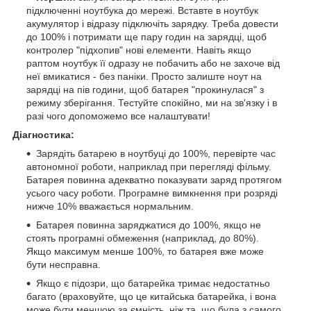
підключенні ноутбука до мережі. Вставте в ноутбук
акумулятор і відразу підключіть зарядку. Треба довести
до 100% і потримати ще пару годин на зарядці, щоб
контролер "підхопив" нові елементи. Навіть якщо
раптом ноутбук її одразу не побачить або не захоче від
неї вмикатися - без паніки. Просто залиште ноут на
зарядці на пів години, щоб батарея "прокинулася" з
режиму зберігання. Тестуйте спокійно, ми на зв'язку і в
разі чого допоможемо все налаштувати!
Діагностика:
Зарядіть батарею в ноутбуці до 100%, перевірте час
автономної роботи, наприклад при перегляді фільму.
Батарея повинна адекватно показувати заряд протягом
усього часу роботи. Програмне вимкнення при розряді
нижче 10% вважається нормальним.
Батарея повинна заряджатися до 100%, якщо не
стоять програмні обмеження (наприклад, до 80%).
Якщо максимум менше 100%, то батарея вже може
бути несправна.
Якщо є підозри, що батарейка тримає недостатньо
багато (враховуйте, що це китайська батарейка, і вона
може бути меншою за ємність, ніж та, що була з самого