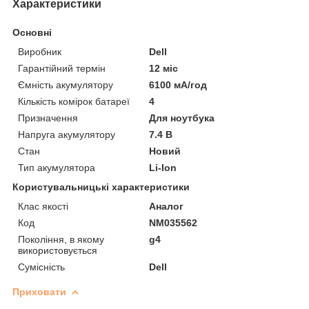
Характеристики
Основні
Виробник
Dell
Гарантійний термін
12 міс
Ємність акумулятору
6100 мА/год
Кількість комірок батареї
4
Призначення
Для ноутбука
Напруга акумулятору
7.4 В
Стан
Новий
Тип акумулятора
Li-Ion
Користувальницькі характеристики
Клас якості
Аналог
Код
NM035562
Покоління, в якому
g4
використовується
Сумісність
Dell
Приховати