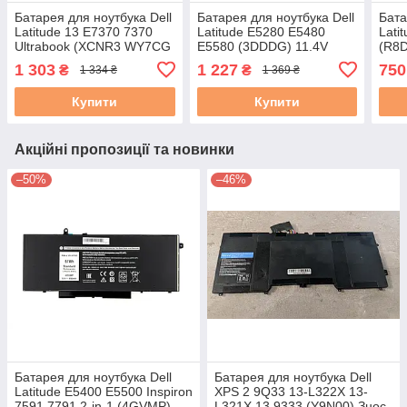
Батарея для ноутбука Dell
Батарея для ноутбука Dell
Бата
Latitude 13 E7370 7370
Latitude E5280 E5480
Lati
Ultrabook (XCNR3 WY7CG
E5580 (3DDDG) 11.4V
(R8D
P63NY) 7.6V
34Wh чорна
51-6
1 303
1 227
750
₴
₴
1 334 ₴
1 369 ₴
Купити
Купити
Акційні пропозиції та новинки
–50%
–46%
Батарея для ноутбука Dell
Батарея для ноутбука Dell
Latitude E5400 E5500 Inspiron
XPS 2 9Q33 13-L322X 13-
7591 7791 2-in-1 (4GVMP)
L321X 13 9333 (Y9N00) Знос