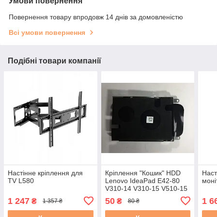
Умови повернення
Повернення товару впродовж 14 днів за домовленістю
Всі умови повернення
Подібні товари компанії
Настінне кріплення для
Кріплення "Кошик" HDD
Наст
TV L580
Lenovo IdeaPad E42-80
мон
V310-14 V310-15 V510-15
V510-14 (FCLV8005010) б/
1 247
50
1 6
₴
₴
1 357 ₴
80 ₴
в