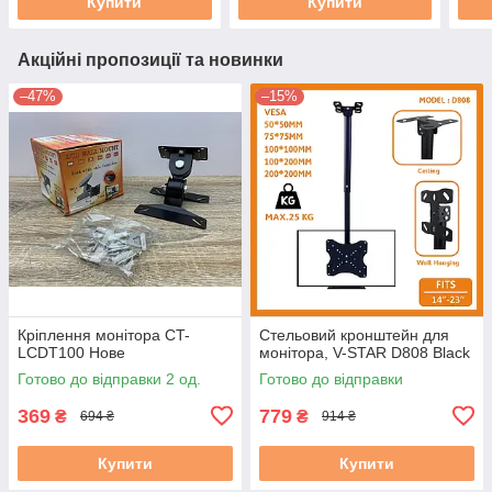
Купити
Купити
Акційні пропозиції та новинки
–47%
–15%
Кріплення монітора CT-
Стельовий кронштейн для
LCDT100 Нове
монітора, V-STAR D808 Black
Готово до відправки 2 од.
Готово до відправки
369
779
₴
₴
694 ₴
914 ₴
Купити
Купити