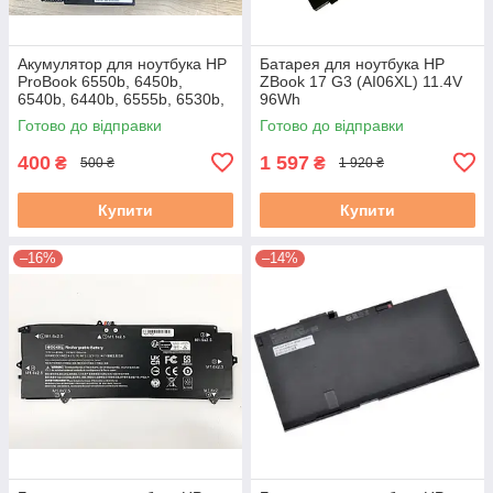
Акумулятор для ноутбука HP
Батарея для ноутбука HP
ProBook 6550b, 6450b,
ZBook 17 G3 (AI06XL) 11.4V
6540b, 6440b, 6555b, 6530b,
96Wh
6930p, 8440p, 6730 (TD06)
Готово до відправки
Готово до відправки
Знос 5–20 % Вживана A
400
1 597
₴
₴
500 ₴
1 920 ₴
Купити
Купити
–16%
–14%