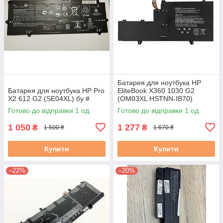
Батарея для ноутбука HP
Батарея для ноутбука HP Pro
EliteBook X360 1030 G2
X2 612 G2 (SE04XL) бу #
(OM03XL HSTNN-IB70)
11.55V 57Wh 4935mAh
Готово до відправки 1 од.
Готово до відправки 1 од.
Тип2!!!
1 050
1 277
₴
₴
1 500 ₴
1 670 ₴
Купити
Купити
–22%
–20%