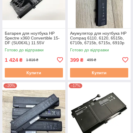
Батарея для ноутбука HP
Акумулятор для ноутбука HP
Spectre x360 Convertible 15-
Compaq 6110, 6120, 6515b,
DF (SU06XL) 11.55V
6710b, 6715b, 6715s, 6910p
(HSTNN-DB28) Знос 6–20 %
Готово до відправки
Готово до відправки
Вживаний, клас A
1 424
399
₴
₴
1 816 ₴
499 ₴
Купити
Купити
–20%
–17%