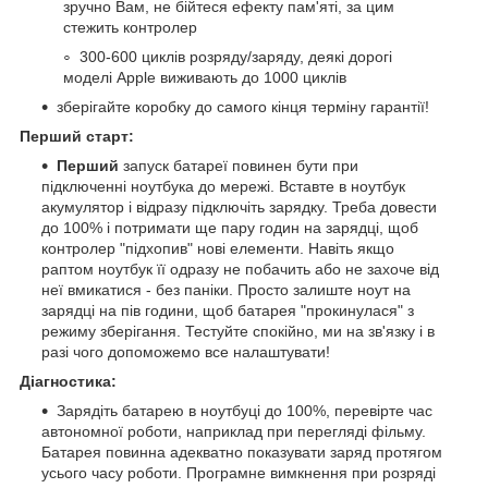
зручно Вам, не бійтеся ефекту пам'яті, за цим
стежить контролер
300-600 циклів розряду/заряду, деякі дорогі
моделі Apple виживають до 1000 циклів
зберігайте коробку до самого кінця терміну гарантії!
Перший старт:
Перший
запуск батареї повинен бути при
підключенні ноутбука до мережі. Вставте в ноутбук
акумулятор і відразу підключіть зарядку. Треба довести
до 100% і потримати ще пару годин на зарядці, щоб
контролер "підхопив" нові елементи. Навіть якщо
раптом ноутбук її одразу не побачить або не захоче від
неї вмикатися - без паніки. Просто залиште ноут на
зарядці на пів години, щоб батарея "прокинулася" з
режиму зберігання. Тестуйте спокійно, ми на зв'язку і в
разі чого допоможемо все налаштувати!
Діагностика:
Зарядіть батарею в ноутбуці до 100%, перевірте час
автономної роботи, наприклад при перегляді фільму.
Батарея повинна адекватно показувати заряд протягом
усього часу роботи. Програмне вимкнення при розряді