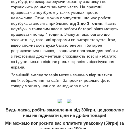
ноутбуці, не використовуючи екранну заставку і не
торкаючись до нього занадто часто. На практиці
працювати з ноутбуком у таких умовах просто
неможливо. Отже, можна припустити, що час роботи
ноутбука становить приблизно
від 1 до 3 годин
. Навіть
ноутбуки з тривалим часом роботи батареї рідко можуть
працювати понад 4 години. Знову ж таки, багато що
залежить від того, які програми ви використовуєте. Ігри,
відео споживають дуже багато енергії, і батарея
розряджається швидко, і водночас програми для роботи
з текстовими документами споживають зовсім небагато,
як і дуже сильно відіграє роль яскравість підсвічування
екрана.
Зовнішній вигляд товарів може незначно відрізнятися
від їх зображення на сайті. Запросити реальне фото
товару можна у нашого менеджера в чаті.
Будь ласка, робіть замовлення від 300грн, це дозволяє
нам не підіймати ціни на дрібні товари!
Ми можемо попросити вас оплатити упаковку (50грн) за
замовлення до 100грн.