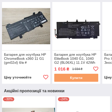
Батарея для ноутбука HP
Батарея для ноутбука HP
Бата
ChromeBook x360 11 G1
EliteBook 1040 G1, 1040
Pro 
(gm02xl) б/в #
G2 (BL06XL) 11.1V 42Wh
Зно
1 016
₴
1 034 ₴
Ціну уточнюйте
Цін
Купити
Акційні пропозиції та новинки
–30%
–24%