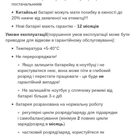
постачальників
Китайські
батареї можуть мати похибку в ємності до
20% нижче від заявленої на етикетці!!!
Нові батареї мають гарантію -
12 місяців
Умови експлуатації
(порушення умов експлуатації може бути
приводом для відмови в гарантійному обслуговуванні
)
:
Температура +5-40°С
Не перерозряджати!
Якщо залишити батарейку в ноутбуці і не
користуватися нею, вона може піти в глибокий
розряд і перестати працювати - це буде
не
гарантійний випадок!
Не залишайте ноутбук у сплячому режимі від
батареї більше 3-х діб
батарея розрахована на нормальну роботу
регулярні цикли розряду/заряду для підзарядки
і самобалансування (мінімум
2
повних цикли
заряд/розряд в
місяць
)
частковий розряд/заряд, користуйтеся як