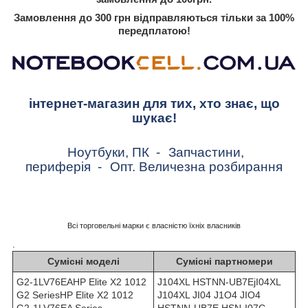
Замовлення до 300 грн відправляються тільки за 100%
передплатою!
інтернет-магазин для тих, хто знає, що
шукає!
Ноутбуки, ПК
-
Запчастини,
периферія
-
Опт. Величезна розбирання
Всі торговельні марки є власністю їхніх власників
.
Сумісні моделі
Сумісні партномери
G2-1LV76EAHP Elite X2 1012
J104XL HSTNN-UB7EjI04XL
G2 SeriesHP Elite X2 1012
J104XL JI04 J1O4 JIO4
G2-1LV76EA Series
HSTNN-UB7E HSN-I07C