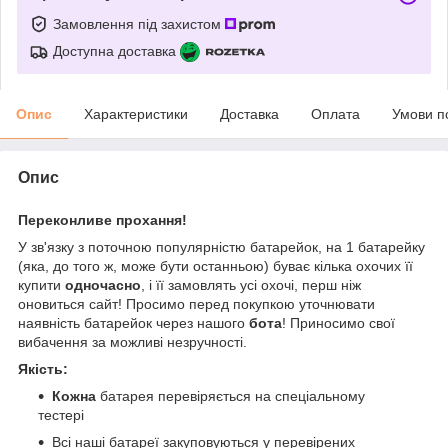
Замовлення під захистом
Доступна доставка
Опис
Характеристики
Доставка
Оплата
Умови п
Опис
Переконливе прохання!
У зв'язку з поточною популярністю батарейок, на 1 батарейку
(яка, до того ж, може бути останньою) буває кілька охочих її
купити
одночасно
, і її замовлять усі охочі, перш ніж
оновиться сайт! Просимо перед покупкою уточнювати
наявність батарейок через нашого
бота
! Приносимо свої
вибачення за можливі незручності.
Якість:
Кожна
батарея перевіряється на спеціальному
тестері
Всі наші батареї закуповуються у перевірених