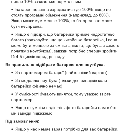
нижче 10% вважається нормальним.
Батарея повинна заряджатися до 100%, якщо не
стоять програмні обмеження (наприклад, до 80%).
Якщо максимум менше 100%, то батарея вже може
бути несправна.
Якщо є підозри, що батарейка тримає недостатньо
багато (враховуйте, що це китайська батарейка, і вона
може бути меншою за ємність, ніж та, що була з самого
початку з ноутбуком), завжди потрібно спершу зробити
їй 4-5 циклів заряд-розряду
Як правильно підібрати батарею для ноутбука:
За партномером батареї (найточніший варіант)
За моделлю ноутбука (тільки для випадків коли
батарейки фізично немає)
У сумісності бувають винятки, тому уважно звірте
партномер.
Якщо є сумніви надішліть фото батарейки нам в бот -
ми завжди підкажемо!
Під замовлення:
Якщо у нас немає зараз потрібно для вас батарейки,