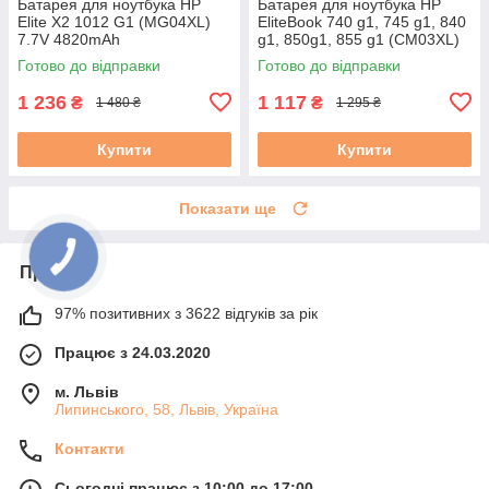
Батарея для ноутбука HP
Батарея для ноутбука HP
Elite X2 1012 G1 (MG04XL)
EliteBook 740 g1, 745 g1, 840
7.7V 4820mAh
g1, 850g1, 855 g1 (CM03XL)
11.1V 3900mAh
Готово до відправки
Готово до відправки
1 236
1 117
₴
₴
1 480 ₴
1 295 ₴
Купити
Купити
Показати ще
Про нас
97% позитивних з 3622 відгуків за рік
Працює з 24.03.2020
м. Львів
Липинського, 58, Львів, Україна
Контакти
Сьогодні працює з 10:00 до 17:00