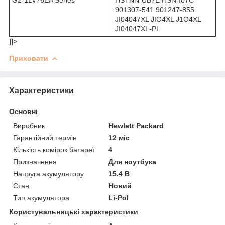
901307-541 901247-855
JI04047XL JIO4XL J1O4XL
JI04047XL-PL
]]>
Приховати
Характеристики
Основні
Виробник
Hewlett Packard
Гарантійний термін
12 міс
Кількість комірок батареї
4
Призначення
Для ноутбука
Напруга акумулятору
15.4 В
Стан
Новий
Тип акумулятора
Li-Pol
Користувальницькі характеристики