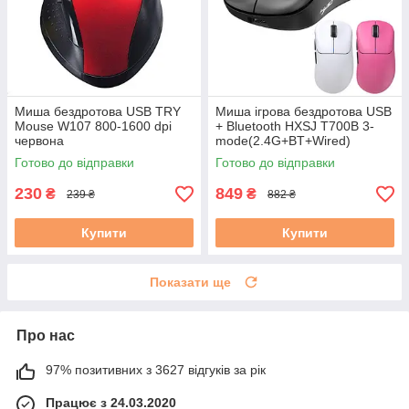
Миша бездротова USB TRY
Миша ігрова бездротова USB
Mouse W107 800-1600 dpi
+ Bluetooth HXSJ T700B 3-
червона
mode(2.4G+BT+Wired)
10000dpi 500mAh 57g чорна
Готово до відправки
Готово до відправки
230
849
₴
₴
239 ₴
882 ₴
Купити
Купити
Показати ще
Про нас
97% позитивних з 3627 відгуків за рік
Працює з 24.03.2020