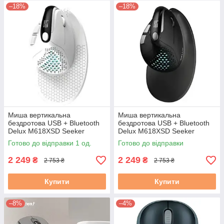
–18%
–18%
Миша вертикальна
Миша вертикальна
бездротова USB + Bluetooth
бездротова USB + Bluetooth
Delux M618XSD Seeker
Delux M618XSD Seeker
4000dpi 1000mAh з OLED
4000dpi 1000mAh з OLED
Готово до відправки 1 од.
Готово до відправки
дисплеєм біла
дисплеєм чорна
2 249
2 249
₴
₴
2 753 ₴
2 753 ₴
Купити
Купити
–8%
–4%