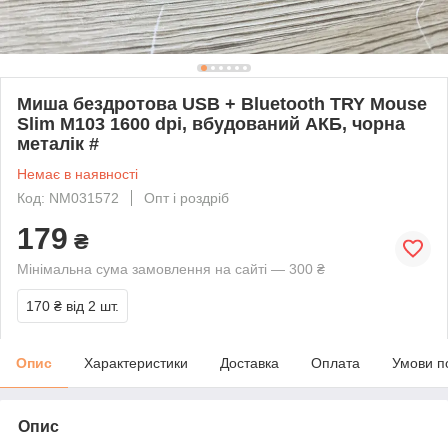
Миша бездротова USB + Bluetooth TRY Mouse
Slim M103 1600 dpi, вбудований АКБ, чорна
металік #
Немає в наявності
Код: NM031572
Опт і роздріб
179
₴
Мінімальна сума замовлення на сайті — 300 ₴
170 ₴
від 2 шт.
Опис
Характеристики
Доставка
Оплата
Умови п
Опис