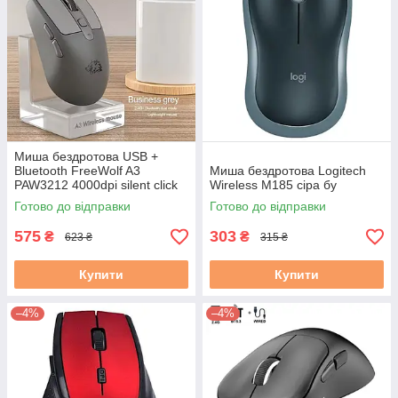
Миша бездротова USB +
Bluetooth FreeWolf A3
Миша бездротова Logitech
PAW3212 4000dpi silent click
Wireless M185 сіра бу
72g темно-сіра
Готово до відправки
Готово до відправки
575
303
₴
₴
623 ₴
315 ₴
Купити
Купити
–4%
–4%