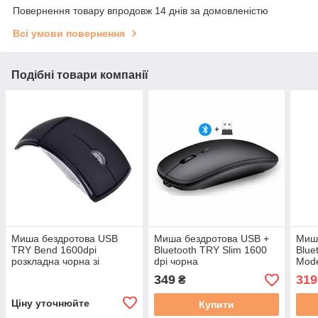
Повернення товару впродовж 14 днів за домовленістю
Всі умови повернення
Подібні товари компанії
Миша бездротова USB
Миша бездротова USB +
Миш
TRY Bend 1600dpi
Bluetooth TRY Slim 1600
Blue
розкладна чорна зі
dpi чорна
Mode
срібним
349
319
₴
Ціну уточнюйте
Купити