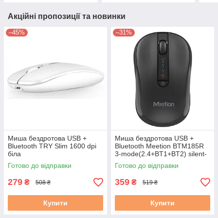
Акційні пропозиції та новинки
–45%
–31%
Миша бездротова USB +
Миша бездротова USB +
Bluetooth TRY Slim 1600 dpi
Bluetooth Meetion BTM185R
біла
3-mode(2.4+BT1+BT2) silent-
click 3200dpi 300mAh сіра
Готово до відправки
Готово до відправки
279
359
₴
₴
508 ₴
519 ₴
Купити
Купити