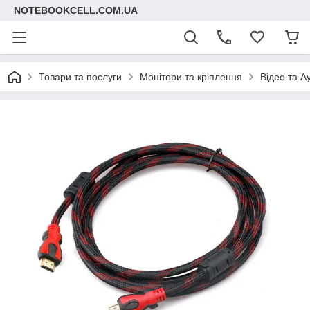
NOTEBOOKCELL.COM.UA
Товари та послуги
Монітори та кріплення
Відео та А