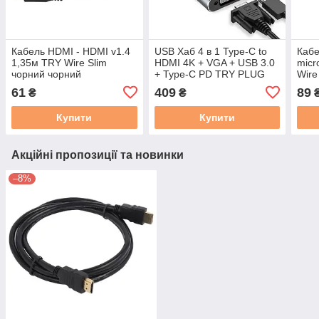
Кабель HDMI - HDMI v1.4
USB Хаб 4 в 1 Type-C to
Кабе
1,35м TRY Wire Slim
HDMI 4K + VGA + USB 3.0
micr
чорний чорний
+ Type-C PD TRY PLUG
Wire
сірий
61
409
89
₴
₴
Купити
Купити
Акційні пропозиції та новинки
–8%