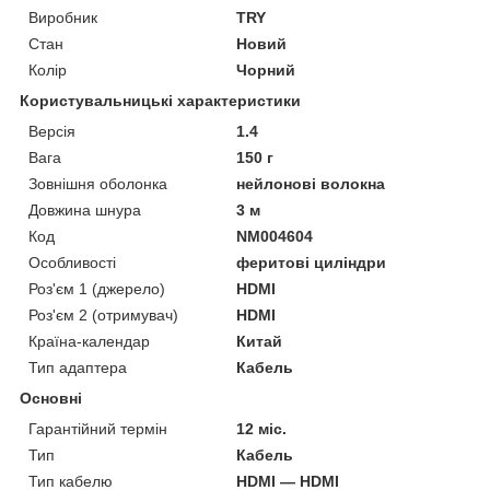
Виробник
TRY
Стан
Новий
Колір
Чорний
Користувальницькі характеристики
Версія
1.4
Вага
150 г
Зовнішня оболонка
нейлонові волокна
Довжина шнура
3 м
Код
NM004604
Особливості
феритові циліндри
Роз'єм 1 (джерело)
HDMI
Роз'єм 2 (отримувач)
HDMI
Країна-календар
Китай
Тип адаптера
Кабель
Основні
Гарантійний термін
12 міс.
Тип
Кабель
Тип кабелю
HDMI — HDMI