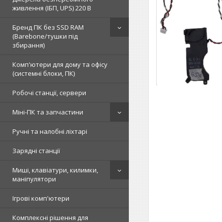
живлення (ІБП, UPS) 220 В
Бренд ПК без SSD RAM
(Barebone/тушки під
збирання)
Комп'ютери для дому та офісу
(системні блоки, ПК)
Робочі станції, сервери
Міні-ПК та запчастини
Ручні та налобні ліхтарі
Зарядні станції
Миші, клавіатури, килимки,
маніпулятори
Ігрові комп'ютери
Комплексні рішення для