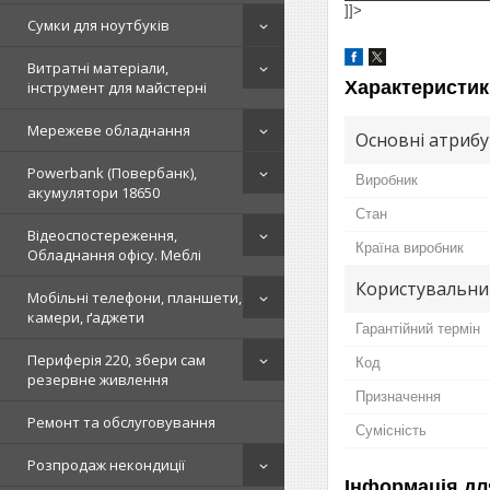
]]>
Сумки для ноутбуків
Витратні матеріали,
Характеристик
інструмент для майстерні
Мережеве обладнання
Основні атриб
Powerbank (Повербанк),
Виробник
акумулятори 18650
Стан
Відеоспостереження,
Країна виробник
Обладнання офісу. Меблі
Користувальни
Мобільні телефони, планшети,
камери, ґаджети
Гарантійний термін
Периферія 220, збери сам
Код
резервне живлення
Призначення
Ремонт та обслуговування
Сумісність
Розпродаж некондиції
Інформація дл