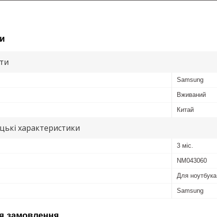
и
ути
Samsung
Вживаний
Китай
цькі характеристики
3 міс.
NM043060
Для ноутбука
Samsung
я замовлення