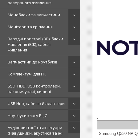
резервного живлення
Моноблоки та запчастини
Монітори та кріплення
Зарядні пристрої (ЗП), блоки
живлення (БЖ), кабелі
живлення
Запчастини до ноутбуків
Комплектучі для ПК
SSD, HDD, USB контролери,
накопичувачі, кишені
USB Hub, кабелю й адаптери
Ноутбуки класу B-, C
.
Аудіопристрої та аксесуари
(Навушники, акустика та ін)
Samsung Q330 NP-Q