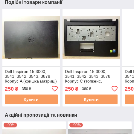
Подібні товари компанії
Dell Inspiron 15 3000,
Dell Inspiron 15 3000,
Dell
3541, 3542, 3543, 3878
3541, 3542, 3543, 3878
3541
Корпус A (кришка матриці)
Корпус C (топкейс,
Корп
(0CHV9G 460.00H01.0051)
середня частина) 0M214V
(0CH
250
250
250
₴
₴
350 ₴
380 ₴
4A
460.00H03.0004 3+A б/в
4A
Купити
Купити
Акційні пропозиції та новинки
–90%
–90%