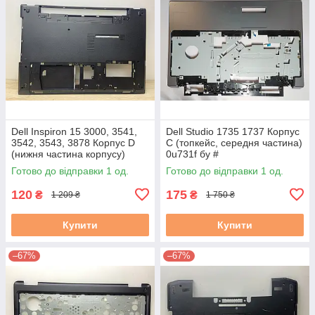
Dell Inspiron 15 3000, 3541,
Dell Studio 1735 1737 Корпус
3542, 3543, 3878 Корпус D
C (топкейс, середня частина)
(нижня частина корпусу)
0u731f бу #
460.00H04.0004 0PKM2X
Готово до відправки 1 од.
Готово до відправки 1 од.
3.5С б/в
120
175
₴
₴
1 209 ₴
1 750 ₴
Купити
Купити
–67%
–67%