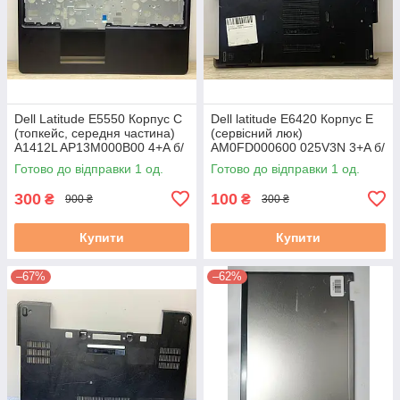
Dell Latitude E5550 Корпус C
Dell latitude E6420 Корпус E
(топкейс, середня частина)
(сервісний люк)
A1412L AP13M000B00 4+A б/
AM0FD000600 025V3N 3+A б/
у
в # #
Готово до відправки 1 од.
Готово до відправки 1 од.
300
100
₴
₴
900 ₴
300 ₴
Купити
Купити
–67%
–62%