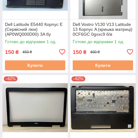
Dell Latitude E5440 Корпус E
Dell Vostro V130 V13 Latitude
(Сервісний люк)
13 Корпус A (кришка матриці)
(AP0WQ000D00) 3A бу
0CF6GC 0gxxc9 б/в
Готово до відправки 1 од.
Готово до відправки 1 од.
150
150
₴
₴
450 ₴
400 ₴
Купити
Купити
–62%
–62%