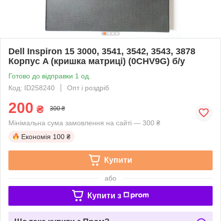
Dell Inspiron 15 3000, 3541, 3542, 3543, 3878
Корпус A (кришка матриці) (0CHV9G) б/у
Готово до відправки 1 од.
Код: ID258240
Опт і роздріб
200
₴
300 ₴
Мінімальна сума замовлення на сайті — 300 ₴
Економія
100 ₴
Купити
або
Купити з