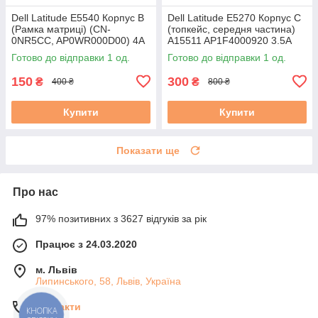
Dell Latitude E5540 Корпус B
Dell Latitude E5270 Корпус C
(Рамка матриці) (CN-
(топкейс, середня частина)
0NR5CC, AP0WR000D00) 4A
A15511 AP1F4000920 3.5A
б/в #
Готово до відправки 1 од.
Готово до відправки 1 од.
150
300
₴
₴
400 ₴
800 ₴
Купити
Купити
Показати ще
Про нас
97% позитивних з 3627 відгуків за рік
Працює з 24.03.2020
м. Львів
Липинського, 58, Львів, Україна
Контакти
КНОПКА