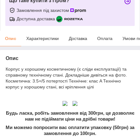
Що таке купити з Пром?
Замовлення під захистом
Доступна доставка
Опис
Характеристики
Доставка
Оплата
Умови п
Опис
Корпус у хорошому косметичному (є сліди експлуатації) та
справному технічному стані. Докладніше дивіться на фото.
Косметична: 3.5+/5 потертості Технічне: клас A Технічно
корпус у хорошому стані, всі кріплення цілі
Будь ласка, робіть замовлення від 300грн, це дозволяє
нам не підіймати ціни на дрібні товари!
Ми можемо попросити вас оплатити упаковку (50грн) за
замовлення до 100грн.