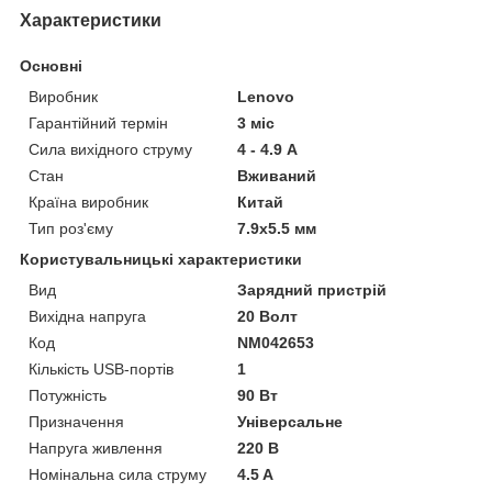
Характеристики
Основні
Виробник
Lenovo
Гарантійний термін
3 міс
Сила вихідного струму
4 - 4.9 А
Стан
Вживаний
Країна виробник
Китай
Тип роз'єму
7.9x5.5 мм
Користувальницькі характеристики
Вид
Зарядний пристрій
Вихідна напруга
20 Волт
Код
NM042653
Кількість USB-портів
1
Потужність
90 Вт
Призначення
Універсальне
Напруга живлення
220 В
Номінальна сила струму
4.5 A