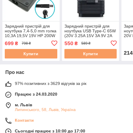
Зарядний пристрій для
Зарядний пристрій для
Заря
ноутбука 7,4-5,0 mm голка
ноутбука USB Type-C 65W
ноут
10,3A 19,5V 19V HP 200W
(20V 3.25A 15V 3A 9V 2A
20V 
оригінал бу
5V 2A), USB3.1 Dell
Lite
699
550
₴
₴
798 ₴
589 ₴
Оригінал Б/В
214
Купити
Купити
Про нас
97% позитивних з 3629 відгуків за рік
Працює з 24.03.2020
м. Львів
Липинського, 58, Львів, Україна
Контакти
Сьогодні працює з 10:00 до 17:00