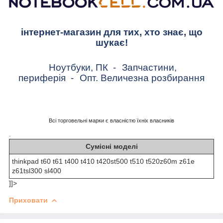
інтернет-магазин для тих, хто знає, що
шукає!
Ноутбуки, ПК
-
Запчастини,
периферія
-
Опт. Величезна розбирання
Всі торговельні марки є власністю їхніх власників
.
Сумісні моделі
thinkpad t60 t61 t400 t410 t420st500 t510 t520z60m z61e
z61tsl300 sl400
]]>
Приховати