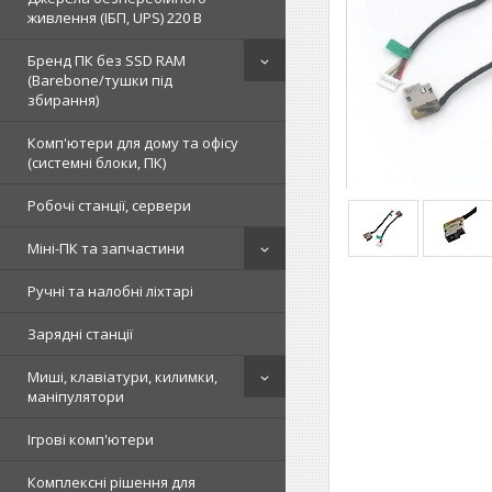
живлення (ІБП, UPS) 220 В
Бренд ПК без SSD RAM
(Barebone/тушки під
збирання)
Комп'ютери для дому та офісу
(системні блоки, ПК)
Робочі станції, сервери
Міні-ПК та запчастини
Ручні та налобні ліхтарі
Зарядні станції
Миші, клавіатури, килимки,
маніпулятори
Ігрові комп'ютери
Комплексні рішення для