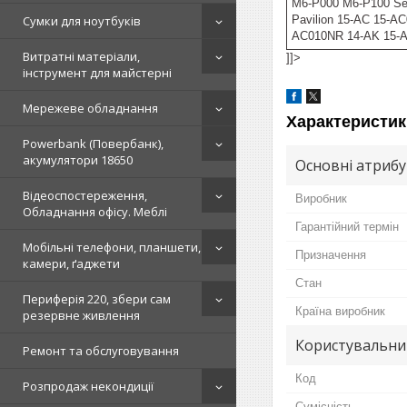
M6-P000 M6-P100 Se
Сумки для ноутбуків
Pavilion 15-AC 15-A
AC010NR 14-AK 15-AF
Витратні матеріали,
]]>
інструмент для майстерні
Мережеве обладнання
Характеристик
Powerbank (Повербанк),
акумулятори 18650
Основні атриб
Відеоспостереження,
Виробник
Обладнання офісу. Меблі
Гарантійний термін
Мобільні телефони, планшети,
Призначення
камери, ґаджети
Стан
Периферія 220, збери сам
Країна виробник
резервне живлення
Користувальни
Ремонт та обслуговування
Код
Розпродаж некондиції
Сумісність