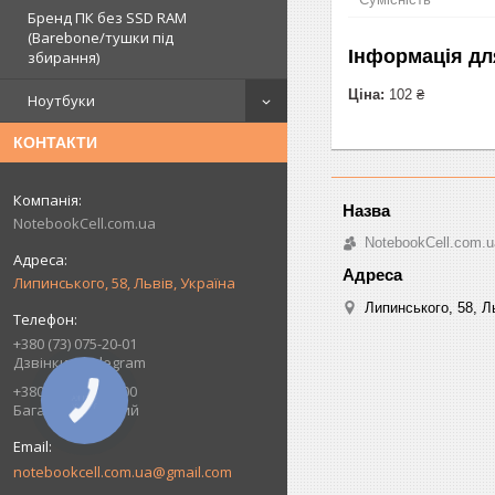
Бренд ПК без SSD RAM
(Barebone/тушки під
Інформація дл
збирання)
Ціна:
102 ₴
Ноутбуки
КОНТАКТИ
NotebookCell.com.ua
NotebookCell.com.u
Липинського, 58, Львів, Україна
Липинського, 58, Ль
+380 (73) 075-20-01
Дзвінки + Telegram
+380 (93) 075-20-00
КНОПКА
Багатоканальний
ЗВ'ЯЗКУ
notebookcell.com.ua@gmail.com