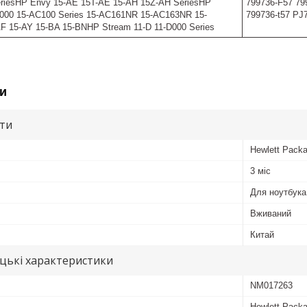
riesHP Envy 15-AE 15T-AE 15-AH 15Z-AH SeriesHP
799736-F57 79
C000 15-AC100 Series 15-AC161NR 15-AC163NR 15-
799736-t57 PJ
 15-AY 15-BA 15-BNHP Stream 11-D 11-D000 Series
и
ути
Hewlett Packa
3 міс
Для ноутбука
Вживаний
Китай
цькі характеристики
NM017263
Hewlett Packa