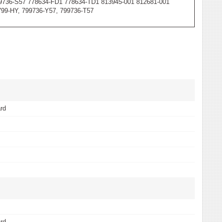
9736-S57 778634-FD1 778634-TD1 813945-001 812681-001
799-HY, 799736-Y57, 799736-Т57
rd
rd