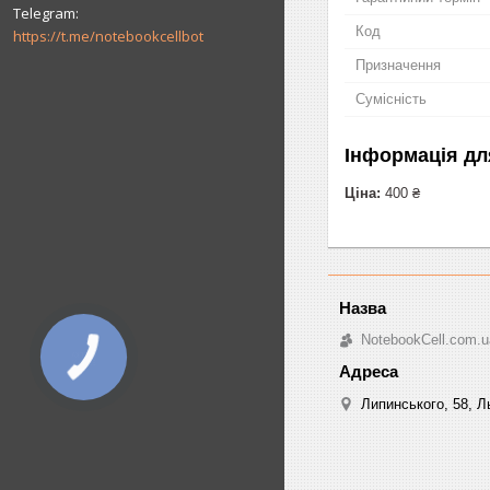
Код
https://t.me/notebookcellbot
Призначення
Сумісність
Інформація дл
Ціна:
400 ₴
NotebookCell.com.u
Липинського, 58, Ль