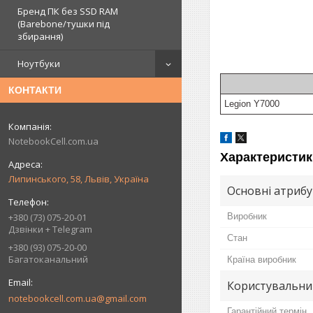
Бренд ПК без SSD RAM
(Barebone/тушки під
збирання)
Ноутбуки
КОНТАКТИ
Legion Y7000
NotebookCell.com.ua
Характеристик
Липинського, 58, Львів, Україна
Основні атриб
+380 (73) 075-20-01
Виробник
Дзвінки + Telegram
Стан
+380 (93) 075-20-00
Багатоканальний
Країна виробник
Користувальни
notebookcell.com.ua@gmail.com
Гарантійний термін