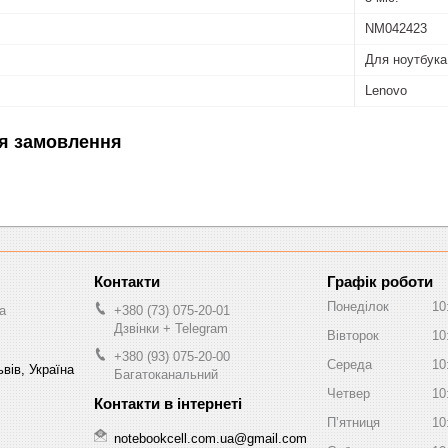
NM042423
Для ноутбука
Lenovo
я замовлення
Графік роботи
Понеділок
10
a
+380 (73) 075-20-01
Дзвінки + Telegram
Вівторок
10
+380 (93) 075-20-00
Середа
10
вів, Україна
Багатоканальний
Четвер
10
Пʼятниця
10
notebookcell.com.ua@gmail.com