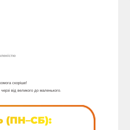
вленістю
комога скоріше!
черзі від великого до маленького.