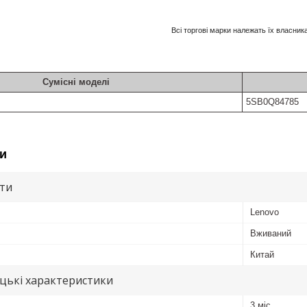
Всі торгові марки належать їх власник
Сумісні моделі
5SB0Q84785
и
ути
Lenovo
Вживаний
Китай
цькі характеристики
3 міс.