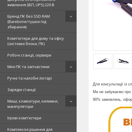
живлення (ІБП, UPS) 220 В
Бренд ПК без SSD RAM
(Barebone/тушки під
збирання)
Комп'ютери для дому та офісу
(системні блоки, ПК)
Робочі станції, сервери
Міні-ПК та запчастини
Ручні та налобні ліхтарі
Для консультації із 
Зарядні станції
Ми не забуваємо про 
90% замовлень, офор
Миші, клавіатури, килимки,
маніпулятори
Ігрові комп'ютери
Комплексні рішення для