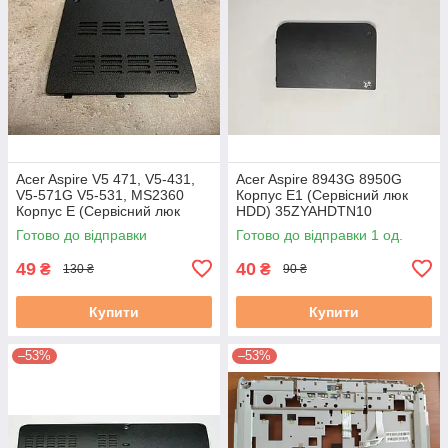
Acer Aspire V5 471, V5-431,
Acer Aspire 8943G 8950G
V5-571G V5-531, MS2360
Корпус E1 (Сервісний люк
Корпус E (Сервісний люк
HDD) 35ZYAHDTN10
ОЗУ) 60.4vm58.001 #
ZYE35ZYAHDTN10
Готово до відправки
Готово до відправки 1 од.
49
40
₴
₴
130 ₴
90 ₴
Купити
Купити
–53%
–53%