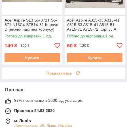
Acer Aspire S13 S5-371T S5-
Acer Aspire A315-33 A315-41
371 N16C4 SF514-51 Корпус
A315-53 A515-41 A515-51
D (нижня частина корпусу)
A715-71 A715-72 Корпус A
AM1JL000J00 AM1JL000600
(кришка матриці)
Готово до відправки 1 од.
Готово до відправки 1 од.
бу #
(AP28Z000100) бу
149
60
₴
₴
300 ₴
120 ₴
Купити
Купити
Показати ще
Про нас
97% позитивних з 3630 відгуків за рік
Працює з 24.03.2020
м. Львів
Липинського, 58, Львів, Україна