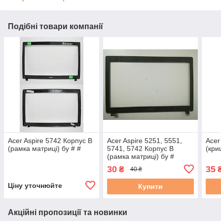
Подібні товари компанії
Acer Aspire 5742 Корпус B
Acer Aspire 5251, 5551,
Acer
(рамка матриці) бу # #
5741, 5742 Корпус B
(кри
(рамка матриці) бу #
30
35
₴
40 ₴
Ціну уточнюйте
Купити
Акційні пропозиції та новинки