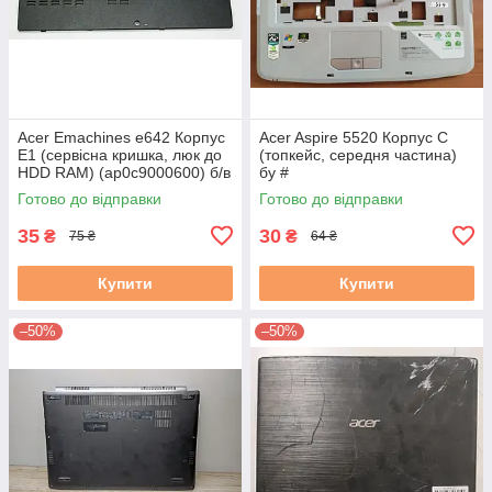
Acer Emachines e642 Корпус
Acer Aspire 5520 Корпус C
E1 (сервісна кришка, люк до
(топкейс, середня частина)
HDD RAM) (ap0c9000600) б/в
бу #
#
Готово до відправки
Готово до відправки
35
30
₴
₴
75 ₴
64 ₴
Купити
Купити
–50%
–50%