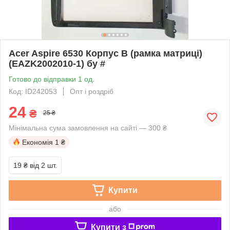
Acer Aspire 6530 Корпус B (рамка матриці)
(EAZK2002010-1) бу #
Готово до відправки 1 од.
Код: ID242053
Опт і роздріб
24
₴
25 ₴
Мінімальна сума замовлення на сайті — 300 ₴
Економія
1 ₴
19 ₴
від 2 шт.
Купити
або
Купити з