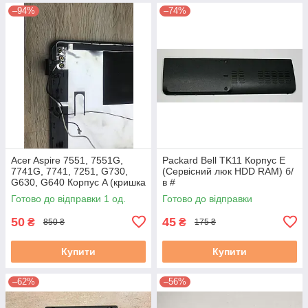
–94%
–74%
Acer Aspire 7551, 7551G,
Packard Bell TK11 Корпус E
7741G, 7741, 7251, G730,
(Сервісний люк HDD RAM) б/
G630, G640 Корпус A (кришка
в #
матриці) бу #
Готово до відправки 1 од.
Готово до відправки
50
45
₴
₴
850 ₴
175 ₴
Купити
Купити
–62%
–56%