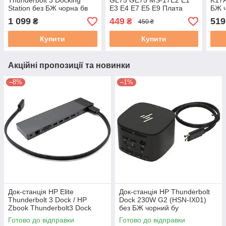
Thunderbolt 3 Docking
GL75 GE75 MS-17E2 E1
K17A
Station без БЖ чорна бв
E3 E4 E7 E5 E9 Плата
БЖ ч
USB, Cardreader (MS-
1 099
449
519
₴
₴
450 ₴
16P7BVER: 1.0) БВ
Купити
Купити
Акційні пропозиції та новинки
–8%
–1%
Док-станція HP Elite
Док-станція HP Thunderbolt
Thunderbolt 3 Dock / HP
Dock 230W G2 (HSN-IX01)
Zbook Thunderbolt3 Dock
без БЖ чорний бу
(HSTNN-CX01) сірий без БЖ
Готово до відправки
Готово до відправки
бу