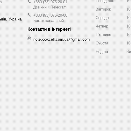
Понеділок
10
a
+380 (73) 075-20-01
Дзвінки + Telegram
Вівторок
10
+380 (93) 075-20-00
Середа
10
вів, Україна
Багатоканальний
Четвер
10
Пʼятниця
10
notebookcell.com.ua@gmail.com
Субота
10
Неділя
Ви