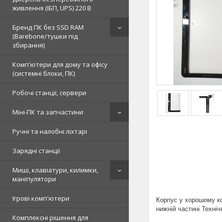
живлення (ІБП, UPS) 220 В
Бренд ПК без SSD RAM
(Barebone/тушки під
збирання)
Комп'ютери для дому та офісу
(системні блоки, ПК)
Робочі станції, сервери
Міні-ПК та запчастини
Ручні та налобні ліхтарі
Зарядні станції
Миші, клавіатури, килимки,
маніпулятори
Ігрові комп'ютери
Корпус у хорошому ко
нижній частині Техніч
Комплексні рішення для