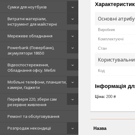
Характеристик
Сумки для ноутбуків
Основні атриб
Витратні матеріали,
інструмент для майстерні
Виробник
Мережеве обладнання
Комплектуючі
Powerbank (Повербанк),
Стан
акумулятори 18650
Користувальни
Відеоспостереження,
Обладнання офісу. Меблі
Код
Мобільні телефони, планшети,
Інформація дл
камери, ґаджети
Ціна:
200 ₴
Периферія 220, збери сам
резервне живлення
Ремонт та обслуговування
Розпродаж некондиції