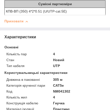
Сумісні партноміри
КПВ-ВП (350) 4*2*0.51 (U/UTP-cat.5E)
Приховати
Характеристики
Основні
Кількість пар
4
Стан
Новий
Тип кабеля
UTP
Користувальницькі характеристики
Довжина в пакованні
305 м
Категорія крученої пари
CAT5е
Код
NM041302
Кількість жил
4
Конструкція кабелю
Гнучка
Матеріал ізоляції
Пластмас