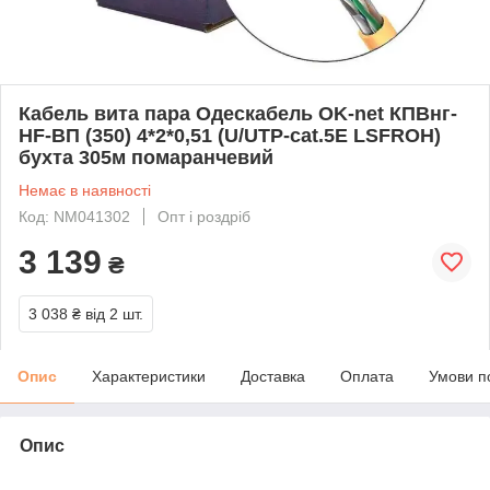
Кабель вита пара Одескабель OK-net КПВнг-
HF-ВП (350) 4*2*0,51 (U/UTP-cat.5E LSFROH)
бухта 305м помаранчевий
Немає в наявності
Код: NM041302
Опт і роздріб
3 139
₴
3 038 ₴
від 2 шт.
Опис
Характеристики
Доставка
Оплата
Умови п
Опис