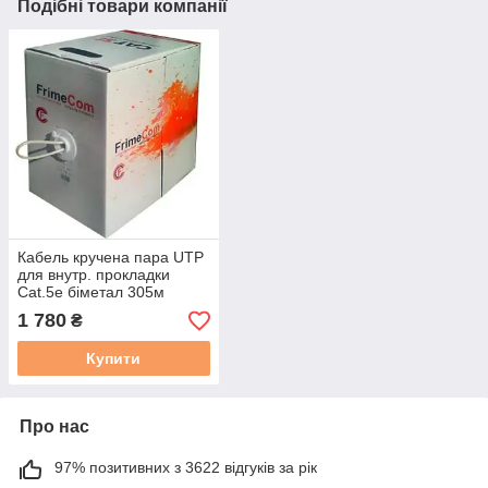
Подібні товари компанії
Кабель кручена пара UTP
для внутр. прокладки
Сat.5e біметал 305м
FrimeCom CCA Solid 4
1 780
₴
pairs 24AWG бухта
Купити
Про нас
97% позитивних з 3622 відгуків за рік