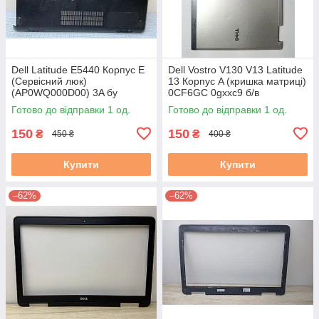
Dell Latitude E5440 Корпус E
Dell Vostro V130 V13 Latitude
(Сервісний люк)
13 Корпус A (кришка матриці)
(AP0WQ000D00) 3A бу
0CF6GC 0gxxc9 б/в
Готово до відправки 1 од.
Готово до відправки 1 од.
150
150
₴
₴
450 ₴
400 ₴
Купити
Купити
–62%
–62%