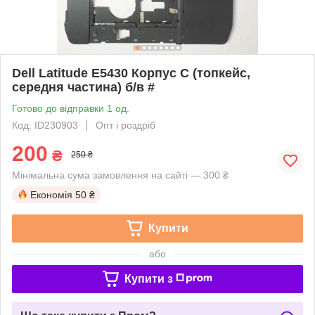
Dell Latitude E5430 Корпус C (топкейс,
середня частина) б/в #
Готово до відправки 1 од.
Код: ID230903
Опт і роздріб
200
₴
250 ₴
Мінімальна сума замовлення на сайті — 300 ₴
Економія
50 ₴
Купити
або
Купити з