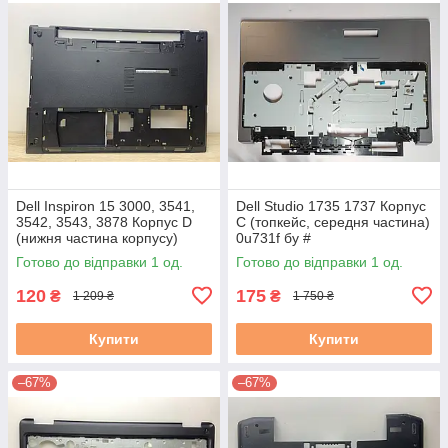
Dell Inspiron 15 3000, 3541,
Dell Studio 1735 1737 Корпус
3542, 3543, 3878 Корпус D
C (топкейс, середня частина)
(нижня частина корпусу)
0u731f бу #
460.00H04.0004 0PKM2X
Готово до відправки 1 од.
Готово до відправки 1 од.
3.5С б/в
120
175
₴
₴
1 209 ₴
1 750 ₴
Купити
Купити
–67%
–67%