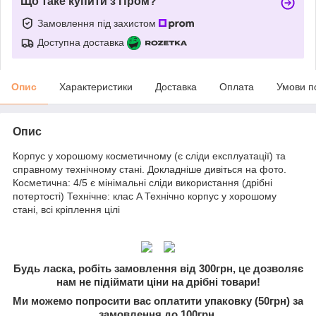
Що таке купити з Пром?
Замовлення під захистом
Доступна доставка
Опис
Характеристики
Доставка
Оплата
Умови п
Опис
Корпус у хорошому косметичному (є сліди експлуатації) та
справному технічному стані. Докладніше дивіться на фото.
Косметична: 4/5 є мінімальні сліди використання (дрібні
потертості) Технічне: клас A Технічно корпус у хорошому
стані, всі кріплення цілі
Будь ласка, робіть замовлення від 300грн, це дозволяє
нам не підіймати ціни на дрібні товари!
Ми можемо попросити вас оплатити упаковку (50грн) за
замовлення до 100грн.