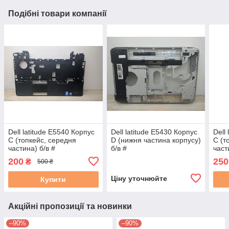
Подібні товари компанії
Dell latitude E5540 Корпус
Dell latitude E5430 Корпус
Dell
C (топкейс, середня
D (нижня частина корпусу)
C (т
частина) б/в #
б/в #
част
AP1
200
250
₴
500 ₴
0HX
Ціну уточнюйте
Купити
Акційні пропозиції та новинки
–90%
–90%