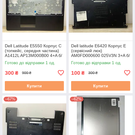
Dell Latitude E5550 Корпус C
Dell latitude E6420 Корпус E
(топкейс, середня частина)
(сервісний люк)
A1412L AP13M000B00 4+A б/
AM0FD000600 025V3N 3+A б/
у
в # #
Готово до відправки 1 од.
Готово до відправки 1 од.
300
100
₴
₴
900 ₴
300 ₴
Купити
Купити
–67%
–62%