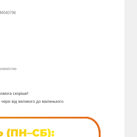
M040796
вленістю
комога скоріше!
черзі від великого до маленького.