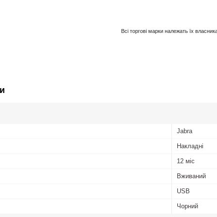
Всі торгові марки належать їх власник
и
Jabra
Накладні
12 міс
Вживаний
USB
Чорний