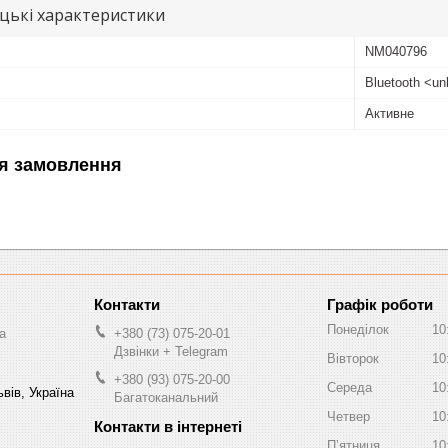
цькі характеристики
NM040796
Bluetooth <u
Активне
я замовлення
Графік роботи
Понеділок
10
a
+380 (73) 075-20-01
Дзвінки + Telegram
Вівторок
10
+380 (93) 075-20-00
Середа
10
вів, Україна
Багатоканальний
Четвер
10
Пʼятниця
10