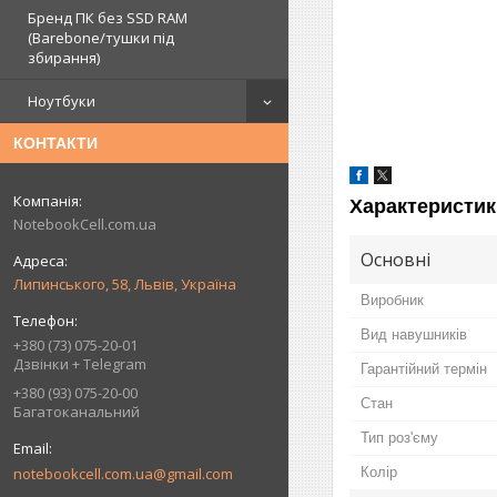
Бренд ПК без SSD RAM
(Barebone/тушки під
збирання)
Ноутбуки
КОНТАКТИ
Характеристик
NotebookCell.com.ua
Основні
Липинського, 58, Львів, Україна
Виробник
Вид навушників
+380 (73) 075-20-01
Дзвінки + Telegram
Гарантійний термін
+380 (93) 075-20-00
Стан
Багатоканальний
Тип роз'єму
notebookcell.com.ua@gmail.com
Колір