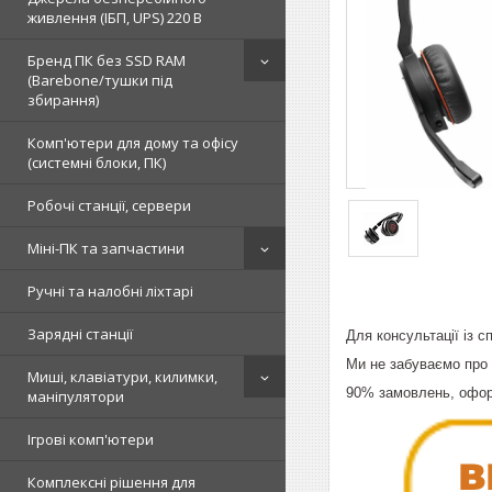
живлення (ІБП, UPS) 220 В
Бренд ПК без SSD RAM
(Barebone/тушки під
збирання)
Комп'ютери для дому та офісу
(системні блоки, ПК)
Робочі станції, сервери
Міні-ПК та запчастини
Ручні та налобні ліхтарі
Зарядні станції
Для консультації із 
Ми не забуваємо про 
Миші, клавіатури, килимки,
90% замовлень, офор
маніпулятори
Ігрові комп'ютери
Комплексні рішення для