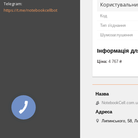
Користувальни
https://t.me/notebookcellbot
Код
Тип з'єднання
Шумозаглушення
Інформація дл
Ціна:
4 767 ₴
NotebookCell.com.u
Липинського, 58, Ль