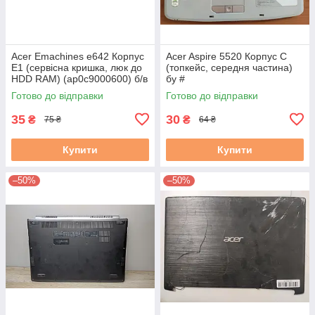
Acer Emachines e642 Корпус
Acer Aspire 5520 Корпус C
E1 (сервісна кришка, люк до
(топкейс, середня частина)
HDD RAM) (ap0c9000600) б/в
бу #
#
Готово до відправки
Готово до відправки
35
30
₴
₴
75 ₴
64 ₴
Купити
Купити
–50%
–50%