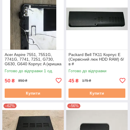
Acer Aspire 7551, 7551G,
Packard Bell TK11 Корпус E
7741G, 7741, 7251, G730,
(Сервісний люк HDD RAM) б/
G630, G640 Корпус A (кришка
в #
матриці) бу #
Готово до відправки 1 од.
Готово до відправки
50
45
₴
₴
850 ₴
175 ₴
Купити
Купити
–62%
–56%