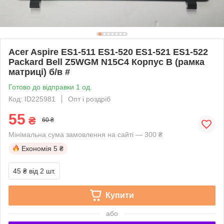
Acer Aspire ES1-511 ES1-520 ES1-521 ES1-522
Packard Bell Z5WGM N15C4 Корпус B (рамка
матриці) б/в #
Готово до відправки 1 од.
Код: ID225981
Опт і роздріб
55
₴
60 ₴
Мінімальна сума замовлення на сайті — 300 ₴
Економія
5 ₴
45 ₴
від 2 шт.
Купити
або