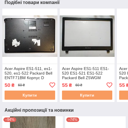
Подібні товари компанії
Acer Aspire ES1-511, es1-
Acer Aspire ES1-511 ES1-
Acer
520, es1-522 Packard Bell
520 ES1-521 ES1-522
520 
ENTF71BM Корпус D
Packard Bell Z5WGM
Pack
(нижня частина корпусу)
N15C4 Корпус B (рамка
N15C
50
55
55
₴
₴
60 ₴
60 ₴
б/в AP16G000400
матриці) б/в #
матр
#
Купити
Купити
Акційні пропозиції та новинки
–94%
–74%