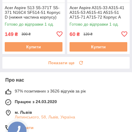
Acer Aspire S13 S5-371T S5-
Acer Aspire A315-33 A315-41
371 N16C4 SF514-51 Корпус
A315-53 A515-41 A515-51
D (нижня частина корпусу)
A715-71 A715-72 Корпус A
AM1JL000J00 AM1JL000600
(кришка матриці)
Готово до відправки 1 од.
Готово до відправки 1 од.
бу #
(AP28Z000100) бу
149
60
₴
₴
300 ₴
120 ₴
Купити
Купити
Показати ще
Про нас
97% позитивних з 3626 відгуків за рік
Працює з 24.03.2020
м. Львів
Липинського, 58, Львів, Україна
Контакти