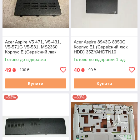
Acer Aspire V5 471, V5-431,
Acer Aspire 8943G 8950G
V5-571G V5-531, MS2360
Корпус E1 (Сервісний люк
Корпус E (Сервісний люк
HDD) 35ZYAHDTN10
ОЗУ) 60.4vm58.001 #
ZYE35ZYAHDTN10
Готово до відправки
Готово до відправки 1 од.
49
40
₴
₴
130 ₴
90 ₴
Купити
Купити
–53%
–53%