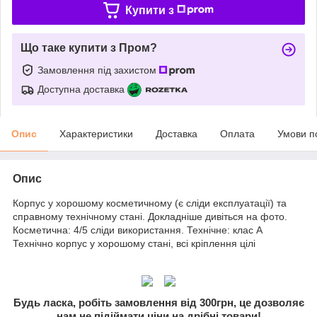
Купити з
Що таке купити з Пром?
Замовлення під захистом
Доступна доставка
Опис
Характеристики
Доставка
Оплата
Умови п
Опис
Корпус у хорошому косметичному (є сліди експлуатації) та
справному технічному стані. Докладніше дивіться на фото.
Косметична: 4/5 сліди використання. Технічне: клас A
Технічно корпус у хорошому стані, всі кріплення цілі
Будь ласка, робіть замовлення від 300грн, це дозволяє
нам не підіймати ціни на дрібні товари!