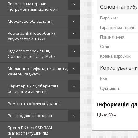
Витратні матеріали,
Основні атриб
інструмент для майстерні
Виробник
Мережеве обладнання
Гарантійний термін
Powerbank (Повербанк),
Призначення
акумулятори 18650
Стан
Відеоспостереження,
Обладнання офісу. Меблі
Країна виробник
Користувальни
Мобільні телефони, планшети,
камери, ґаджети
Код
Периферія 220, збери сам
Сумісність
резервне живлення
Ремонт та обслуговування
Інформація дл
Розпродаж некондиції
Ціна:
50 ₴
Бренд ПК без SSD RAM
(Barebone/тушки під