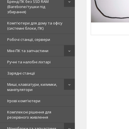
Бренд ПК без SSD RAM
(Barebone/тушки під
збирання)
Комп'ютери для дому та офісу
(системні блоки, ПК)
Робочі станції, сервери
Міні-ПК та запчастини
Ручні та налобні ліхтарі
Зарядні станції
Миші, клавіатури, килимки,
маніпулятори
Ігрові комп'ютери
Комплексні рішення для
резервного живлення
Моноблоки та запчастини