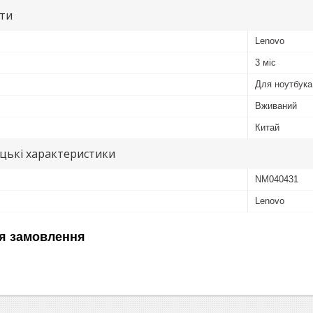
ути
Lenovo
3 міс
Для ноутбука
Вживаний
Китай
цькі характеристики
NM040431
Lenovo
я замовлення