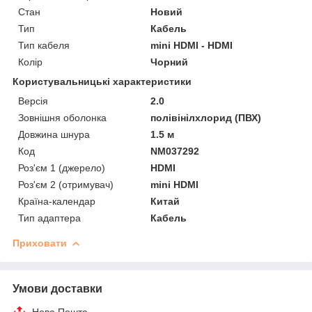
Стан
Новий
Тип
Кабель
Тип кабеля
mini HDMI - HDMI
Колір
Чорний
Користувальницькі характеристики
Версія
2.0
Зовнішня оболонка
полівінілхлорид (ПВХ)
Довжина шнура
1.5 м
Код
NM037292
Роз'єм 1 (джерело)
HDMI
Роз'єм 2 (отримувач)
mini HDMI
Країна-календар
Китай
Тип адаптера
Кабель
Приховати
Умови доставки
Нова Пошта