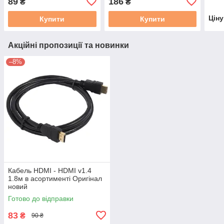
89
186
₴
₴
Цін
Купити
Купити
Акційні пропозиції та новинки
–8%
Кабель HDMI - HDMI v1.4
1.8м в асортименті Оригінал
новий
Готово до відправки
83
₴
90 ₴