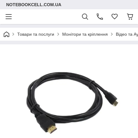
NOTEBOOKCELL.COM.UA
Товари та послуги
Монітори та кріплення
Відео та А