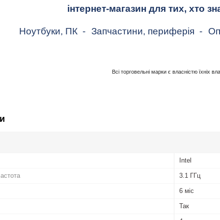
інтернет-магазин для тих, хто зн
Ноутбуки, ПК
-
Запчастини, периферія
-
Оп
Всі торговельні марки є власністю їхніх вл
и
Intel
частота
3.1 ГГц
6 міс
Так