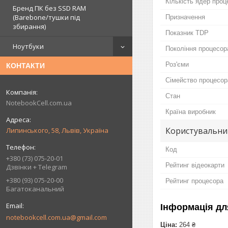
Кількість ядер проц
Бренд ПК без SSD RAM
(Barebone/тушки під
Призначення
збирання)
Показник TDP
Ноутбуки
Покоління процесора
Роз'єми
КОНТАКТИ
Сімейство процесор
Стан
NotebookCell.com.ua
Країна виробник
Користувальни
Липинського, 58, Львів, Україна
Код
+380 (73) 075-20-01
Рейтинг відеокарти
Дзвінки + Telegram
+380 (93) 075-20-00
Рейтинг процесора
Багатоканальний
Інформація дл
notebookcell.com.ua@gmail.com
Ціна:
264 ₴