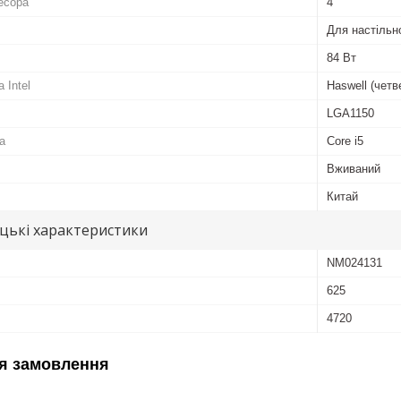
есора
4
Для настільн
84 Вт
 Intel
Haswell (четв
LGA1150
а
Core i5
Вживаний
Китай
цькі характеристики
NM024131
625
4720
я замовлення