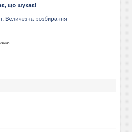
ає, що шукає!
т. Величезна розбирання
асників