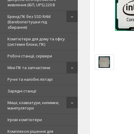
живлення (ІБП, UPS) 220 В
Бренд ПК без SSD RAM
(Barebone/тушки під
збирання)
Комп'ютери для дому та офісу
(системні блоки, ПК)
Робочі станції, сервери
Міні-ПК та запчастини
Ручні та налобні ліхтарі
Зарядні станції
Миші, клавіатури, килимки,
маніпулятори
Ігрові комп'ютери
Комплексні рішення для