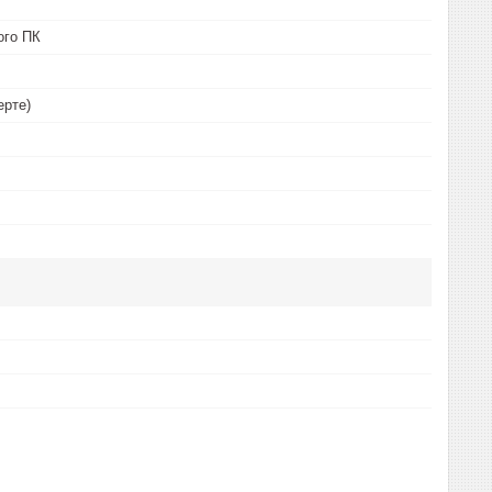
ого ПК
ерте)