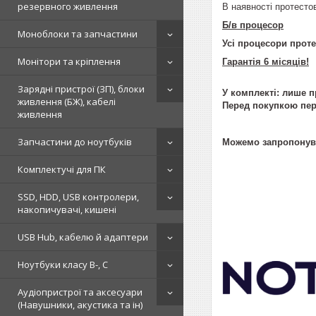
резервного живлення
В наявності протесто
Б/в процесор
Моноблоки та запчастини
Усі процесори проте
Монітори та кріплення
Гарантія 6 місяців!
Зарядні пристрої (ЗП), блоки
У комплекті: лише 
живлення (БЖ), кабелі
Перед покупкою пер
живлення
Запчастини до ноутбуків
Можемо запропонуват
Комплектучі для ПК
SSD, HDD, USB контролери,
накопичувачі, кишені
USB Hub, кабелю й адаптери
Ноутбуки класу B-, C
Аудіопристрої та аксесуари
(Навушники, акустика та ін)