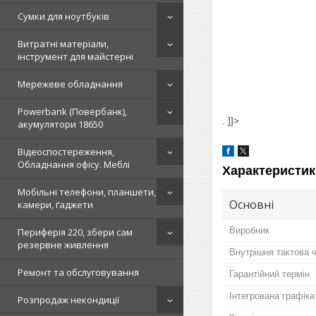
Сумки для ноутбуків
Витратні матеріали,
інструмент для майстерні
Мережеве обладнання
Powerbank (Повербанк),
. ]]>
акумулятори 18650
Відеоспостереження,
Обладнання офісу. Меблі
Характеристик
Мобільні телефони, планшети,
Основні
камери, ґаджети
Виробник
Периферія 220, збери сам
резервне живлення
Внутрішня тактова 
Ремонт та обслуговування
Гарантійний термін
Інтегрована графіка
Розпродаж некондиції