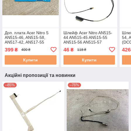
Доп. плата Acer Nitro 5
Шлейф Acer Nitro AN515-
Шлей
AN515-46, AN515-58,
44 AN515-45 AN515-55
54, 
AN517-42, AN517-55
AN515-56 AN515-57
(DC0
Плата підключення
AN517-55
399
46
426
₴
₴
400 ₴
118 ₴
клавіатури (LS-L973P) бв
(DC02C00PW00) б/в
Купити
Купити
Акційні пропозиції та новинки
–85%
–76%