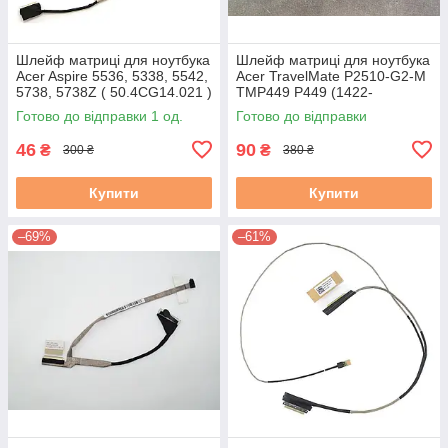
Шлейф матриці для ноутбука
Шлейф матриці для ноутбука
Acer Aspire 5536, 5338, 5542,
Acer TravelMate P2510-G2-M
5738, 5738Z ( 50.4CG14.021 )
TMP449 P449 (1422-
! #
02JW000E) бу
Готово до відправки 1 од.
Готово до відправки
46
90
₴
₴
300 ₴
380 ₴
Купити
Купити
–69%
–61%