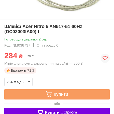
Шлейф Acer Nitro 5 AN517-51 60Hz
(DC02003IA00) !
Готово до відправки 2 од.
Код: NM038737
Опт і роздріб
284
₴
355 ₴
Мінімальна сума замовлення на сайті — 300 ₴
Економія
71 ₴
264 ₴
від 2 шт.
Купити
або
Купити з