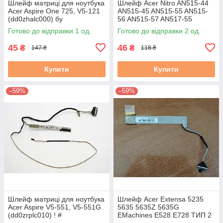
Шлейф матриці для ноутбука
Шлейф Acer Nitro AN515-44
Acer Aspire One 725, V5-121
AN515-45 AN515-55 AN515-
(dd0zhalc000) бу
56 AN515-57 AN517-55
(DC02C00PW00) б/в
Готово до відправки 1 од.
Готово до відправки 2 од.
45
46
₴
₴
147 ₴
118 ₴
Купити
Купити
–59%
–59%
Шлейф матриці для ноутбука
Шлейф Acer Extensa 5235
Acer Aspire V5-551, V5-551G
5635 5635Z 5635G
(dd0zrplc010) ! #
EMachines E528 E728 ТИП 2
БЕЗ КАМЕРИ!