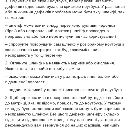
1. Подивіться на екран ноутбука, перевіряючи наявність
дефектів і одночасно рухаючи кришкою ноутбука. У разі появи
або зникнення дефектів проблема може бути як у шлейфі, так
і в матриці
– шлейф може вийти з ладу через конструктивні недоліки
(брак) або неправильний монтаж (шлейф прокладено
неправильно або його перетиснули під час користування)
– спробуйте поворушити сам шлейф у розібраному ноутбуці з
зафіксованою матрицею, так буде зрозуміло, чи є
несправність у точці перегину
2. Огляньте шлейф на наявність надривів або окислення.
Якщо такі є, то шлейф потребує заміни:
– окислення може з’явитися у разі потрапляння вологи або
підвищеної вологості
– надрив можливий у процесі тривалої експлуатації ноутбука
3. Щоб переконатися в несправності шлейфу, підключіть його
до матриці, яка, як відомо, працює, та до ноутбука. У такому
випадку будь-які дефекти зображення можуть бути спричинені
несправністю шлейфу. Без цього дефекти шлейфу складно
відрізнити від дефектів матриці, тому для точної діагностики
рекомендуємо вам звернутися до наших фахівців, напишіть