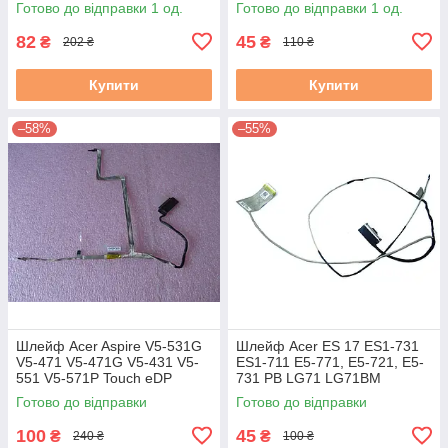
Готово до відправки 1 од.
Готово до відправки 1 од.
(DD0ZR6LC100 ) Гар. б/в
82
45
₴
₴
202 ₴
110 ₴
Купити
Купити
–58%
–55%
Шлейф Acer Aspire V5-531G
Шлейф Acer ES 17 ES1-731
V5-471 V5-471G V5-431 V5-
ES1-711 E5-771, E5-721, E5-
551 V5-571P Touch eDP
731 PB LG71 LG71BM
Cable (50.4VM14.013 VA51)
ENTF71 (DD0ZYWLC140) б/в
Готово до відправки
Готово до відправки
б/в
100
45
₴
₴
240 ₴
100 ₴