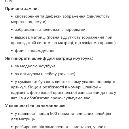
нам
Причини заміни:
спотворення та дефекти зображення (хвилястість,
мерехтіння, смуги)
зображення з’являється з перервами
відмова матриці (повна відсутність зображення при
працездатній системі на матриці, що завідомо працює)
фізичні пошкодження
Як підібрати шлейф для матриці ноутбука:
за моделлю ноутбука
за артикулом шлейфу (точніше)
у сумісності бувають винятки, тому уважно перевірте
артикул. Якщо є розбіжності в номері шлейфу –
надішліть фото вашої оригінальної запчастини до нас у
чат, і ми обов’язково проконсультуємо вас
У наявності та на замовлення:
у наявності понад 500 нових та вживаних шлейфів
для матриць
розбирання під замовлення — можливо, у нас є