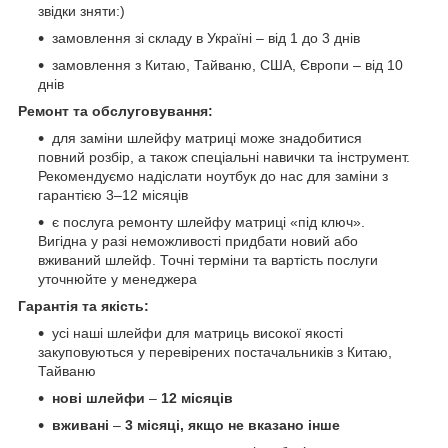
звідки зняти:)
замовлення зі складу в Україні – від 1 до 3 днів
замовлення з Китаю, Тайваню, США, Європи – від 10
днів
Ремонт та обслуговування:
для заміни шлейфу матриці може знадобитися
повний розбір, а також спеціальні навички та інструмент.
Рекомендуємо надіслати ноутбук до нас для заміни з
гарантією 3–12 місяців
є послуга ремонту шлейфу матриці «під ключ».
Вигідна у разі неможливості придбати новий або
вживаний шлейф. Точні терміни та вартість послуги
уточнюйте у менеджера
Гарантія та якість:
усі наші шлейфи для матриць високої якості
закуповуються у перевірених постачальників з Китаю,
Тайваню
нові шлейфи
–
12 місяців
вживані
–
3 місяці, якщо не вказано інше