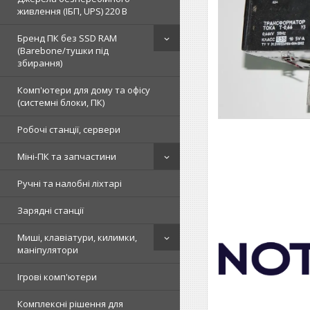
живлення (ІБП, UPS) 220 В
Бренд ПК без SSD RAM
(Barebone/тушки під
збирання)
Комп'ютери для дому та офісу
(системні блоки, ПК)
Робочі станції, сервери
Міні-ПК та запчастини
Ручні та налобні ліхтарі
Зарядні станції
Миші, клавіатури, килимки,
маніпулятори
Ігрові комп'ютери
Комплексні рішення для