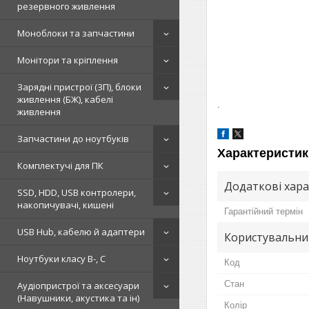
резервного живлення
Моноблоки та запчастини
Монітори та кріплення
Зарядні пристрої (ЗП), блоки
живлення (БЖ), кабелі
.
живлення
Запчастини до ноутбуків
Характеристик
Комплектучі для ПК
Додаткові хар
SSD, HDD, USB контролери,
накопичувачі, кишені
Гарантійний термін
USB Hub, кабелю й адаптери
Користувальни
Ноутбуки класу B-, C
Код
Стан
Аудіопристрої та аксесуари
(Навушники, акустика та ін)
Колір