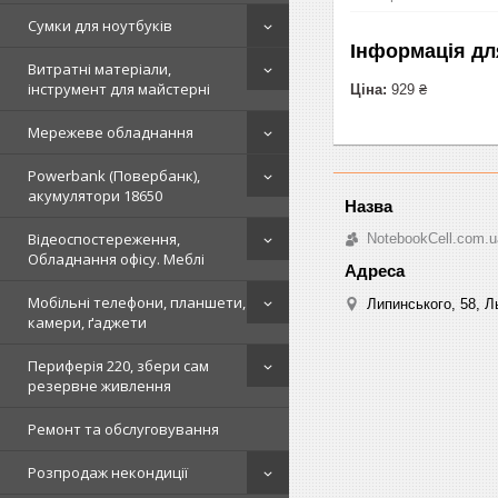
Сумки для ноутбуків
Інформація дл
Витратні матеріали,
інструмент для майстерні
Ціна:
929 ₴
Мережеве обладнання
Powerbank (Повербанк),
акумулятори 18650
Відеоспостереження,
NotebookCell.com.u
Обладнання офісу. Меблі
Мобільні телефони, планшети,
Липинського, 58, Ль
камери, ґаджети
Периферія 220, збери сам
резервне живлення
Ремонт та обслуговування
Розпродаж некондиції