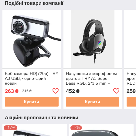
Подібні товари компанії
Веб-камера HD(720p) TRY
Навушники з мікрофоном
Наву
A3 USB, чорно-сірий
дротові TRY A1 Super
дрот
новий
Bass RGB, 2*3.5 mm +
RED 
USB чорні нові
чорн
263
452
259
₴
₴
315 ₴
Купити
Купити
Акційні пропозиції та новинки
–17%
–2%