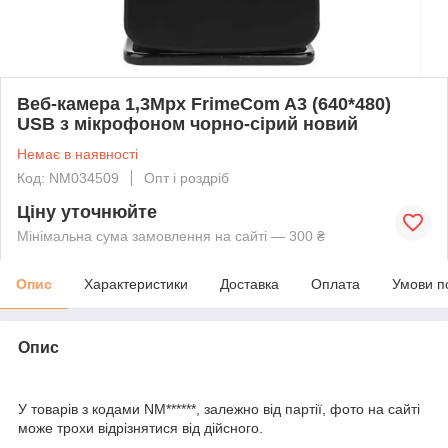
Веб-камера 1,3Mpx FrimeCom A3 (640*480)
USB з мікрофоном чорно-сірий новий
Немає в наявності
Код: NM034509
Опт і роздріб
Ціну уточнюйте
Мінімальна сума замовлення на сайті — 300 ₴
Опис
Характеристики
Доставка
Оплата
Умови п
Опис
У товарів з кодами NM******, залежно від партії, фото на сайті
може трохи відрізнятися від дійсного.