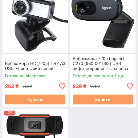
Веб-камера 720p Logitech
Веб-камера HD(720p) TRY A3
C270 (960-001063) USB
USB, чорно-сірий новий
цифр. мікрофон т.сіра нова
Готово до відправки
Готово до відправки 1 од.
263
939
₴
₴
315 ₴
961 ₴
Купити
Купити
–2%