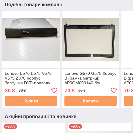
Подібні товари компанії
Lenovo B570 B575 V570
Lenovo G570 G575 Корпус
Leno
V575 Z370 Корпус
B (рамка матриці)
B (р
Заглушка DVD-приводу
AP0GM000140 б/у
AP0
AP0N1000300 бу
30
70
70
₴
₴
70 ₴
90 ₴
Купити
Купити
Акційні пропозиції та новинки
–93%
–90%