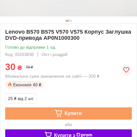
Lenovo B570 B575 V570 V575 Корпус Заглушка
DVD-привода AP0N1000300
Готово до відправки 1 од.
Код: ID203830
Опт і роздріб
30
₴
70 ₴
Мінімальна сума замовлення на сайті — 300 ₴
Економія
40 ₴
25 ₴
від 2 шт.
Купити
або
Купити з