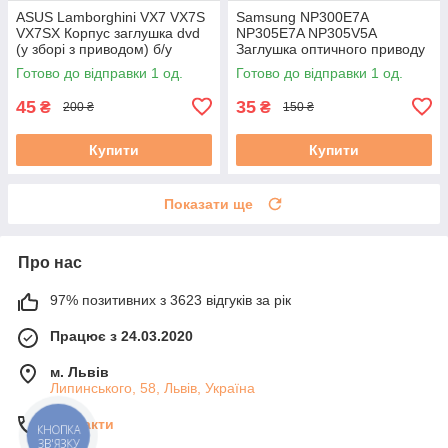
ASUS Lamborghini VX7 VX7S
Samsung NP300E7A
VX7SX Корпус заглушка dvd
NP305E7A NP305V5A
(у зборі з приводом) б/у
Заглушка оптичного приводу
бу
Готово до відправки 1 од.
Готово до відправки 1 од.
45
35
₴
₴
200 ₴
150 ₴
Купити
Купити
Показати ще
Про нас
97% позитивних з 3623 відгуків за рік
Працює з 24.03.2020
м. Львів
Липинського, 58, Львів, Україна
Контакти
КНОПКА
ЗВ'ЯЗКУ