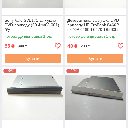
Sony Vaio SVE171 заглушка
Декоративна заглушка DVD
DVD-приводу (60.4rm03.001)
приводу HP ProBook 8460P
б/у
8470P 6460B 6470B 6560B
6570B БУ
Готово до відправки 1 од.
Готово до відправки 1 од.
55
40
₴
₴
300 ₴
200 ₴
Купити
Купити
–78%
–77%