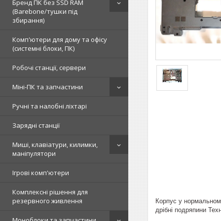
Бренд ПК без SSD RAM
(Barebone/тушки під
збирання)
Комп'ютери для дому та офісу
(системні блоки, ПК)
Робочі станції, сервери
Міні-ПК та запчастини
Ручні та налобні ліхтарі
Зарядні станції
Миші, клавіатури, килимки,
маніпулятори
Ігрові комп'ютери
Комплексні рішення для
резервного живлення
Корпус у нормальному
дрібні подряпини Техн
Моноблоки та запчастини