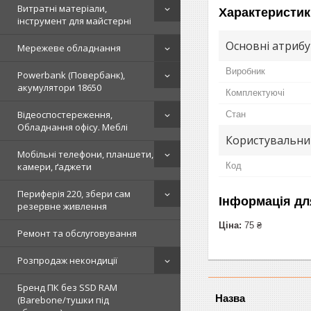
Витратні матеріали,
Характеристик
інструмент для майстерні
Основні атриб
Мережеве обладнання
Виробник
Powerbank (Повербанк),
акумулятори 18650
Комплектуючі
Відеоспостереження,
Стан
Обладнання офісу. Меблі
Користувальни
Мобільні телефони, планшети,
камери, ґаджети
Код
Периферія 220, збери сам
Інформація дл
резервне живлення
Ціна:
75 ₴
Ремонт та обслуговування
Розпродаж некондиції
Бренд ПК без SSD RAM
(Barebone/тушки під