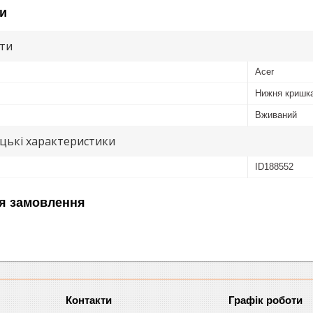
и
ути
Acer
Нижня кришка
Вживаний
цькі характеристики
ID188552
я замовлення
Графік роботи