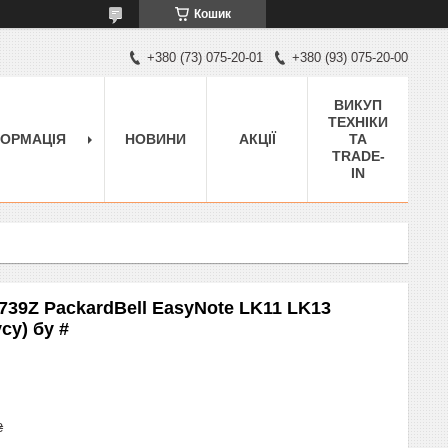
Кошик
+380 (73) 075-20-01
+380 (93) 075-20-00
ВИКУП
ТЕХНІКИ
ФОРМАЦІЯ
НОВИНИ
АКЦІЇ
ТА
TRADE-
IN
 7739Z PackardBell EasyNote LK11 LK13
су) бу #
₴