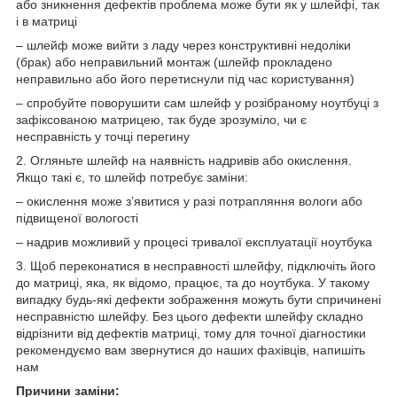
або зникнення дефектів проблема може бути як у шлейфі, так
і в матриці
– шлейф може вийти з ладу через конструктивні недоліки
(брак) або неправильний монтаж (шлейф прокладено
неправильно або його перетиснули під час користування)
– спробуйте поворушити сам шлейф у розібраному ноутбуці з
зафіксованою матрицею, так буде зрозуміло, чи є
несправність у точці перегину
2. Огляньте шлейф на наявність надривів або окислення.
Якщо такі є, то шлейф потребує заміни:
– окислення може з’явитися у разі потрапляння вологи або
підвищеної вологості
– надрив можливий у процесі тривалої експлуатації ноутбука
3. Щоб переконатися в несправності шлейфу, підключіть його
до матриці, яка, як відомо, працює, та до ноутбука. У такому
випадку будь-які дефекти зображення можуть бути спричинені
несправністю шлейфу. Без цього дефекти шлейфу складно
відрізнити від дефектів матриці, тому для точної діагностики
рекомендуємо вам звернутися до наших фахівців, напишіть
нам
Причини заміни: