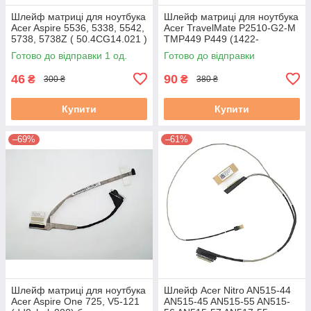
Шлейф матриці для ноутбука
Шлейф матриці для ноутбука
Acer Aspire 5536, 5338, 5542,
Acer TravelMate P2510-G2-M
5738, 5738Z ( 50.4CG14.021 )
TMP449 P449 (1422-
! #
02JW000E) бу
Готово до відправки 1 од.
Готово до відправки
46
90
₴
₴
300 ₴
380 ₴
Купити
Купити
–69%
–61%
Шлейф матриці для ноутбука
Шлейф Acer Nitro AN515-44
Acer Aspire One 725, V5-121
AN515-45 AN515-55 AN515-