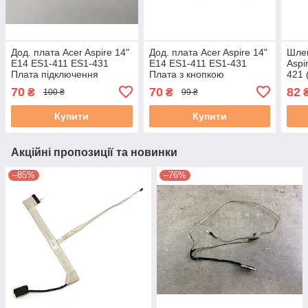
Дод. плата Acer Aspire 14"
Дод. плата Acer Aspire 14"
Шлей
E14 ES1-411 ES1-431
E14 ES1-411 ES1-431
Aspi
Плата підключення
Плата з кнопкою
421 
батареї (DAZ8ADBB6B0)
включення (daz8adpb6b0)
70
70
82
₴
₴
100 ₴
99 ₴
бу
бу
Купити
Купити
Акційні пропозиції та новинки
–85%
–76%