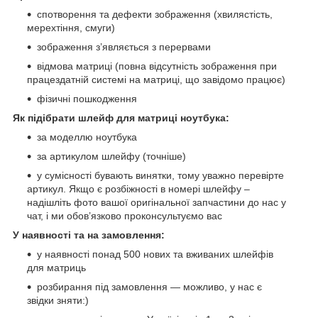
спотворення та дефекти зображення (хвилястість,
мерехтіння, смуги)
зображення з’являється з перервами
відмова матриці (повна відсутність зображення при
працездатній системі на матриці, що завідомо працює)
фізичні пошкодження
Як підібрати шлейф для матриці ноутбука:
за моделлю ноутбука
за артикулом шлейфу (точніше)
у сумісності бувають винятки, тому уважно перевірте
артикул. Якщо є розбіжності в номері шлейфу –
надішліть фото вашої оригінальної запчастини до нас у
чат, і ми обов’язково проконсультуємо вас
У наявності та на замовлення:
у наявності понад 500 нових та вживаних шлейфів
для матриць
розбирання під замовлення — можливо, у нас є
звідки зняти:)