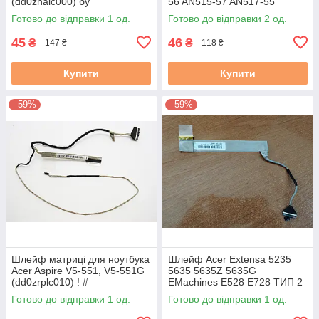
(dd0zhalc000) бу
56 AN515-57 AN517-55
(DC02C00PW00) б/в
Готово до відправки 1 од.
Готово до відправки 2 од.
45
46
₴
₴
147 ₴
118 ₴
Купити
Купити
–59%
–59%
Шлейф матриці для ноутбука
Шлейф Acer Extensa 5235
Acer Aspire V5-551, V5-551G
5635 5635Z 5635G
(dd0zrplc010) ! #
EMachines E528 E728 ТИП 2
БЕЗ КАМЕРИ!
Готово до відправки 1 од.
Готово до відправки 1 од.
(DD0ZR6LC100 ) Гар. б/в