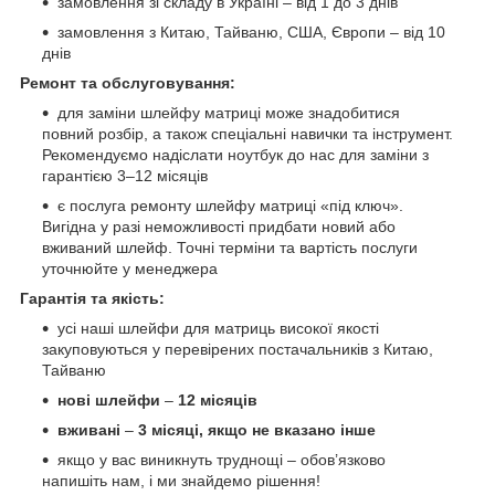
замовлення зі складу в Україні – від 1 до 3 днів
замовлення з Китаю, Тайваню, США, Європи – від 10
днів
Ремонт та обслуговування:
для заміни шлейфу матриці може знадобитися
повний розбір, а також спеціальні навички та інструмент.
Рекомендуємо надіслати ноутбук до нас для заміни з
гарантією 3–12 місяців
є послуга ремонту шлейфу матриці «під ключ».
Вигідна у разі неможливості придбати новий або
вживаний шлейф. Точні терміни та вартість послуги
уточнюйте у менеджера
Гарантія та якість:
усі наші шлейфи для матриць високої якості
закуповуються у перевірених постачальників з Китаю,
Тайваню
нові шлейфи
–
12 місяців
вживані
–
3 місяці, якщо не вказано інше
якщо у вас виникнуть труднощі – обов’язково
напишіть нам, і ми знайдемо рішення!