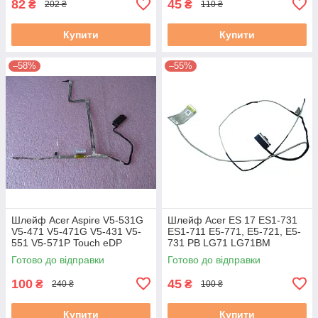
82
45
₴
₴
202 ₴
110 ₴
Купити
Купити
–58%
–55%
Шлейф Acer Aspire V5-531G
Шлейф Acer ES 17 ES1-731
V5-471 V5-471G V5-431 V5-
ES1-711 E5-771, E5-721, E5-
551 V5-571P Touch eDP
731 PB LG71 LG71BM
Cable (50.4VM14.013 VA51)
ENTF71 (DD0ZYWLC140) б/в
Готово до відправки
Готово до відправки
б/в
100
45
₴
₴
240 ₴
100 ₴
Купити
Купити