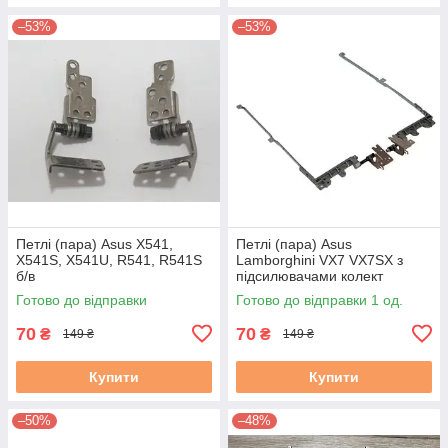
–53%
–53%
Петлі (пара) Asus X541,
Петлі (пара) Asus
X541S, X541U, R541, R541S
Lamborghini VX7 VX7SX з
б/в
підсилювачами колект
(13GN1N10M090-1
Готово до відправки
Готово до відправки 1 од.
13GN1N10M080-1) б/в
70
70
₴
₴
149 ₴
149 ₴
Купити
Купити
–50%
–48%