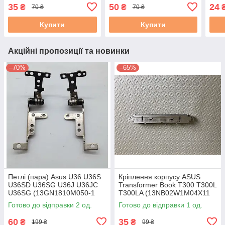
13NB0BL3AP0301 бу#
35
50
24
₴
₴
70 ₴
70 ₴
Купити
Купити
Акційні пропозиції та новинки
–70%
–65%
Петлі (пара) Asus U36 U36S
Кріплення корпусу ASUS
U36SD U36SG U36J U36JC
Transformer Book T300 T300L
U36SG (13GN1810M050-1
T300LA (13NB02W1M04X11
13GN1810M060-1) б/в
13NB02W1M05X11) бу
Готово до відправки 2 од.
Готово до відправки 1 од.
60
35
₴
₴
199 ₴
99 ₴