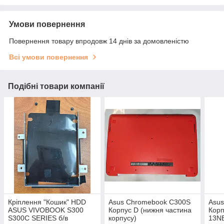
Умови повернення
Повернення товару впродовж 14 днів за домовленістю
Всі умови повернення
Подібні товари компанії
Кріплення "Кошик" HDD
Asus Chromebook C300S
Asu
ASUS VIVOBOOK S300
Корпус D (нижня частина
Корп
S300C SERIES б/в
корпусу)
13N