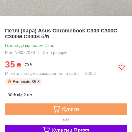
Петлі (пара) Asus Chromebook C300 C300C
C300M C300S б/в
Готово до відправки 1 од.
Код: NM037093
Опт і роздріб
35
₴
70 ₴
Мінімальна сума замовлення на сайті — 300 ₴
Економія
35 ₴
30 ₴
від 2 шт.
Купити
або
Купити з