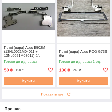
Петлі (пара) Asus E502M
(13NL0021M04011 +
Петлі (пара) Asus ROG G73S
13NL0021M03011) б/в
б/в
Готово до відправки
Готово до відправки 1 од.
50
130
₴
₴
100 ₴
249 ₴
Купити
Купити
Показати ще
Про нас