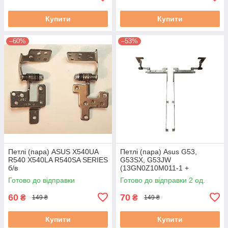
Купити
Купити
–60%
–53%
Петлі (пара) ASUS X540UA
Петлі (пара) Asus G53,
R540 X540LA R540SA SERIES
G53SX, G53JW
б/в
(13GN0Z10M011-1 +
13GN0Z10M021-1) б/в
Готово до відправки
Готово до відправки 2 од.
60
70
₴
₴
149 ₴
149 ₴
Купити
Купити