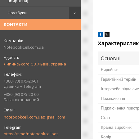
збирання)
Ноутбуки
КОНТАКТИ
Характеристик
NotebookCell.com.ua
Основні
Липинського, 58, Львів, Україна
Виробник
Гарантійний термін
+380 (73) 075-20-01
Дзвінки + Telegram
Інтерфейс підключ
+380 (93) 075-20-00
Призначення
Багатоканальний
Підключення прист
notebookcell.com.ua@gmail.com
Стан
Країна виробник
https://t.me/notebookcellbot
Колір