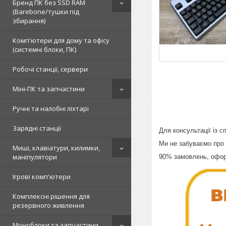
Бренд ПК без SSD RAM
(Barebone/тушки під
збирання)
Комп'ютери для дому та офісу
(системні блоки, ПК)
Робочі станції, сервери
Міні-ПК та запчастини
Ручні та налобні ліхтарі
Зарядні станції
Для консультації із 
Ми не забуваємо про 
Миші, клавіатури, килимки,
маніпулятори
90% замовлень, офор
Ігрові комп'ютери
Комплексні рішення для
резервного живлення
Моноблоки та запчастини