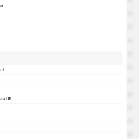
ам
rd
ого ПК