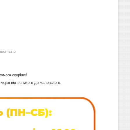
вленістю
комога скоріше!
черзі від великого до маленького.