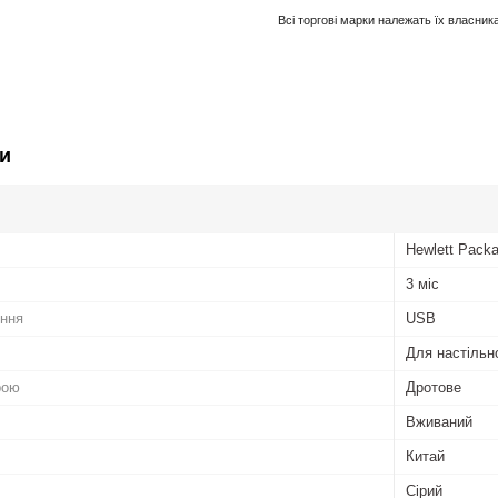
Всі торгові марки належать їх власник
и
Hewlett Packa
3 міс
ення
USB
Для настільн
рою
Дротове
Вживаний
Китай
Сірий