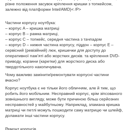
різне положення засувок кріплення кришки з топкейсом,
залежно від платформи Intel/AMD)< /P>
Частини корпусу ноутбука:
– корпус A – кришка матриці
– корпус B – рамка матриці,
– корпус C – топкейс, середня частина з тачпадом
– корпус D – нижня частина корпусу, піддон – корпус E –
сервісний (ревізійний) люк, кришечки для доступу до
оперативної пам'яті або жорстких дисків. та кріплення DVD-
приводу, корзини (каретки) для жорсткого диска або
твердотільного накопичувача.
Чому важливо замінити/ремонтувати корпусні частини
вчасно?
Корпус ноутбука є не тільки його обличчям, але й тим, що
робить його мобільним. Несправний корпус, крім зіпсованого
зовнішнього вигляду, може бути причиною більш серйозних
несправностей у майбутньому. Наприклад, зламана кришка
матриці чи петлі можуть пошкодити саму матрицю чи шлейф,
доламати інші частини корпусу.
Ремонт корпусів