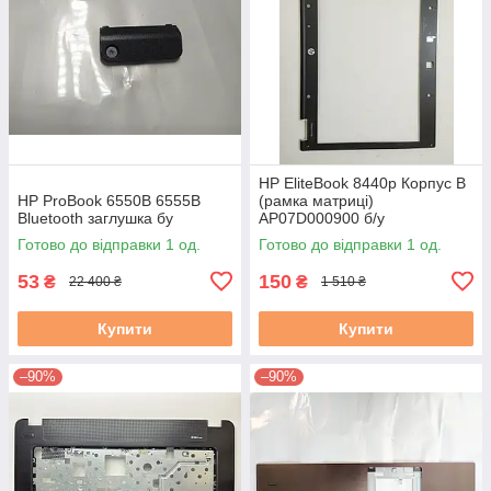
HP EliteBook 8440p Корпус B
HP ProBook 6550B 6555B
(рамка матриці)
Bluetooth заглушка бу
AP07D000900 б/у
Готово до відправки 1 од.
Готово до відправки 1 од.
53
150
₴
₴
22 400 ₴
1 510 ₴
Купити
Купити
–90%
–90%