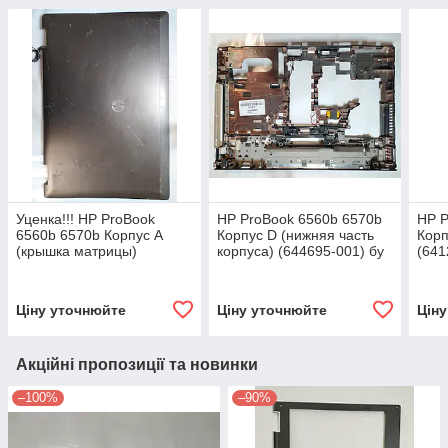
Уценка!!! HP ProBook
HP ProBook 6560b 6570b
HP P
6560b 6570b Корпус A
Корпус D (нижняя часть
Корп
(крышка матрицы)
корпуса) (644695-001) бу
(641
(641202-001) бу
Ціну уточнюйте
Ціну уточнюйте
Цін
Акційні пропозиції та новинки
–100%
–90%