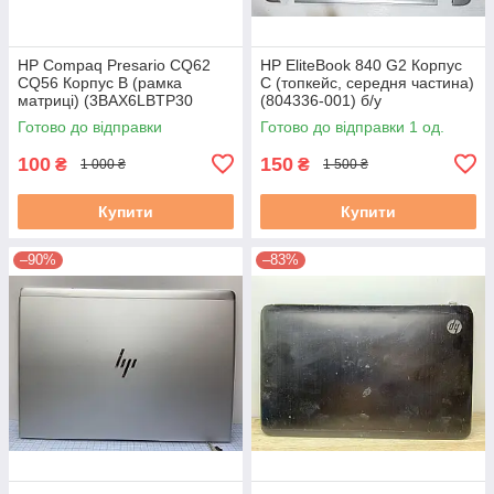
HP Compaq Presario CQ62
HP EliteBook 840 G2 Корпус
CQ56 Корпус B (рамка
C (топкейс, середня частина)
матриці) (3BAX6LBTP30
(804336-001) б/у
3BAXLLBTP20) б/в
Готово до відправки
Готово до відправки 1 од.
100
150
₴
₴
1 000 ₴
1 500 ₴
Купити
Купити
–90%
–83%