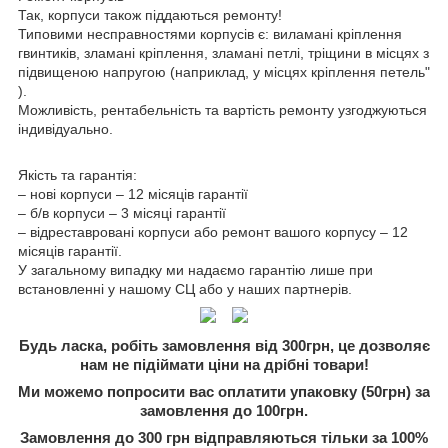
Так, корпуси також піддаються ремонту!
Типовими несправностями корпусів є: виламані кріплення
гвинтиків, зламані кріплення, зламані петлі, тріщини в місцях з
підвищеною напругою (наприклад, у місцях кріплення петель"
).
Можливість, рентабельність та вартість ремонту узгоджуються
індивідуально.
Якість та гарантія:
– нові корпуси – 12 місяців гарантії
– б/в корпуси – 3 місяці гарантії
– відреставровані корпуси або ремонт вашого корпусу – 12
місяців гарантії.
У загальному випадку ми надаємо гарантію лише при
встановленні у нашому СЦ або у наших партнерів.
Будь ласка, робіть замовлення від 300грн, це дозволяє
нам не підіймати ціни на дрібні товари!
Ми можемо попросити вас оплатити упаковку (50грн) за
замовлення до 100грн.
Замовлення до 300 грн відправляються тільки за 100%