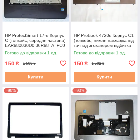
HP ProtectSmart 17-e Корпус
HP ProBook 4720s Корпус C1
C (топкейс, середня частина)
(топкейс, нижня накладка під
EAR680030D0 36R68TATPC0
тачпад зі сканером відбитка
4A б/в
пальця) (599805-001)
Готово до відправки 1 од.
Готово до відправки 1 од.
150
150
₴
₴
1 509 ₴
1 502 ₴
Купити
Купити
–90%
–90%