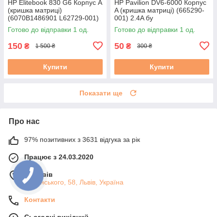
HP Elitebook 830 G6 Корпус A
HP Pavilion DV6-6000 Корпус
(кришка матриці)
A (кришка матриці) (665290-
(6070B1486901 L62729-001)
001) 2.4A бу
3,5В бу #
Готово до відправки 1 од.
Готово до відправки 1 од.
150
50
₴
₴
1 500 ₴
300 ₴
Купити
Купити
Показати ще
Про нас
97% позитивних з 3631 відгука за рік
Працює з 24.03.2020
м. Львів
Липинського, 58, Львів, Україна
Контакти
Сьогодні вихідний