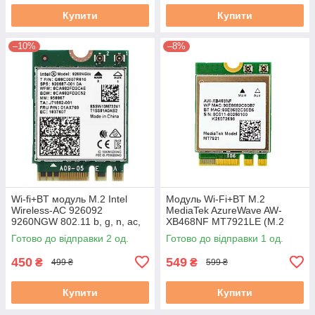
Купити
Купити
–10%
–8%
Wi-fi+BT модуль M.2 Intel
Модуль Wi-Fi+BT M.2
Wireless-AC 926092
MediaTek AzureWave AW-
9260NGW 802.11 b, g, n, ac,
XB468NF MT7921LE (M.2
1.73 Gbps 2,4 GHz/5 GHz!
2230, Wi-Fi 6 AX+BT 5.2,
Готово до відправки 2 од.
Готово до відправки 1 од.
MIMO 2x2) бу
450
549
₴
₴
499 ₴
599 ₴
Купити
Купити