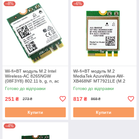
–8%
–6%
Wi-fi+BT модуль M.2 Intel
Wi-fi+BT модуль M.2
Wireless-AC 8265NGW
MediaTek AzureWave AW-
(08F3Y8) 802.11 b, g, n, ac
XB468NF MT7921LE (M.2
867 Mbps 2,4 GHz/5GHz! б/в
2230, WiFi6 AX+BT5.2, MIMO
Готово до відправки
Готово до відправки
2x2) новий
251
817
₴
₴
273 ₴
868 ₴
Купити
Купити
–4%