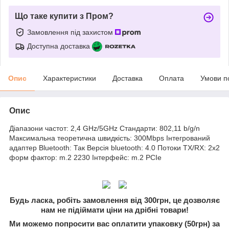
Що таке купити з Пром?
Замовлення під захистом
Доступна доставка
Опис
Характеристики
Доставка
Оплата
Умови п
Опис
Діапазони частот: 2,4 GHz/5GHz Стандарти: 802,11 b/g/n
Максимальна теоретична швидкість: 300Mbps Інтегрований
адаптер Bluetooth: Так Версія bluetooth: 4.0 Потоки TX/RX: 2x2
форм фактор: m.2 2230 Інтерфейс: m.2 PCIe
Будь ласка, робіть замовлення від 300грн, це дозволяє
нам не підіймати ціни на дрібні товари!
Ми можемо попросити вас оплатити упаковку (50грн) за