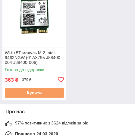
Wi-fi+BT модуль M.2 Intel
9462NGW (01AX795 J88400-
004 J88400-006)
802.11a/b/g/n/ac
Готово до відправки
2,4GHz/5GHz! б/в
363
₴
379 ₴
Купити
Про нас
97% позитивних з 3624 відгуків за рік
Працює з 24.03.2020