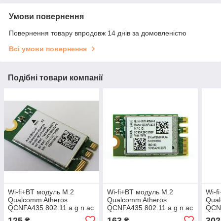
Умови повернення
Повернення товару впродовж 14 днів за домовленістю
Всі умови повернення
Подібні товари компанії
Wi-fi+BT модуль M.2
Wi-fi+BT модуль M.2
Wi-f
Qualcomm Atheros
Qualcomm Atheros
Qual
QCNFA435 802.11 а g n ac
QCNFA435 802.11 a g n ac
QCN
433Mbps 2,4 GHz/5GHz! 1
433Mbps 2,4 GHz/5GHz!
802.
125
163
302
₴
₴