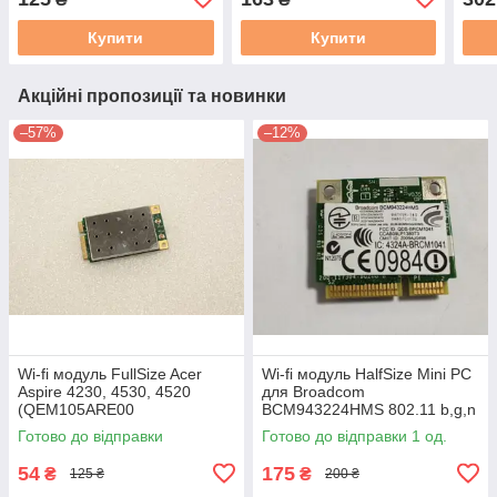
АНТЕНА!
2,4G
Купити
Купити
Акційні пропозиції та новинки
–57%
–12%
Wi-fi модуль FullSize Acer
Wi-fi модуль HalfSize Mini PC
Aspire 4230, 4530, 4520
для Broadcom
(QEM105ARE00
BCM943224HMS 802.11 b,g,n
AD0EM105000) 802.11 b, g,
150 Mbps 2,4 GHz/5GHz! #
Готово до відправки
Готово до відправки 1 од.
54Mbps #
54
175
₴
₴
125 ₴
200 ₴